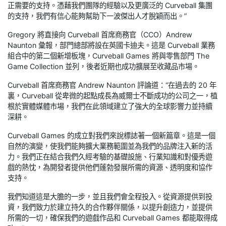
正需要的支持。憑藉我們團隊的經驗以及更廣泛的 Curveball 集團
的支持，我們有信心能夠幫助下一波傑出人才脫穎而出。”
Gregory 將直接向 Curveball 首席商務官（CCO）Andrew
Naunton 彙報，部門總部將設在英國卡迪夫。這是 Curveball 業務
組合中的第二個新增板塊，Curveball Games 將與零售部門 The
Game Collection 並列，後者近期也成功擴展至收藏品市場。
Curveball 首席商務官 Andrew Naunton 評論道：“在過去的 20 年
裏，Curveball 從卑微的起點成長為威爾士不斷成功的公司之一，植
根於實體媒體市場，我們在此領域建立了強大的全球影響力並持續
深耕。
Curveball Games 的成立對我們來說標誌著一個新篇章。這是一個
自然的演變，使我們能夠擴大業務範圍並為我們的品牌注入新的活
力。我們正在結合我們久經考驗的基礎設施、行業知識和對優秀遊
戲的熱忱，為開發者提供他們蓬勃發展所需的資源、透明度和協作
支持。
我們知道這是大膽的一步，並且我們會全程投入。從資源提供到投
資，我們致力於建立持久的合作夥伴關係，以提升創造力，並提供
所需的一切，確保我們的遊戲作品和 Curveball Games 都能取得成