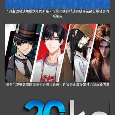
7 月版號發放規模創年內新高，常態化擴容釋放遊戲產業高質量發展清
晰風向
線下沉浸樂園開闢國漫全新增長曲線，IP 實景化成產業核心發展新方向