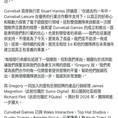
功。”
Curveball 首席執行官 Stuart Harries 評論道：“在過去的一年中，
Curveball Leisure 在優秀的行業合作夥伴支持下，以真正的好奇心
和驅動力探索了電子遊戲發行領域。這對整個團隊來說都是一次開
闊眼界且寶貴的經歷。我希望 Curveball Games 的成立和推出，既
能表明我們對行業的信心，也是對開發者的承諾——我們在這裏提
供支持，不僅是為了今天，更是為了長遠。我們並不追求一夜成
功。這是一項持續的投資，我完全相信 Ed 和他的團隊將在未來幾年
建立起真正有意義的事業。”
“每個發行商都在追逐下一個爆款，但對我們來說，關鍵在於找到能
讓我們興奮並與我們自身產生共鳴的遊戲，”Gregory 說。“我們希
望為我們合作的每一位開發者提供發聲的平臺，幫助他們脫穎而
出。能夠領導團隊邁出這一步，我感到非常激動。”
與 Gregory 一同加入的還有近期招聘的產品行銷經理 James
Megretton（此前任職於 Sumo Digital）和公關與社區經理
Richard Flint（此前任職於 PQube）。預計到 2026 年，團隊將進
一步擴大。
Curveball Games 已與 Wales Interactive、Top Hat Studios、
Duality Games、Reignite Group、行業傳奇人物 Kevin Toms 以