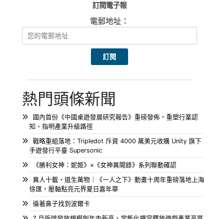
訂閱電子報
電郵地址：
熱門頭條新聞
國內首份《中國桌遊發展研究報告》重磅發佈，重塑行業認
知、指明產業升級路徑
戰略重組落地：Tripledot 斥資 4000 萬美元收購 Unity 旗下
手遊發行平臺 Supersonic
《勝利女神：妮姬》×《女神異聞錄》系列聯動確認
異人十載・道生萬物｜《一人之下》動畫十周年重磅落地上海
徐匯，壓軸點亮元界夏日嘉年華
循著鼻子找到波爾卡
7 月版號發放規模創年內新高，常態化擴容釋放遊戲產業高質