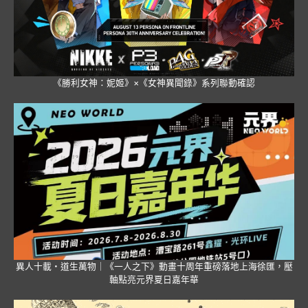
《勝利女神：妮姬》×《女神異聞錄》系列聯動確認
異人十載・道生萬物｜《一人之下》動畫十周年重磅落地上海徐匯，壓
軸點亮元界夏日嘉年華