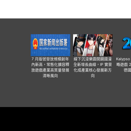
7 月版號發放規模創年
線下沉浸樂園開闢國漫
Kalyps
內新高，常態化擴容釋
全新增長曲線，IP 實景
略遊戲 
放遊戲產業高質量發展
化成產業核心發展新方
德
清晰風向
向