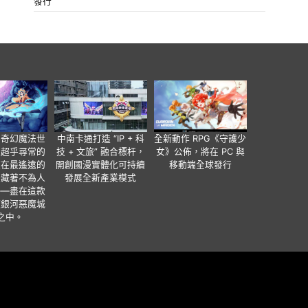
發行
個奇幻魔法世
中南卡通打造 “IP + 科
全新動作 RPG《守護少
有超乎尋常的
技 + 文旅” 融合標杆，
女》公佈，將在 PC 與
便在最遙遠的
開創國漫實體化可持續
移動端全球發行
暗藏著不為人
發展全新產業模式
——盡在這款
類銀河惡魔城
之中。