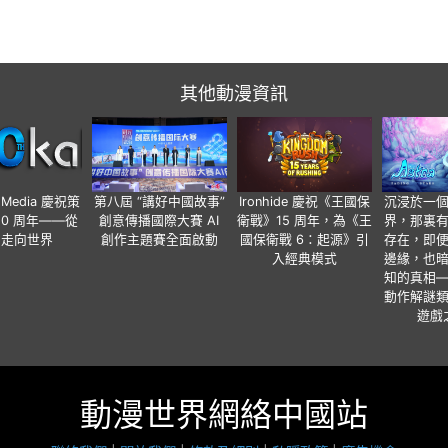
其他動漫資訊
o Media 慶祝策
第八屆 “講好中國故事”
Ironhide 慶祝《王國保
沉浸於一
20 周年——從
創意傳播國際大賽 AI
衛戰》15 周年，為《王
界，那裏
國走向世界
創作主題賽全面啟動
國保衛戰 6：起源》引
存在，即
入經典模式
邊緣，也
知的真相
動作解謎
遊戲
動漫世界網絡中國站