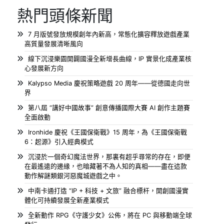
熱門頭條新聞
7 月版號發放規模創年內新高，常態化擴容釋放遊戲產業
高質量發展清晰風向
線下沉浸樂園開闢國漫全新增長曲線，IP 實景化成產業核
心發展新方向
Kalypso Media 慶祝策略遊戲 20 周年——從德國走向世
界
第八屆 “講好中國故事” 創意傳播國際大賽 AI 創作主題賽
全面啟動
Ironhide 慶祝《王國保衛戰》15 周年，為《王國保衛戰
6：起源》引入經典模式
沉浸於一個奇幻魔法世界，那裏有超乎尋常的存在，即便
在最遙遠的邊緣，也暗藏著不為人知的真相——盡在這款
動作解謎類銀河惡魔城遊戲之中。
中南卡通打造 “IP + 科技 + 文旅” 融合標杆，開創國漫實
體化可持續發展全新產業模式
全新動作 RPG《守護少女》公佈，將在 PC 與移動端全球