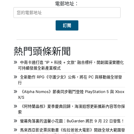
電郵地址：
熱門頭條新聞
中南卡通打造 “IP + 科技 + 文旅” 融合標杆，開創國漫實體化
可持續發展全新產業模式
全新動作 RPG《守護少女》公佈，將在 PC 與移動端全球發
行
《Alpha Nomos》節奏同步戰鬥登陸 PlayStation 5 與 Xbox
X/S
《阿特蘭晶核》夏季慶典回歸，海濱遐想更新攜新內容等你探
索
螢幕角落裏的溫馨小花園：BuGarden 將於 9 月 22 日發售！
馬來西亞影史票房動畫《佐拉爸爸大電影》開啟全球大範圍發