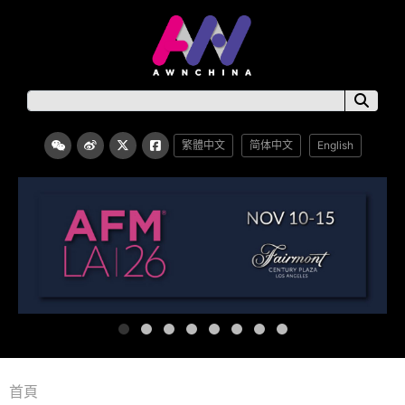
繁體中文
简体中文
English
首頁