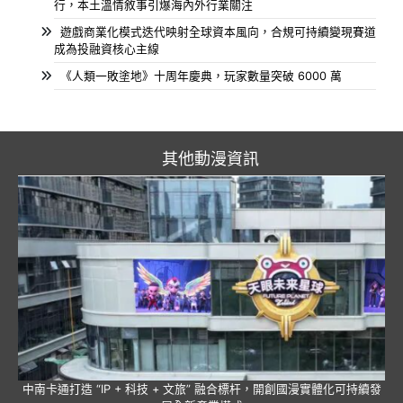
行，本土溫情敘事引爆海內外行業關注
遊戲商業化模式迭代映射全球資本風向，合規可持續變現賽道
成為投融資核心主線
《人類一敗塗地》十周年慶典，玩家數量突破 6000 萬
其他動漫資訊
中南卡通打造 “IP + 科技 + 文旅” 融合標杆，開創國漫實體化可持續發