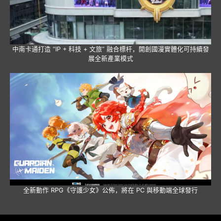
中南卡通打造 “IP + 科技 + 文旅” 融合標杆，開創國漫實體化可持續發
展全新產業模式
全新動作 RPG《守護少女》公佈，將在 PC 與移動端全球發行