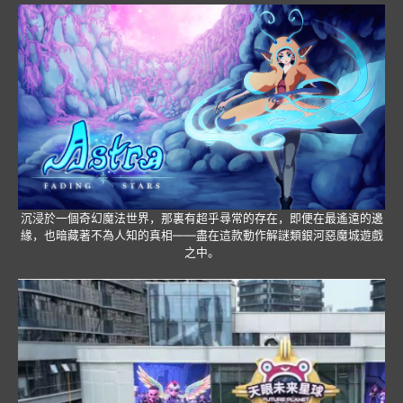
沉浸於一個奇幻魔法世界，那裏有超乎尋常的存在，即便在最遙遠的邊
緣，也暗藏著不為人知的真相——盡在這款動作解謎類銀河惡魔城遊戲
之中。