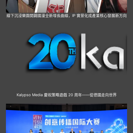
線下沉浸樂園開闢國漫全新增長曲線，IP 實景化成產業核心發展新方向
Kalypso Media 慶祝策略遊戲 20 周年——從德國走向世界