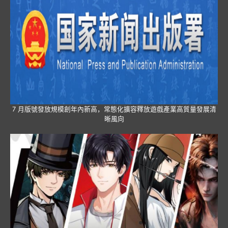
7 月版號發放規模創年內新高，常態化擴容釋放遊戲產業高質量發展清
晰風向