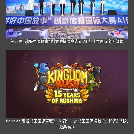
第八屆 “講好中國故事” 創意傳播國際大賽 AI 創作主題賽全面啟動
Ironhide 慶祝《王國保衛戰》15 周年，為《王國保衛戰 6：起源》引入
經典模式