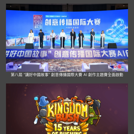
第八屆 “講好中國故事” 創意傳播國際大賽 AI 創作主題賽全面啟動