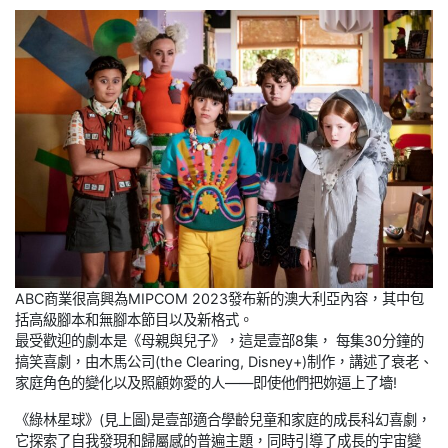
ABC商業很高興為MIPCOM 2023發布新的澳大利亞內容，其中包
括高級腳本和無腳本節目以及新格式。
最受歡迎的劇本是《母親與兒子》，這是壹部8集， 每集30分鐘的
搞笑喜劇，由木馬公司(the Clearing, Disney+)制作，講述了衰老、
家庭角色的變化以及照顧妳愛的人——即使他們把妳逼上了墻!
《綠林星球》(見上圖)是壹部適合學齡兒童和家庭的成長科幻喜劇，
它探索了自我發現和歸屬感的普遍主題，同時引導了成長的宇宙變