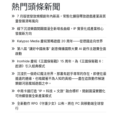
熱門頭條新聞
7 月版號發放規模創年內新高，常態化擴容釋放遊戲產業高質
量發展清晰風向
線下沉浸樂園開闢國漫全新增長曲線，IP 實景化成產業核心
發展新方向
Kalypso Media 慶祝策略遊戲 20 周年——從德國走向世界
第八屆 “講好中國故事” 創意傳播國際大賽 AI 創作主題賽全面
啟動
Ironhide 慶祝《王國保衛戰》15 周年，為《王國保衛戰 6：
起源》引入經典模式
沉浸於一個奇幻魔法世界，那裏有超乎尋常的存在，即便在最
遙遠的邊緣，也暗藏著不為人知的真相——盡在這款動作解謎
類銀河惡魔城遊戲之中。
中南卡通打造 “IP + 科技 + 文旅” 融合標杆，開創國漫實體化
可持續發展全新產業模式
全新動作 RPG《守護少女》公佈，將在 PC 與移動端全球發
行