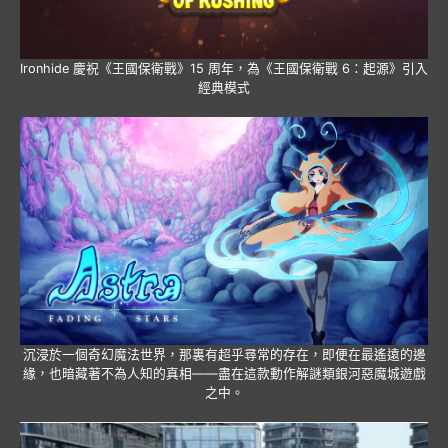
Ironhide 慶祝《王國保衛戰》15 周年，為《王國保衛戰 6：起源》引入
經典模式
沉浸於一個奇幻魔法世界，那裏有超乎尋常的存在，即便在最遙遠的邊
緣，也暗藏著不為人知的真相——盡在這款動作解謎類銀河惡魔城遊戲
之中。