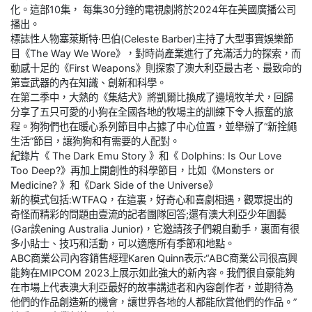
化。這部10集， 每集30分鐘的電視劇將於2024年在美國廣播公司
播出。
標誌性人物塞萊斯特·巴伯(Celeste Barber)主持了大型事實娛樂節
目《The Way We Wore》，對時尚產業進行了充滿活力的探索，而
動感十足的《First Weapons》則探索了澳大利亞最古老、最致命的
第壹武器的內在知識、創新和科學。
在第二季中，大熱的《集結犬》將凱爾比換成了邊境牧羊犬，回歸
分享了五只可愛的小狗在全國各地的牧場主的訓練下令人振奮的旅
程。狗狗們也在暖心系列節目中占據了中心位置，並舉辦了“新拴繩
生活”節目，讓狗狗和有需要的人配對。
紀錄片《 The Dark Emu Story 》和《 Dolphins: Is Our Love
Too Deep?》再加上開創性的科學節目，比如《Monsters or
Medicine? 》和《Dark Side of the Universe》
新的模式包括:WTFAQ，在這裏，好奇心和喜劇相遇，觀眾提出的
奇怪而精彩的問題由壹流的記者團隊回答;還有澳大利亞少年園藝
(Gar誒ening Australia Junior)，它邀請孩子們親自動手，裏面有很
多小貼士、技巧和活動，可以適應所有季節和地點。
ABC商業公司內容銷售經理Karen Quinn表示:“ABC商業公司很高興
能夠在MIPCOM 2023上展示如此強大的新內容。我們很自豪能夠
在市場上代表澳大利亞最好的故事講述者和內容創作者，並期待為
他們的作品創造新的機會，讓世界各地的人都能欣賞他們的作品。”