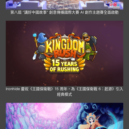
第八屆 “講好中國故事” 創意傳播國際大賽 AI 創作主題賽全面啟動
Ironhide 慶祝《王國保衛戰》15 周年，為《王國保衛戰 6：起源》引入
經典模式