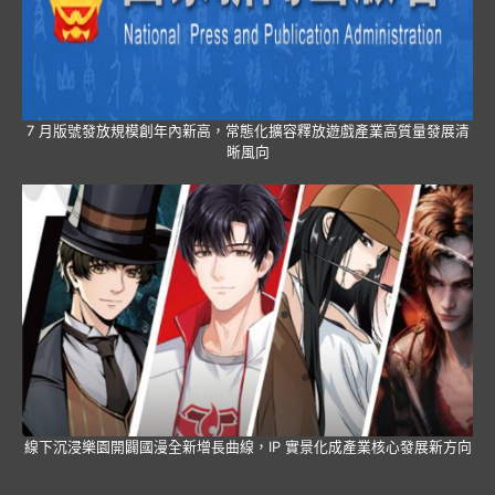
7 月版號發放規模創年內新高，常態化擴容釋放遊戲產業高質量發展清
晰風向
線下沉浸樂園開闢國漫全新增長曲線，IP 實景化成產業核心發展新方向