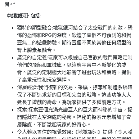
間。”
《地獄銀河》包括:
獨特的類型融合:地獄銀河結合了太空戰鬥的刺激，恐
怖的恐怖和RPG的深度，鍛造了壹個不可預測的和獨
壹無二的遊戲體驗。期待壹個不同於其他任何類型的
腎上腺素泵融合。
廣泛的自定義:玩家可以根據自己喜歡的戰鬥策略定制
他們的飛船和軍械庫，以這應宇宙中不斷變化的威
脅。廣泛的定制極大地影響了遊戲玩法和策略，提供
了高重玩性和玩家選擇。
深層經濟:我們復雜的交易、采礦、掠奪和制造系統確
保了不斷追求新的目標和完善的戰略。這些功能大大
延長了遊戲的壽命，為玩家提供了多種前進方式。
探索:探索壹個充滿光譜巨人的巨大而神秘的宇宙，揭
開隱藏在太空深處的秘密。神秘的探索元素增加了壹
層陰謀，不斷激起玩家的好奇心。
令人難以置信的視覺效果:《地獄銀河》提供了令人嘆