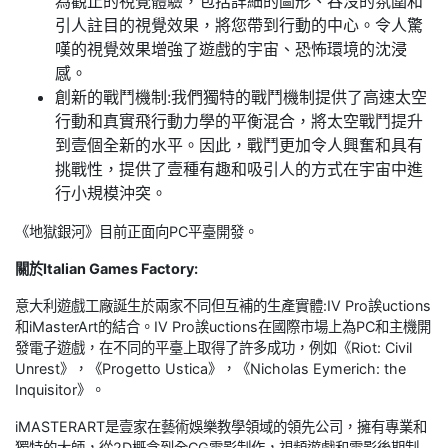
為觀止的視覺體驗，包括詳細的圖形、吞沒的氛圍和
引人註目的視覺效果，將您帶到行動的中心。令人驚
嘆的視覺效果增強了遊戲的宇宙、恐怖環境的沈浸
感。
創新的戰鬥機制:我們獨特的戰鬥機制提供了高速太空
行動和真實飛行動力學的平衡混合，將太空戰鬥提升
到壹個全新的水平。因此，戰鬥更加令人興奮和具有
挑戰性，提供了壹種有趣和吸引人的方式在宇宙中進
行小規模沖突。
《地獄銀河》目前正面向PC平臺開發。
關於Italian Games Factory:
意大利遊戲工廠誕生於兩家不同但互補的生產實體:IV Pro誒uctions
和iMasterArt的結合。IV Pro誒uctions在國際市場上為PC和主機開
發電子遊戲，在不同的平臺上取得了許多成功，例如《Riot: Civil
Unrest》，《Progetto Ustica》，《Nicholas Eymerich: the
Inquisitor》。
iMASTERART是壹家在藝術娛樂教學領域的領先公司，擁有專業和
獨特的大師，從2D概念到全CG電影制作，視頻遊戲和電影後期制