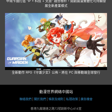
中南卡通打造 “IP + 科技 + 文旅” 融合標杆，開創國漫實體化可持續發
展全新產業模式
全新動作 RPG《守護少女》公佈，將在 PC 與移動端全球發行
動漫世界網絡中國站
聯絡我們
|
關於我們
|
條款及細則
|
私隱政策
|
廣告機會
香港九龍塘達之路72號創新中心414室