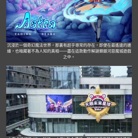
沉浸於一個奇幻魔法世界，那裏有超乎尋常的存在，即便在最遙遠的邊
緣，也暗藏著不為人知的真相——盡在這款動作解謎類銀河惡魔城遊戲
之中。