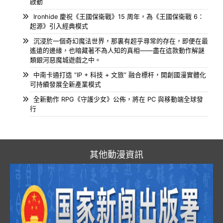
啟動
Ironhide 慶祝《王國保衛戰》15 周年，為《王國保衛戰 6：
起源》引入經典模式
沉浸於一個奇幻魔法世界，那裏有超乎尋常的存在，即便在最
遙遠的邊緣，也暗藏著不為人知的真相——盡在這款動作解謎
類銀河惡魔城遊戲之中。
中南卡通打造 “IP + 科技 + 文旅” 融合標杆，開創國漫實體化
可持續發展全新產業模式
全新動作 RPG《守護少女》公佈，將在 PC 與移動端全球發
行
其他動漫資訊