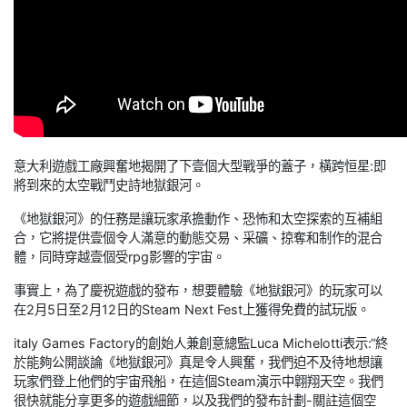
意大利遊戲工廠興奮地揭開了下壹個大型戰爭的蓋子，橫跨恒星:即
將到來的太空戰鬥史詩地獄銀河。
《地獄銀河》的任務是讓玩家承擔動作、恐怖和太空探索的互補組
合，它將提供壹個令人滿意的動態交易、采礦、掠奪和制作的混合
體，同時穿越壹個受rpg影響的宇宙。
事實上，為了慶祝遊戲的發布，想要體驗《地獄銀河》的玩家可以
在2月5日至2月12日的Steam Next Fest上獲得免費的試玩版。
italy Games Factory的創始人兼創意總監Luca Michelotti表示:“終
於能夠公開談論《地獄銀河》真是令人興奮，我們迫不及待地想讓
玩家們登上他們的宇宙飛船，在這個Steam演示中翺翔天空。我們
很快就能分享更多的遊戲細節，以及我們的發布計劃-關註這個空