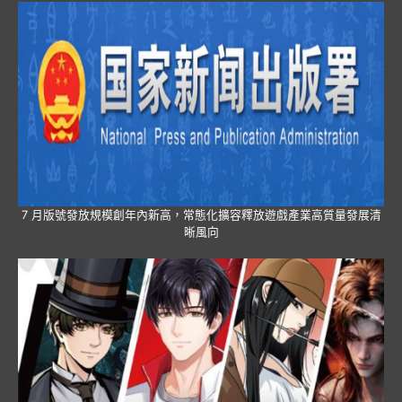
7 月版號發放規模創年內新高，常態化擴容釋放遊戲產業高質量發展清
晰風向