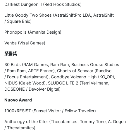
Darkest Dungeon II (Red Hook Studios)
Little Goody Two Shoes (AstralShiftPro LDA, AstralShift
/ Square Enix)
Phonopolis (Amanita Design)
Venba (Visai Games)
榮譽獎
30 Birds (RAM Games, Ram Ram, Business Goose Studios
/ Ram Ram, ARTE France), Chants of Sennaar (Rundisc
/ Focus Entertainment), Goodbye Volcano High (KO_OP),
NIDUS (Caleb Wood), SLUDGE LIFE 2 (Terri Vellmann,
DOSEONE / Devolver Digital)
Nuovo Award
1000xRESIST (Sunset Visitor / Fellow Traveller)
Anthology of the Killer (Thecatamites, Tommy Tone, A. Degen
/ Thecatamites)