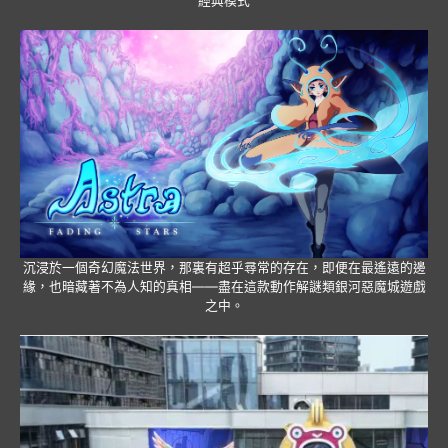
經典模式
沉浸於一個奇幻魔法世界，那裏有超乎尋常的存在，即便在最遙遠的邊
緣，也暗藏著不為人知的真相——盡在這款動作解謎類銀河惡魔城遊戲
之中。