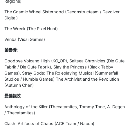
Ragione)
The Cosmic Wheel Sisterhood (Deconstructeam / Devolver
Digital)
The Wreck (The Pixel Hunt)
Venba (Visai Games)
榮譽獎:
Goodbye Volcano High (KO_OP), Saltsea Chronicles (Die Gute
Fabrik / Die Gute Fabrik), Slay the Princess (Black Tabby
Games), Stray Gods: The Roleplaying Musical (Summerfall
Studios / Humble Games) The Archivist and the Revolution
(Autumn Chen)
最佳視效
Anthology of the Killer (Thecatamites, Tommy Tone, A. Degen
/ Thecatamites)
Clash: Artifacts of Chaos (ACE Team / Nacon)