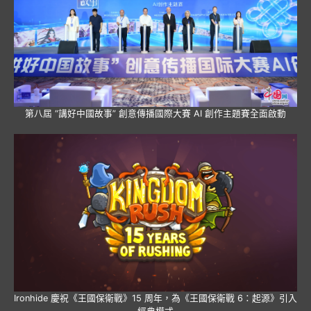
第八屆 “講好中國故事” 創意傳播國際大賽 AI 創作主題賽全面啟動
Ironhide 慶祝《王國保衛戰》15 周年，為《王國保衛戰 6：起源》引入