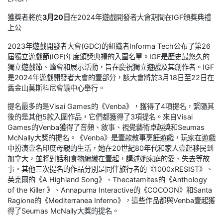
獲獎者將於
3月20日
在2024年遊戲開發者大會期間在IGF頒獎典禮
上公
2023年遊戲開發者大會(GDC)的組織者Informa Tech公布了第26
屆獨立遊戲節(IGF)年度頒獎典禮的入圍名單。IGF是歷史最悠久的
獨立遊戲節、峰會和展示活動，旨在慶祝獨立遊戲及其創作者。IGF
是2024年遊戲開發者大會的壹部分，該大會將於3月18日至22日在
舊金山莫斯科尼會議中心舉行。
提名最多的是Visai Games的《Venba》，獲得了4項提名，緊隨其
後的是其他5款入圍作品，它們都獲得了3項提名。來自Visai
Games的Venba獲得了音頻、敘事、視覺藝術卓越獎和Seumas
McNally大獎的提名。《Venba》是壹款敘事烹飪遊戲，玩家在遊戲
中扮演壹名印度母親的生活，她在20世紀80年代和家人壹起移民到
加拿大，並將對話和食物編織在壹起，講述她家庭的愛、失去等故
事。其他三次提名的作品分別是同伴旅行者的《1000xRESIST》、
英克爾的《A Highland Song》、Thecatamites的《Anthology
of the Killer 》、Annapurna Interactive的《COCOON》和Santa
Ragione的《Mediterranea Inferno》，這些作品都與Venba壹起獲
得了Seumas McNally大獎的提名。