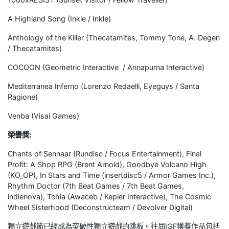
A Highland Song (Inkle / Inkle)
Anthology of the Killer (Thecatamites, Tommy Tone, A. Degen
/ Thecatamites)
COCOON (Geometric Interactive / Annapurna Interactive)
Mediterranea Inferno (Lorenzo Redaelli, Eyeguys / Santa
Ragione)
Venba (Visai Games)
榮譽獎:
Chants of Sennaar (Rundisc / Focus Entertainment), Final
Profit: A Shop RPG (Brent Arnold), Goodbye Volcano High
(KO_OP), In Stars and Time (insertdisc5 / Armor Games Inc.),
Rhythm Doctor (7th Beat Games / 7th Beat Games,
indienova), Tchia (Awaceb / Kepler Interactive), The Cosmic
Wheel Sisterhood (Deconstructeam / Devolver Digital)
獨立遊戲節已經成為突破性獨立遊戲的跳板。往屆IGF獲獎作品包括