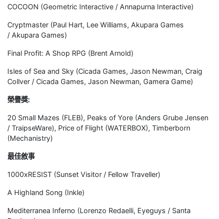
COCOON (Geometric Interactive / Annapurna Interactive)
Cryptmaster (Paul Hart, Lee Williams, Akupara Games
/ Akupara Games)
Final Profit: A Shop RPG (Brent Arnold)
Isles of Sea and Sky (Cicada Games, Jason Newman, Craig
Collver / Cicada Games, Jason Newman, Gamera Game)
榮譽獎:
20 Small Mazes (FLEB), Peaks of Yore (Anders Grube Jensen
/ TraipseWare), Price of Flight (WATERBOX), Timberborn
(Mechanistry)
最佳敘事
1000xRESIST (Sunset Visitor / Fellow Traveller)
A Highland Song (Inkle)
Mediterranea Inferno (Lorenzo Redaelli, Eyeguys / Santa