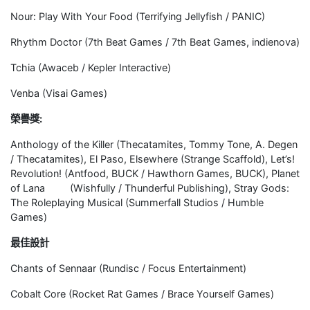
Nour: Play With Your Food (Terrifying Jellyfish / PANIC)
Rhythm Doctor (7th Beat Games / 7th Beat Games, indienova)
Tchia (Awaceb / Kepler Interactive)
Venba (Visai Games)
榮譽獎:
Anthology of the Killer (Thecatamites, Tommy Tone, A. Degen
/ Thecatamites), El Paso, Elsewhere (Strange Scaffold), Let’s!
Revolution! (Antfood, BUCK / Hawthorn Games, BUCK), Planet
of Lana (Wishfully / Thunderful Publishing), Stray Gods:
The Roleplaying Musical (Summerfall Studios / Humble
Games)
最佳設計
Chants of Sennaar (Rundisc / Focus Entertainment)
Cobalt Core (Rocket Rat Games / Brace Yourself Games)