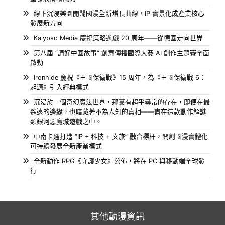
線下沉浸樂園開闢國漫全新增長曲線，IP 實景化成產業核心
發展新方向
Kalypso Media 慶祝策略遊戲 20 周年——從德國走向世界
第八屆 “講好中國故事” 創意傳播國際大賽 AI 創作主題賽全面
啟動
Ironhide 慶祝《王國保衛戰》15 周年，為《王國保衛戰 6：
起源》引入經典模式
沉浸於一個奇幻魔法世界，那裏有超乎尋常的存在，即便在最
遙遠的邊緣，也暗藏著不為人知的真相——盡在這款動作解謎
類銀河惡魔城遊戲之中。
中南卡通打造 “IP + 科技 + 文旅” 融合標杆，開創國漫實體化
可持續發展全新產業模式
全新動作 RPG《守護少女》公佈，將在 PC 與移動端全球發
行
其他動漫資訊