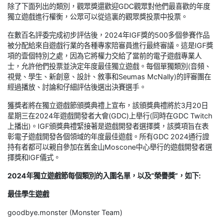
除了下面列出的類別，觀眾獎還歡迎GDC觀眾對他們最喜歡的年度
獨立遊戲進行權衡，公眾可以從這裏的觀眾獎投票中投票。
在數百名評委完成初步評估後，2024年IGF獎的500多個參賽作品
被分配給來自遊戲行業的各種專家陪審員進行最終審議。這是IGF獎
項的壹個特別之處，因為它將權力交給了當前的電子遊戲專業人
士，允許他們投票並決定年度最佳獨立遊戲。每個單獨類別(音頻、
視覺、學生、新創意、設計、敘事和Seumas McNally)的評審團在
經過播放、討論和仔細評估後選出決賽選手。
獲獎者將在獨立遊戲節頒獎典禮上宣布，該頒獎典禮將於3月20日
星期三在2024年遊戲開發者大會(GDC)上舉行(同時在GDC Twitch
上播出)。IGF頒獎典禮緊接著是遊戲開發者選擇獎，該獎項旨在表
彰電子遊戲開發各個領域的年度最佳遊戲。所有GDC 2024通行證
持有者都可以親自參加在舊金山Moscone中心舉行的遊戲開發者選
擇獎和IGF儀式。
2024年獨立遊戲節每個類別的入圍名單，以及“榮譽獎”，如下:
最佳學生遊戲
goodbye.monster (Monster Team)