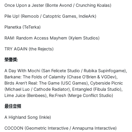
Once Upon a Jester (Bonte Avond / Crunching Koalas)
Pile Up! (Remoob / Catoptric Games, IndieArk)
Planetka (TeTerka)
RAM: Random Access Mayhem (Xylem Studios)
TRY AGAIN (the Rejects)
榮譽獎:
A Day With Mochi (San Felicete Studio / Rubika Supinfogame),
Barkane: The Folds of Calamity (Chase O’Brien & VGDev),
Birds Aren’t Real: The Game (USC Games), Cyberside Picnic
(Michael Luo / Cathode Radiator), Entangled (Fibula Studio),
Lime Juice (Benbees), Re:Fresh (Merge Conflict Studio)
最佳音頻
A Highland Song (Inkle)
COCOON (Geometric Interactive / Annapurna Interactive)