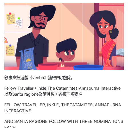
敘事烹飪遊戲《venba》獲得四項提名
Fellow Traveller，Inkle,The Catamintes Annapurna Interactive
以及Santa ragione緊隨其後，各獲三項提名
FELLOW TRAVELLER, INKLE, THECATAMITES, ANNAPURNA
INTERACTIVE
AND SANTA RAGIONE FOLLOW WITH THREE NOMINATIONS
EACH