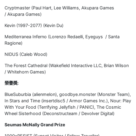
Cryptmaster (Paul Hart, Lee Williams, Akupara Games
/ Akupara Games)
Kevin (1997-2077) (Kevin Du)
Mediterranea Inferno (Lorenzo Redaelli, Eyeguys / Santa
Ragione)
NIDUS (Caleb Wood)
The Forest Cathedral (Wakefield Interactive LLC, Brian Wilson
/ Whitehorn Games)
榮譽獎:
BlueSuburbia (alienmelon), goodbye.monster (Monster Team),
In Stars and Time (insertdisc5 / Armor Games Inc.), Nour: Play
With Your Food (Terrifying Jellyfish / PANIC), The Cosmic
Wheel Sisterhood (Deconstructeam / Devolver Digital)
Seumas McNally Grand Prize
1000xRESIST (Sunset Visitor / Fellow Traveller)