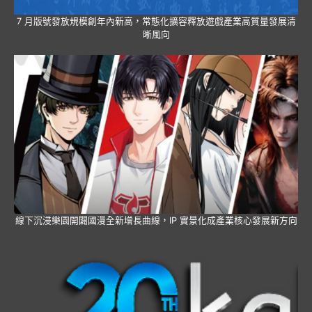
7 月版號發放規模創年內新高，常態化擴容釋放遊戲產業高質量發展清
晰風向
線下沉浸樂園開闢國漫全新增長曲線，IP 實景化成產業核心發展新方向