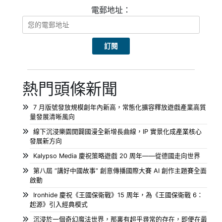
電郵地址：
熱門頭條新聞
7 月版號發放規模創年內新高，常態化擴容釋放遊戲產業高質
量發展清晰風向
線下沉浸樂園開闢國漫全新增長曲線，IP 實景化成產業核心
發展新方向
Kalypso Media 慶祝策略遊戲 20 周年——從德國走向世界
第八屆 “講好中國故事” 創意傳播國際大賽 AI 創作主題賽全面
啟動
Ironhide 慶祝《王國保衛戰》15 周年，為《王國保衛戰 6：
起源》引入經典模式
沉浸於一個奇幻魔法世界，那裏有超乎尋常的存在，即便在最