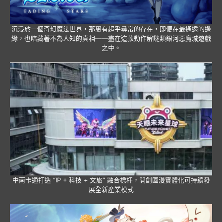
沉浸於一個奇幻魔法世界，那裏有超乎尋常的存在，即便在最遙遠的邊
緣，也暗藏著不為人知的真相——盡在這款動作解謎類銀河惡魔城遊戲
之中。
中南卡通打造 “IP + 科技 + 文旅” 融合標杆，開創國漫實體化可持續發
展全新產業模式