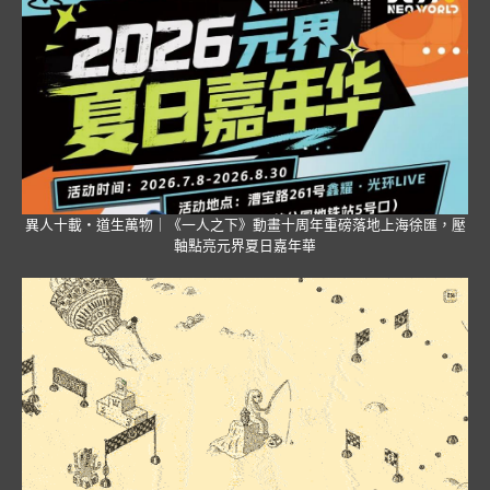
異人十載・道生萬物｜《一人之下》動畫十周年重磅落地上海徐匯，壓
軸點亮元界夏日嘉年華