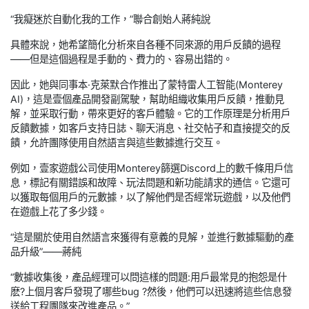
“我癡迷於自動化我的工作，”聯合創始人蔣純說
具體來說，她希望簡化分析來自各種不同來源的用戶反饋的過程
——但是這個過程是手動的、費力的、容易出錯的。
因此，她與同事本·克萊默合作推出了蒙特雷人工智能(Monterey
AI)，這是壹個產品開發副駕駛，幫助組織收集用戶反饋，推動見
解，並采取行動，帶來更好的客戶體驗。它的工作原理是分析用戶
反饋數據，如客戶支持日誌、聊天消息、社交帖子和直接提交的反
饋，允許團隊使用自然語言與這些數據進行交互。
例如，壹家遊戲公司使用Monterey篩選Discord上的數千條用戶信
息，標記有關錯誤和故障、玩法問題和新功能請求的通信。它還可
以獲取每個用戶的元數據，以了解他們是否經常玩遊戲，以及他們
在遊戲上花了多少錢。
“這是關於使用自然語言來獲得有意義的見解，並進行數據驅動的產
品升級”——蔣純
“數據收集後，產品經理可以問這樣的問題:用戶最常見的抱怨是什
麽?上個月客戶發現了哪些bug ?然後，他們可以迅速將這些信息發
送給工程團隊來改進產品。”