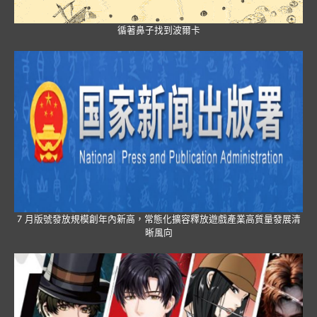
循著鼻子找到波爾卡
7 月版號發放規模創年內新高，常態化擴容釋放遊戲產業高質量發展清
晰風向