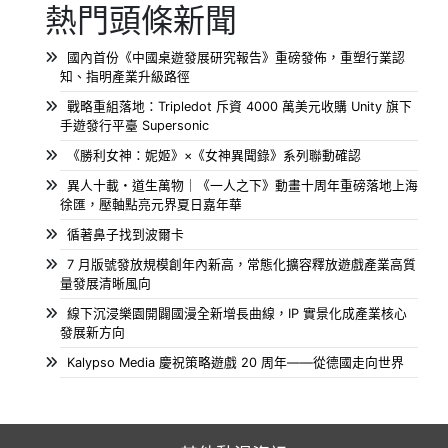
熱門頭條新聞
國內首份《中國桌遊發展研究報告》重磅發佈，重塑行業認
知、指明產業升級路徑
戰略重組落地：Tripledot 斥資 4000 萬美元收購 Unity 旗下
手遊發行平臺 Supersonic
《勝利女神：妮姬》×《女神異聞錄》系列聯動確認
異人十載・道生萬物｜《一人之下》動畫十周年重磅落地上海
徐匯，壓軸點亮元界夏日嘉年華
循著鼻子找到波爾卡
7 月版號發放規模創年內新高，常態化擴容釋放遊戲產業高質
量發展清晰風向
線下沉浸樂園開闢國漫全新增長曲線，IP 實景化成產業核心
發展新方向
Kalypso Media 慶祝策略遊戲 20 周年——從德國走向世界