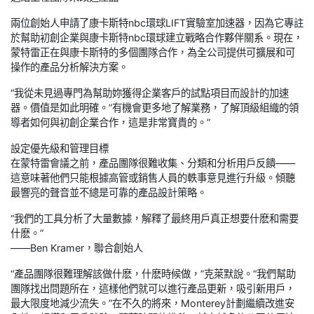
兩位創始人申請了康卡斯特nbc環球LIFT實驗室加速器，因為它專註
於幫助初創企業與康卡斯特nbc環球建立戰略合作夥伴關系。現在，
蒙特雷正在與康卡斯特的多個團隊合作，為全公司提供可擴展和可
操作的產品分析解決方案。
“我從未見過專門為幫助妳獲得企業客戶的試點項目而設計的加速
器。價值是如此明確。”有機會更多地了解業務，了解頂級組織的領
導者如何與初創企業合作，這是非常寶貴的。”
設定優先級和管理目標
在蒙特雷會議之前，產品團隊很難收集、分類和分析用戶反饋——
這意味著他們只能根據高管或銷售人員的軼事意見進行升級。傾聽
最響亮的聲音並不總是可靠的產品設計策略。
“我們的工具分析了大量數據，解釋了最終用戶真正想要什麽和需要
什麽。”
——Ben Kramer，聯合創始人
“產品團隊很難理解該做什麽，什麽時候做，”克萊默說。“我們幫助
團隊找出問題所在，這樣他們就可以進行產品更新，吸引新用戶，
最大限度地減少流失。”在不久的將來，Monterey計劃繼續改進安