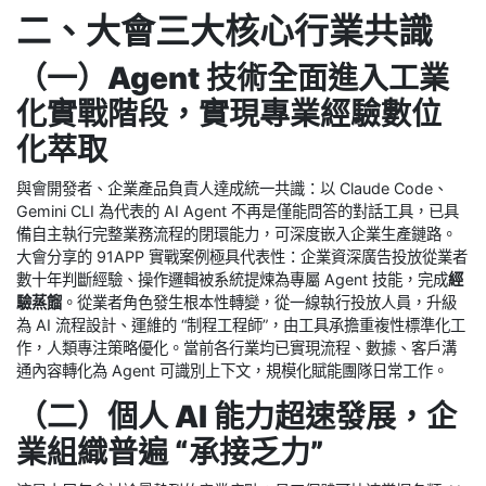
二、大會三大核心行業共識
（一）Agent 技術全面進入工業
化實戰階段，實現專業經驗數位
化萃取
與會開發者、企業產品負責人達成統一共識：以 Claude Code、
Gemini CLI 為代表的 AI Agent 不再是僅能問答的對話工具，已具
備自主執行完整業務流程的閉環能力，可深度嵌入企業生產鏈路。
大會分享的 91APP 實戰案例極具代表性：企業資深廣告投放從業者
數十年判斷經驗、操作邏輯被系統提煉為專屬 Agent 技能，完成
經
驗蒸餾
。從業者角色發生根本性轉變，從一線執行投放人員，升級
為 AI 流程設計、運維的 “制程工程師”，由工具承擔重複性標準化工
作，人類專注策略優化。當前各行業均已實現流程、數據、客戶溝
通內容轉化為 Agent 可識別上下文，規模化賦能團隊日常工作。
（二）個人 AI 能力超速發展，企
業組織普遍 “承接乏力”