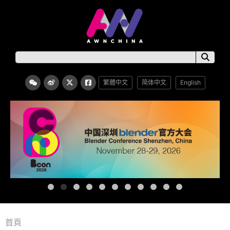
繁體中文
简体中文
English
首頁