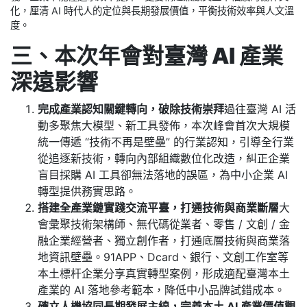
化，厘清 AI 時代人的定位與長期發展價值，平衡技術效率與人文溫
度。
三、本次年會對臺灣 AI 產業
深遠影響
完成產業認知關鍵轉向，破除技術崇拜
過往臺灣 AI 活
動多聚焦大模型、新工具發佈，本次峰會首次大規模
統一傳遞 “技術不再是壁壘” 的行業認知，引導全行業
從追逐新技術，轉向內部組織數位化改造，糾正企業
盲目採購 AI 工具卻無法落地的誤區，為中小企業 AI
轉型提供務實思路。
搭建全產業鏈實踐交流平臺，打通技術與商業斷層
大
會彙聚技術架構師、無代碼從業者、零售 / 文創 / 金
融企業經營者、獨立創作者，打通底層技術與商業落
地資訊壁壘。91APP、Dcard、銀行、文創工作室等
本土標杆企業分享真實轉型案例，形成適配臺灣本土
產業的 AI 落地參考範本，降低中小品牌試錯成本。
確立人機協同長期發展主線，完善本土 AI 產業價值觀