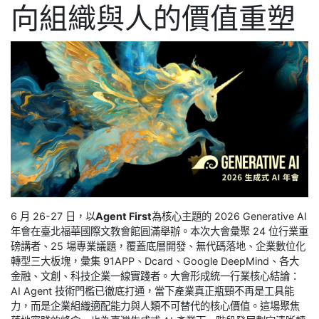
向組織與人的價值重塑
6 月 26-27 日，以
Agent First
為核心主題的 2026 Generative AI
年會在臺北福華國際文教會館圓滿舉辦。本次大會彙聚 24 位行業重
磅講者、25 場專業議題，覆蓋底層開發、無代碼落地、企業數位化
轉型三大板塊，彙集 91APP、Dcard、Google DeepMind、各大
金融、文創、科技企業一線實踐者。大會形成統一行業核心結論：
AI Agent 技術門檻已徹底打通，當下產業真正瓶頸不再是工具能
力，而是企業組織適配能力與人類不可替代的核心價值。這場聚焦