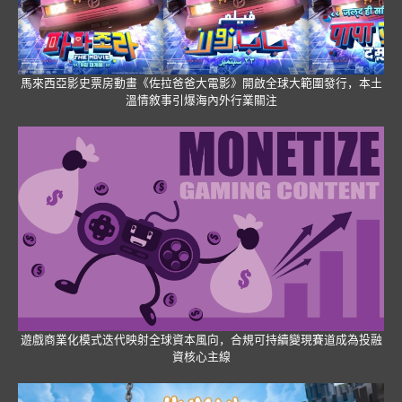
馬來西亞影史票房動畫《佐拉爸爸大電影》開啟全球大範圍發行，本土
溫情敘事引爆海內外行業關注
遊戲商業化模式迭代映射全球資本風向，合規可持續變現賽道成為投融
資核心主線