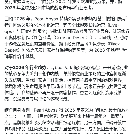
受行业媒体专访，全面复盘 2025 年集团欧洲业务成果，并详解
2026 年全球及欧洲市场的战略布局与行业思考。
回顾 2025 年，Pearl Abyss 持续夯实欧洲市场根基：依托阿姆斯
特丹区域总部强化本地化运营，完善全球游戏长线运营（Live-
ops）与玩家社群服务；借助科隆国际游戏展等行业展会，让玩家近
距离体验新作《红色沙漠（Crimson Desert）》，印证线下互动对
于游戏品牌建设的重要价值。旗下经典作品《黑色沙漠（Black
Desert）》依靠忠实玩家社群保持稳定热度，为 2026 年品牌里程
碑事件筑牢基础。
对于
2026 年行业趋势
，Lybee Park 提出核心观点：未来游戏行业
的核心竞争力将归于
创作内核
，单纯依靠商业策略的工作室将逐渐
失去优势。当代玩家更向往鲜活、拥有自主叙事空间的游戏世界，
优质游戏的生命周期也早已超越上线节点，玩家正在参与共建游戏
体验。厂商的使命不再局限于内容制作，更要为玩家打造承载情
感、沉浸感与专属记忆的游戏场景。
结合自身规划，Pearl Abyss 将 2026 年定义为 “创意理念全面落地
之年”：一方面，《黑色沙漠》欧美服迎来
上线十周年
这一重要节
点，品牌将推出系列纪念活动回馈老玩家；另一方面，重磅开放世
界旗舰作品《红色沙漠》正式开启全球发行，成为集团全年核心发