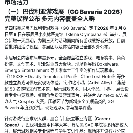
市场活力
（一）巴伐利亚游戏展（GG Bavaria 2026）
完整议程公布 多元内容覆盖全人群
第四届慕尼黑巴伐利亚游戏展（GG Bavaria）定于
2026 年 3 月 6
日至 8 日
在慕尼黑小奥林匹克馆（Kleine Olympiahalle）举办，展
会新增一天展期，为期三天的活动面向所有游戏爱好者开放，目前
首批详细活动议程、参展团队及体验内容已全部对外公布。
本届展会内容布局丰富多元，全面覆盖独立游戏、电竞赛事、角色
扮演、文创艺术、职业就业五大板块。现场将展出 Boxelware、
Emergo Entertainment 等多家本土工作室的新作试玩版本，
《11SXXE – Deadly Temples of Peril》《The Lost Hotel》等多
款独立游戏可供玩家现场体验；“创作者小巷（Artist Alley）” 集结
超 50 名游戏文创艺术家，展示游戏美术、同人作品。同时，展会设
置专业电竞赛场、桌面角色扮演游戏舞台，并联合 Animexx e.V. 举
办人气 Cosplay 大赛，压轴环节为新增多个奖项品类的 GG
Bavaria 年度颁奖礼，现场观众可参与投票评选。
针对游戏行业求职人群，展会专门设立
职业专区（Career
Space）
，巴伐利亚应用科学大学、慕尼黑 SAE 学院等多所高校入
驻，展示游戏相关专业课程与学生实训作品；现场还开设行业分享