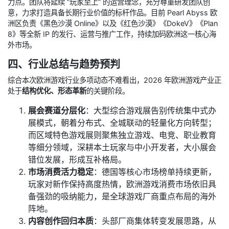
力点。团队将延续 “玩家至上” 的运营理念，充分尊重研发团队创
意，力求打造具备长期行业价值的标杆作品。目前 Pearl Abyss 欧
洲区负责《黑色沙漠 Online》以及《红色沙漠》《DokeV》《Plan
8》等全新 IP 的发行、运营与推广工作，持续加码欧洲这一核心海
外市场。
四、行业总结与趋势预判
综合本次欧洲游戏行业多项动态不难看出，2026 年欧洲游戏产业正
处于
结构优化、形态革新
的关键阶段。
展会赛道分层化
：大型综合游戏展告别传统集中式办
展模式，朝着分布式、全城联动的轻量化方向转型；
而区域特色游戏展则聚焦独立游戏、电竞、职业教育
等细分领域，深耕本土玩家与中小开发者，大小展会
错位发展，形成互补格局。
市场消费活力稳定
：德国等核心市场榜单持续更新，
玩家对新作保持高度热情，欧洲游戏消费市场依旧具
备强劲的吸纳能力，是全球游戏厂商重点布局的海外
阵地。
内容创作回归本质
：头部厂商集体转变发展思路，从