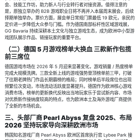
会、技能工作坊，助力新人与行业转行者对接资源。值得注意的
是，原独立举办的 B2B 游戏职业日将不再并入本届周末展会，后续
择期单独举办。票价方面，展会单日常规门票最低 19 欧元，亲民的
定价进一步降低大众参与门槛。作为德国南部标杆性区域游戏展，
GG Bavaria 持续深耕本土文化与独立游戏生态，成为欧洲中小型游
戏团队展示作品、链接玩家的重要平台。
（二）德国 5 月游戏榜单大换血 三款新作包揽
前三席位
德国游戏市场在 2026 年 5 月迎来显著变化，游戏销量 / 热度榜单
完成大规模洗牌。三款全新上线的游戏强势登顶榜单前三甲，打破
了往期老牌热门作品长期霸榜的格局；同时榜单后半段席位也出现
频繁位次变动，市场流动活跃度显著提升。德国作为欧洲核心游戏
消费市场，榜单的更新换代反映出当地玩家乐于尝试新内容、市场
对优质新作接纳度较高的特点，也为欧洲本土及海外游戏厂商提供
了全新的市场机会。
三、头部厂商 Pearl Abyss 复盘 2025、布局
2026 坚持玩家导向深耕欧洲市场
韩国知名游戏厂商 Pearl Abyss 欧洲区首席执行官 Lybee Park 接