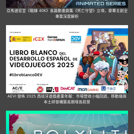
亞馬遜官宣《戰錘 40K》長篇動畫劇集《死亡守望》立項，豪華主創全
專案深度解析
AEVI 發佈 2025 西班牙遊戲產業年報：市場營收小幅回調，移動端與
本土研發構築長期增長前景