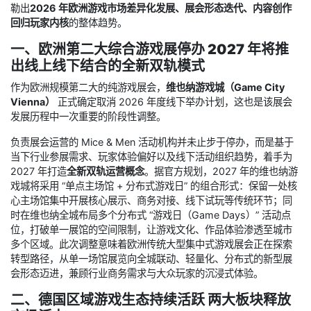
勒出
2026 年欧洲游戏市场差异化发展、展会形态迭代、内容创作
回归玩家内核
的整体趋势。
一、欧洲第二大综合游戏展停办 2027 年将推
出线上线下结合的全新双轨模式
作为欧洲规模第二大的纯游戏展会，
维也纳游戏城（Game City
Vienna）
正式确定取消 2026 年度线下举办计划，这也是该展会
发展历程中一次重要的阶段性调整。
负责展会运营的 Mice & Men 活动机构并未止步于停办，而是基于
当下行业参展需求、玩家体验偏好以及线下活动组织趋势，着手为
2027 年打造
全新双轨运营概念
。据官方规划，2027 年的维也纳游
戏城将采用 “单点主场馆 + 分布式游戏日” 的组合形式：保留一处核
心主场馆集中开展核心展示、商务对接、线下试玩等传统环节；同
时在维也纳全城布局多个分布式 “游戏日（Game Days）” 活动点
位，打破单一展馆的空间限制，让游戏文化、作品体验渗透至城市
多个区域。此次调整意味着欧洲传统大型集中式游戏展会正在探索
转型路径，从单一场馆展览向全城联动、轻量化、分布式的新型展
会形态迈进，兼顾行业商务需求与大众玩家的沉浸式体验。
二、德国区域游戏生态持续活跃 两大板块释放