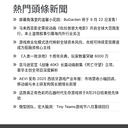
熱門頭條新聞
屏幕角落里的温馨小花园：BuGarden 将于 9 月 22 日发售！
马来西亚影史票房动画《佐拉爸爸大电影》开启全球大范围发
行，本土温情叙事引爆海内外行业关注
游戏商业化模式迭代映射全球资本风向，合规可持续变现赛道
成为投融资核心主线
《人类一败涂地》十周年庆典，玩家数量突破 6000 万
亚马逊官宣《战锤 40K》长篇动画剧集《死亡守望》立项，
豪华主创全项目深度解析
AEVI 发布 2025 西班牙游戏产业年报：市场营收小幅回调，
移动端与本土研发构筑长期增长前景
这款真正有色彩的石器时代生存游戏将于8月25日结束抢先体
验
微型团队，宏大脑洞：Tiny Teams游戏节八月重磅回归