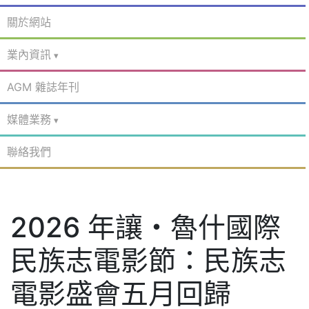
關於網站
業內資訊
AGM 雜誌年刊
媒體業務
聯絡我們
2026 年讓・魯什國際
民族志電影節：民族志
電影盛會五月回歸