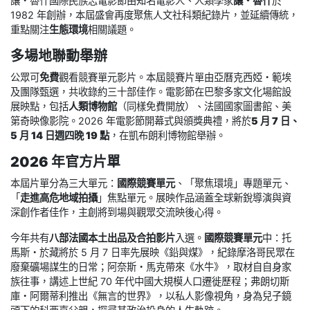
讓・魯什國際民族志電影節由知名電影人、人類學家
讓・魯什
於
1982 年創辦，本屆盛會再度聚焦人文社科類紀錄片，並延續傳統，
重點關注
生態環境
相關議題。
多場地聯動舉辦
公眾可
免費
觀看競賽單元影片。本屆競賽片單由亞曆克西婭・範埃
及團隊甄選，共收錄約三十部佳作。電影節在巴黎多家文化場館設
展映點，包括
人類博物館
（同樣免費開放）、法國國家圖書館、美
第奇映像影院。2026 年電影節開幕式與頒獎典禮，將於
5 月 7 日、
5 月 14 日週四晚 19 點
，在凱布朗利博物館舉辦。
2026 年官方片單
本屆片單分為三大單元：
國際競賽單元
、「聚焦環境」專題單元、
「
走進高危地域拍攝
」焦點單元。展映作品涵蓋全球新銳導演與資
深創作者佳作，主創將到場與觀眾交流映後心得。
今年共有
八部法國本土出品及合拍影片
入選。
國際競賽單元
中：托
馬斯・於藏將於 5 月 7 日率先展映《鉛與煤》，紀錄摩洛哥民眾在
廢棄礦場謀生的日常；阿奈斯・馬克帶來《水牛》，取材自自身家
族往事，講述上世紀 70 年代中國大規模人口遷徙歷程；弗朗切斯
庫・阿爾蒂利推出《無言的世界》，以私人影像視角，身為兒子鏡