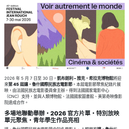
2026 年 5 月 7 日至 30 日，
凱布朗利 – 雅克・希拉克博物館
將迎
來
第 45 屆讓・魯什國際民族志電影節
。本屆電影節聚焦紀錄片展
映，由法國民族志電影委員會主辦，得到法國國家電影中心
（CNC）支持，並與人類博物館、法國國家圖書館、美第奇映像影
院達成合作。
多場地聯動舉辦・2026 官方片單・特別放映
單元聚焦・青年學生作品亮相