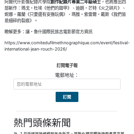
阿爾代什影像紀錄片學院
創作紀錄片專業二年級碩士
，也將推出四
部新作：瑪戈・杜埃《他們的鎧甲》、迪朗・芒特《火之碎片》、
妮娜・羅蘭《只要還有安撫玩偶》、瑪雅・索雷爾・戴斯《我們皆
是細碎的裂痕》。
瞭解更多：讓・魯什國際民族志電影節官方資訊
https://www.comitedufilmethnographique.com/event/festival-
international-jean-rouch-2026/
訂閱電子報
電郵地址：
熱門頭條新聞
7 月版號發放規模創年內新高，常態化擴容釋放遊戲產業高質