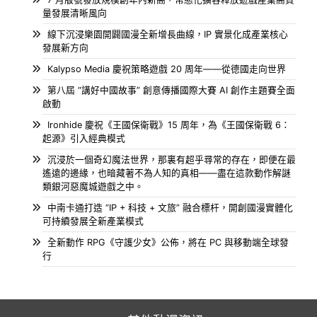
量發展清晰風向
線下沉浸樂園開闢國漫全新增長曲線，IP 實景化成產業核心
發展新方向
Kalypso Media 慶祝策略遊戲 20 周年——從德國走向世界
第八屆 “講好中國故事” 創意傳播國際大賽 AI 創作主題賽全面
啟動
Ironhide 慶祝《王國保衛戰》15 周年，為《王國保衛戰 6：
起源》引入經典模式
沉浸於一個奇幻魔法世界，那裏有超乎尋常的存在，即便在最
遙遠的邊緣，也暗藏著不為人知的真相——盡在這款動作解謎
類銀河惡魔城遊戲之中。
中南卡通打造 “IP + 科技 + 文旅” 融合標杆，開創國漫實體化
可持續發展全新產業模式
全新動作 RPG《守護少女》公佈，將在 PC 與移動端全球發
行