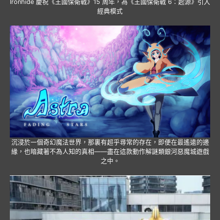
Ironhide 慶祝《王國保衛戰》15 周年，為《王國保衛戰 6：起源》引入
經典模式
沉浸於一個奇幻魔法世界，那裏有超乎尋常的存在，即便在最遙遠的邊
緣，也暗藏著不為人知的真相——盡在這款動作解謎類銀河惡魔城遊戲
之中。