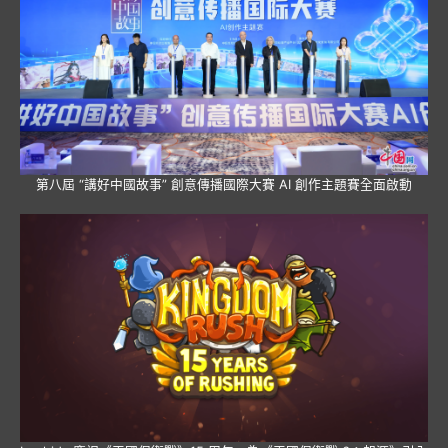
第八屆 “講好中國故事” 創意傳播國際大賽 AI 創作主題賽全面啟動