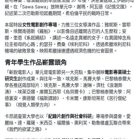
駐地專案：導演鏡頭對準旅居法國 37 年後，決意重返故土伊朗的母
親。在「Sawa Sawa」放映單元中，謝瑪・阿瓦德《記憶交匯》，
記述第二次巴勒斯坦起義期間，希伯倫平民的戰時日常。
本屆特設
女性電影創作專場
，力推三位女導演作品：雅妮斯・雷耶
斯・埃爾南德斯《雞船》，以影像自述離開古巴的人生歷程；安
娜・奎恩《系起繩結》，講述一名遠走異鄉的女子，在異國悼念烏
拉圭祖母的心路；約瑟芬・費桑《埃利尼科》，透過希臘埃利尼科
機場的破敗景象，映照希臘接連遭遇經濟危機的社會圖景。
青年學生作品嶄露頭角
「新銳電影人」單元是電影節另一大亮點，集中展映
電影專業碩士
研究生
創作成果。與往年一致，埃克斯 – 馬賽大學、巴黎楠泰爾大
學各推送兩部短片：埃克斯 – 馬賽大學：謝琳・濟杜《浪潮奔
湧》、埃萊亞娜・庫爾瓦西耶《烏貝爾卡》；巴黎楠泰爾大學：阿
德裏安・奧德蘭《福斯譯跡》、卡米爾・康斯坦蒂尼《苦行僧紀
事》（視覺人類學方向）。
卡昂諾曼第大學也以「
紀錄片創作與社會科研
」專場參與盛會，愛
麗絲・達・羅薩、米西亞・福爾倫、奧利芙・勒魯維盧瓦聯合帶來
《我們的欲望之路》。