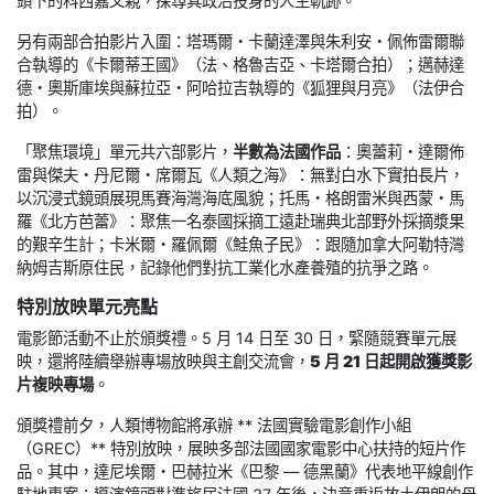
頭下的科西嘉父親，探尋其政治投身的人生軌跡。
另有兩部合拍影片入圍：塔瑪爾・卡蘭達澤與朱利安・佩佈雷爾聯
合執導的《卡爾蒂王國》（法、格魯吉亞、卡塔爾合拍）；邁赫達
德・奧斯庫埃與蘇拉亞・阿哈拉吉執導的《狐狸與月亮》（法伊合
拍）。
「聚焦環境」單元共六部影片，
半數為法國作品
：奧蕾莉・達爾佈
雷與傑夫・丹尼爾・席爾瓦《人類之海》：無對白水下實拍長片，
以沉浸式鏡頭展現馬賽海灣海底風貌；托馬・格朗雷米與西蒙・馬
羅《北方芭蕾》：聚焦一名泰國採摘工遠赴瑞典北部野外採摘漿果
的艱辛生計；卡米爾・羅佩爾《鮭魚子民》：跟隨加拿大阿勒特灣
納姆吉斯原住民，記錄他們對抗工業化水產養殖的抗爭之路。
特別放映單元亮點
電影節活動不止於頒獎禮。5 月 14 日至 30 日，緊隨競賽單元展
映，還將陸續舉辦專場放映與主創交流會，
5 月 21 日起開啟獲獎影
片複映專場
。
頒獎禮前夕，人類博物館將承辦 ** 法國實驗電影創作小組
（GREC）** 特別放映，展映多部法國國家電影中心扶持的短片作
品。其中，達尼埃爾・巴赫拉米《巴黎 — 德黑蘭》代表地平線創作