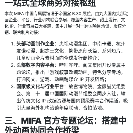
一站式全球商务对接枢纽
本次 MIFA 中国专属展馆设于帝国宫 B.30 展位，由九大国内头部动
画企业、平台、行业机构联合参展，覆盖内容生产、线上发行、文
化 IP、行业节展四大赛道，集中开展一对一跨国项目洽谈、版权分
销、联合制片对接：
头部动画制作企业
：央视动漫集团、中南卡通、杭州
友诺动漫、超冻土文化，携带原创长篇、系列短片、
儿童动画全片素材面向全球发行商推介；
头部数字内容平台
：哔哩哔哩、阅文集团开设专属主
题论坛，推出「游戏叙事改编动画」特色分享专场，
打通网文、游戏、动画跨媒介 IP 开发链路；
国家级文化与行业平台
：故宫博物院、金熊猫奖组委
会、第二十二届中国国际动漫节组委会同步入驻，输
出传统文化 IP 改编资源与国内顶级赛事合作渠道，吸
引大量海外机构洽谈年度联动、合拍落地。
三、MIFA 官方专题论坛：搭建中
外动画协同合作桥梁