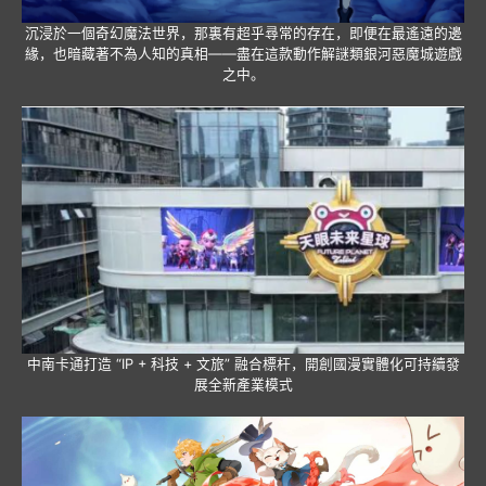
沉浸於一個奇幻魔法世界，那裏有超乎尋常的存在，即便在最遙遠的邊
緣，也暗藏著不為人知的真相——盡在這款動作解謎類銀河惡魔城遊戲
之中。
中南卡通打造 “IP + 科技 + 文旅” 融合標杆，開創國漫實體化可持續發
展全新產業模式