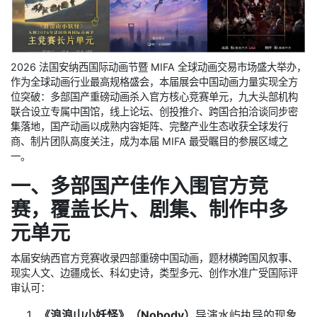
2026 法国安纳西国际动画节暨 MIFA 全球动画交易市场盛大举办，
作为全球动画行业最高规格盛会，本届展会中国动画力量实现全方
位突破：多部国产重磅动画杀入官方核心竞赛单元，九大头部机构
联合设立专属中国馆，线上论坛、创投推介、跨国合拍洽谈同步密
集落地，国产动画以成熟内容矩阵、完整产业生态收获全球发行
商、制片团队高度关注，成为本届 MIFA 最受瞩目的参展区域之
一。
一、多部国产佳作入围官方竞
赛，覆盖长片、剧集、制作中多
元单元
本届安纳西官方竞赛收录四部重磅中国动画，题材横跨国风叙事、
现实人文、边疆成长、科幻史诗，类型多元、创作水准广受国际评
审认可：
《浪浪山小妖怪》（Nobody）
导演水屿执导的现象