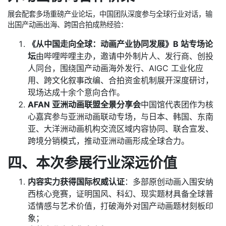
展会配套多场重磅产业论坛，中国团队深度参与全球行业对话，输
出国产动画出海、跨国合拍成熟经验：
《从中国走向全球：动画产业协同发展》B 站专场论
坛
由哔哩哔哩主办，邀请中外制片人、发行商、创投
人同台，围绕国产动画海外发行、AIGC 工业化应
用、跨文化叙事改编、合拍资金机制展开深度研讨，
现场达成十余个意向合作。
AFAN 亚洲动画联盟全景分享会
中国馆代表团作为核
心嘉宾参与亚洲动画联动专场，与日本、韩国、东南
亚、大洋洲动画机构交流区域内容协同、联合宣发、
跨境分销模式，推动亚洲动画形成全球合力。
四、本次参展行业深远价值
内容实力获得国际权威认证
：多部原创动画入围安纳
西核心竞赛，证明国风、科幻、现实题材具备全球普
适情感与艺术价值，打破海外对国产动画题材刻板印
象；