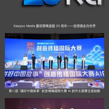
Kalypso Media 慶祝策略遊戲 20 周年——從德國走向世界
第八屆 “講好中國故事” 創意傳播國際大賽 AI 創作主題賽全面啟動