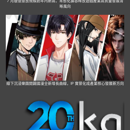
7 月版號發放規模創年內新高，常態化擴容釋放遊戲產業高質量發展清
晰風向
線下沉浸樂園開闢國漫全新增長曲線，IP 實景化成產業核心發展新方向