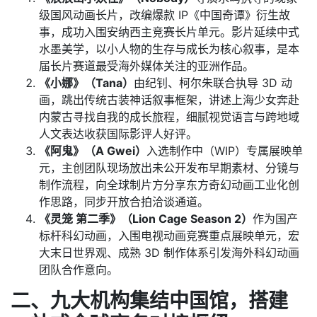
级国风动画长片，改编爆款 IP《中国奇谭》衍生故
事，成功入围安纳西主竞赛长片单元。影片延续中式
水墨美学，以小人物的生存与成长为核心叙事，是本
届长片赛道最受海外媒体关注的亚洲作品。
《小娜》（Tana）
由纪钊、柯尔朱联合执导 3D 动
画，跳出传统古装神话叙事框架，讲述上海少女奔赴
内蒙古寻找自我的成长旅程，细腻视觉语言与跨地域
人文表达收获国际影评人好评。
《阿鬼》（A Gwei）
入选制作中（WIP）专属展映单
元，主创团队现场放出未公开发布早期素材、分镜与
制作流程，向全球制片方分享东方奇幻动画工业化创
作思路，同步开放合拍洽谈通道。
《灵笼 第二季》（Lion Cage Season 2）
作为国产
标杆科幻动画，入围电视动画竞赛重点展映单元，宏
大末日世界观、成熟 3D 制作体系引发海外科幻动画
团队合作意向。
二、九大机构集结中国馆，搭建