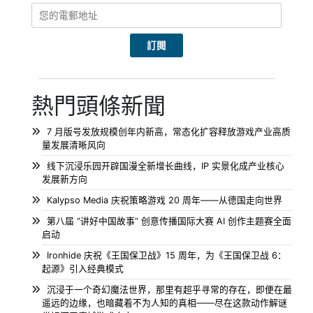
熱門頭條新聞
7 月版号发放规模创年内新高，常态化扩容释放游戏产业高质
量发展清晰风向
线下沉浸乐园开辟国漫全新增长曲线，IP 实景化成产业核心
发展新方向
Kalypso Media 庆祝策略游戏 20 周年——从德国走向世界
第八届 “讲好中国故事” 创意传播国际大赛 AI 创作主题赛全面
启动
Ironhide 庆祝《王国保卫战》15 周年，为《王国保卫战 6：
起源》引入经典模式
沉浸于一个奇幻魔法世界，那里有超乎寻常的存在，即便在最
遥远的边缘，也暗藏着不为人知的真相——尽在这款动作解谜