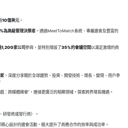
過
10億美元
。
8%為高級管理決策者
。通過MeetToMatch系統、專屬邊會及豐富的
1,200家公司
參與，並特別增設了
35%的會議空間
以滿足激增的商
專家
，深度分享關於全球趨勢、投資、開發技術、增長、變現、用戶參
。
越遊戲：跨媒體峰會”，連接更廣泛的相鄰領域，探索跨界增長機遇。
、研發商或發行商）。
”等精心設計的邊會活動，極大提升了商務合作的效率與成功率。