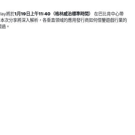
ay將於
1月19日上午11:40（格林威治標準時間）
在巴比肯中心帶
。本次分享將深入解析，各垂直領域的應用發行商如何借鑒遊戲行業的
錯過。