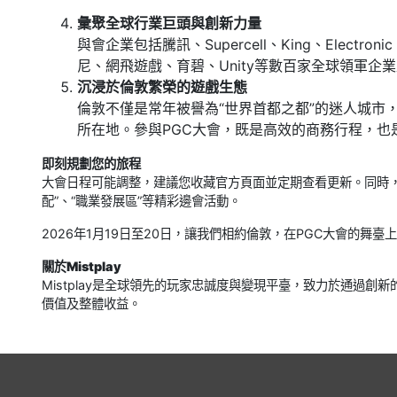
彙聚全球行業巨頭與創新力量
與會企業包括騰訊、Supercell、King、Electroni
尼、網飛遊戲、育碧、Unity等數百家全球領軍
沉浸於倫敦繁榮的遊戲生態
倫敦不僅是常年被譽為“世界首都之都”的迷人城市
所在地。參與PGC大會，既是高效的商務行程，也
即刻規劃您的旅程
大會日程可能調整，建議您收藏官方頁面並定期查看更新。同時，可
配”、“職業發展區”等精彩邊會活動。
2026年1月19日至20日，讓我們相約倫敦，在PGC大會的舞
關於Mistplay
Mistplay是全球領先的玩家忠誠度與變現平臺，致力於通過創
價值及整體收益。