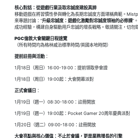
核心對話：從遊戲行業汲取忠誠度建設真諦
移動遊戲在將習慣性參與轉化為長期忠誠度方面堪稱典範。Mistpl
來專題討論：“
升級忠誠度：遊戲化激勵對忠誠度領袖的必修課
”
成功經驗，構建自身驅動用戶忠誠的增長戰略。敬請關注，切勿
PGC倫敦大會關鍵日程速覽
（所有時間均為格林威治標準時間/英國本地時間）
提前註冊與活動
：
1月18日（周日）16:00-19:00：提前領取參會證
1月18日（周日）19:00起：大會開幕派對
正式會議日
：
1月19日（週一）08:30-18:00：註冊開放
1月19日（週一）19:00起：Pocket Gamer 20周年慶典派對
1月20日（週二）09:00-18:00：註冊開放
大會亮點與核心價值：不止於會議，更是業務增長的引擎