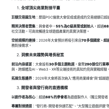
全球頂尖商業對接平臺
巨額交易誕生地
：歷屆PGC倫敦大會促成或達成的交易總額已超
精英決策者雲集
：與會者中，
55%為C級高管或創始人
，超過
6
社交活動，可高效觸達全球遊戲產業的真實決策層。
空前規模的連接
：2026年大會預計將吸引來自
70多個國家、超過
務對接需求。
洞察未來趨勢與增長秘笈
前沿內容盛宴
：大會設有
30多個主題軌道
，彙聚
290餘位行業
與、跨媒體及AI、Web3、XR等尖端技術的真知灼見與實戰經驗
拓展生態邊界
：2026年大會將首次納入“應用商業峰會”與“超
開發者與發行商的直通橋樑
以創作者為核心
：超過
68%的參會者
為遊戲製作人（獨立開發者
專屬對接通道
：“發行商-開發者快速匹配”、“大型獨立遊戲評選