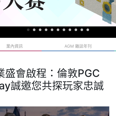
業內資訊
AGM 雜誌年刊
業盛會啟程：倫敦PGC
lay誠邀您共探玩家忠誠