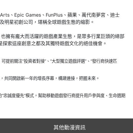
c Arts、Epic Games、FunPlus、蘋果、萬代南夢宮、迪士
企業及明星初創公司，堪稱全球遊戲生態的縮影。
，也擁有龐大而活躍的遊戲產業生態，是眾多行業巨頭的總部
是探索這座創意之都及其獨特遊戲文化的絕佳機會。
提前關注“投資者對接”、“大型獨立遊戲評選”、“發行商快速匹
臺上，共同開啟新一年的增長序幕，構建連接，把握未來。
新的“忠誠度優先”模式，幫助移動遊戲發行商提升用戶參與度、生命週期
其他動漫資訊