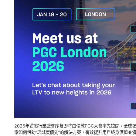
2026年遊戲行業盛會序幕即將由倫敦PGC大會率先拉開。全球領
索如何借助“忠誠度優先”的解決方案，有效提升用戶終身價值並