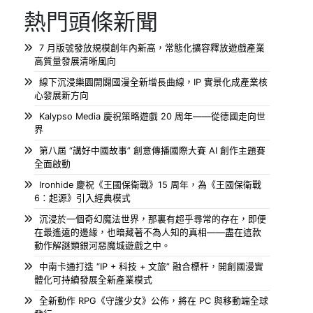
熱門頭條新聞
7 月版號發放規模創年內新高，常態化擴容釋放遊戲產業
高質量發展清晰風向
線下沉浸樂園開闢國漫全新增長曲線，IP 實景化成產業核
心發展新方向
Kalypso Media 慶祝策略遊戲 20 周年——從德國走向世
界
第八屆 “講好中國故事” 創意傳播國際大賽 AI 創作主題賽
全面啟動
Ironhide 慶祝《王國保衛戰》15 周年，為《王國保衛戰
6：起源》引入經典模式
沉浸於一個奇幻魔法世界，那裏有超乎尋常的存在，即便
在最遙遠的邊緣，也暗藏著不為人知的真相——盡在這款
動作解謎類銀河惡魔城遊戲之中。
中南卡通打造 “IP + 科技 + 文旅” 融合標杆，開創國漫實
體化可持續發展全新產業模式
全新動作 RPG《守護少女》公佈，將在 PC 與移動端全球