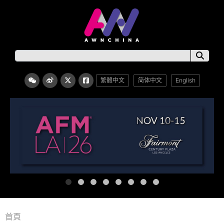
繁體中文
简体中文
English
首頁