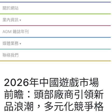
關於網站
業內資訊
AGM 雜誌年刊
媒體業務
聯絡我們
2026年中國遊戲市場
前瞻：頭部廠商引領新
品浪潮，多元化競爭格