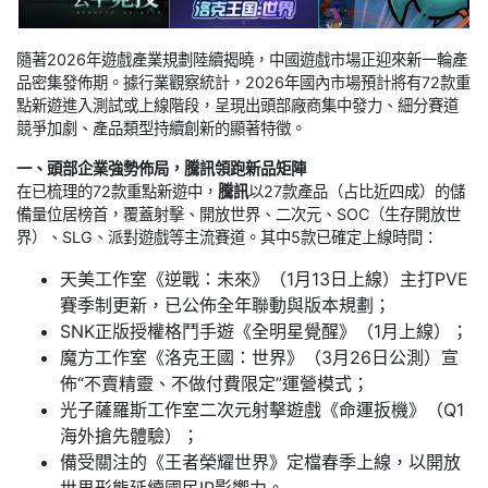
隨著2026年遊戲產業規劃陸續揭曉，中國遊戲市場正迎來新一輪產
品密集發佈期。據行業觀察統計，2026年國內市場預計將有72款重
點新遊進入測試或上線階段，呈現出頭部廠商集中發力、細分賽道
競爭加劇、產品類型持續創新的顯著特徵。
一、頭部企業強勢佈局，騰訊領跑新品矩陣
在已梳理的72款重點新遊中，
騰訊
以27款產品（占比近四成）的儲
備量位居榜首，覆蓋射擊、開放世界、二次元、SOC（生存開放世
界）、SLG、派對遊戲等主流賽道。其中5款已確定上線時間：
天美工作室《逆戰：未來》（1月13日上線）主打PVE
賽季制更新，已公佈全年聯動與版本規劃；
SNK正版授權格鬥手遊《全明星覺醒》（1月上線）；
魔方工作室《洛克王國：世界》（3月26日公測）宣
佈“不賣精靈、不做付費限定”運營模式；
光子薩羅斯工作室二次元射擊遊戲《命運扳機》（Q1
海外搶先體驗）；
備受關注的《王者榮耀世界》定檔春季上線，以開放
世界形態延續國民IP影響力。