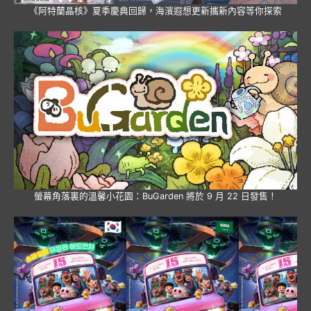
《阿特蘭晶核》夏季慶典回歸，海濱遐想更新攜新內容等你探索
螢幕角落裏的溫馨小花園：BuGarden 將於 9 月 22 日發售！