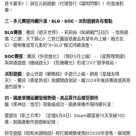
逐卡蕾多》）與位元組跳動（代理發行《鐳明閃擊》）的直接對
壘。
三、多元賽道持續升溫，SLG、SOC、派對遊戲各有看點
SLG賽道
：騰訊《遮天世界》、莉莉絲《帕萌戰鬥日記》、愷英網
路《三國：天下歸心》三款已獲版號產品有望年內上線，融合玄
幻、寵物養成等元素的“X+SLG”模式持續演進。
SOC賽道
：騰訊《失控進化》（預計5月上線）、《星際理想國》
與英雄遊戲《機械啟元》《危機曙光》形成“2V2”競爭格局。
派對遊戲
：金山世遊《鵝鴨殺》手遊已上線，網易《星繪友晴
天》、騰訊《奧星熱浪》陸續開啟測試，繼2024年後該賽道或再現
激烈競爭。
四、國產單機延續發展勢頭，高品質作品備受期待
繼《黑神話：悟空》現象級成功，國產單機市場持續升溫：
靈遊坊《影之刃零》（定檔9月9日）Steam願望單15天突破100
萬，創國產動作遊戲新紀錄；
鈴空遊戲《昭和米國物語》經打磨調整後預計2026年發售，展現開