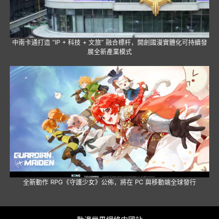
中南卡通打造 “IP + 科技 + 文旅” 融合標杆，開創國漫實體化可持續發
展全新產業模式
全新動作 RPG《守護少女》公佈，將在 PC 與移動端全球發行