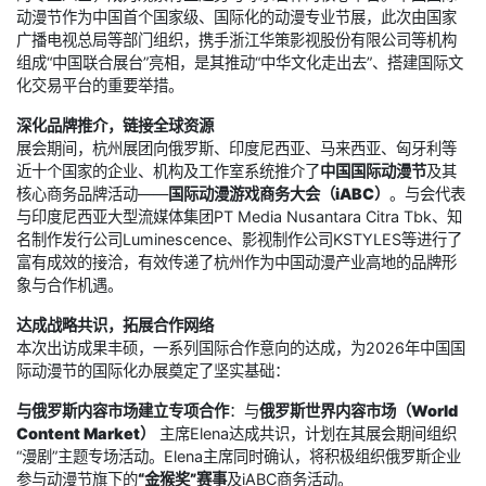
动漫节作为中国首个国家级、国际化的动漫专业节展，此次由国家
广播电视总局等部门组织，携手浙江华策影视股份有限公司等机构
组成“中国联合展台”亮相，是其推动“中华文化走出去”、搭建国际文
化交易平台的重要举措。
深化品牌推介，链接全球资源
展会期间，杭州展团向俄罗斯、印度尼西亚、马来西亚、匈牙利等
近十个国家的企业、机构及工作室系统推介了
中国国际动漫节
及其
核心商务品牌活动——
国际动漫游戏商务大会（iABC）
。与会代表
与印度尼西亚大型流媒体集团PT Media Nusantara Citra Tbk、知
名制作发行公司Luminescence、影视制作公司KSTYLES等进行了
富有成效的接洽，有效传递了杭州作为中国动漫产业高地的品牌形
象与合作机遇。
达成战略共识，拓展合作网络
本次出访成果丰硕，一系列国际合作意向的达成，为2026年中国国
际动漫节的国际化办展奠定了坚实基础：
与俄罗斯内容市场建立专项合作
：与
俄罗斯世界内容市场（World
Content Market）
主席Elena达成共识，计划在其展会期间组织
“漫剧”主题专场活动。Elena主席同时确认，将积极组织俄罗斯企业
参与动漫节旗下的
“金猴奖”赛事
及iABC商务活动。