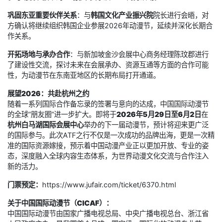
巩固东亚重要伙伴关系
：与
韩国文化产业振兴院
院长进行会晤，对
方确认将继续组织韩国企业参展2026年动漫节，延续并深化长期合
作关系。
开拓场地与承办合作
：与新加坡金沙会展中心商务经理陈玟郡进行
了建设性交流，探讨未来在会展承办、资源互通等方面的合作可能
性，为动漫节在东南亚地区的长期布局打开通道。
展望2026：共赴杭州之约
随着一系列国际合作备忘录的签署与意向的达成，中国国际动漫节
的全球“朋友圈”进一步扩大。即将于
2026年5月29日至6月2日
在
杭州白马湖国际会展中心
举办的下一届动漫节，预计将迎来更广泛
的国际参与。此次ATF之行不仅是一次成功的品牌出海，更是一次精
准的国际资源嫁接，预示着中国动漫产业正以更加开放、专业的姿
态，深度融入全球内容生态体系，为世界动漫文化交流与合作注入
新的活力。
门票预定：
https://www.jufair.com/ticket/6370.html
关于中国国际动漫节（CICAF）：
中国国际动漫节由国家广播电视总局、中央广播电视总台、浙江省