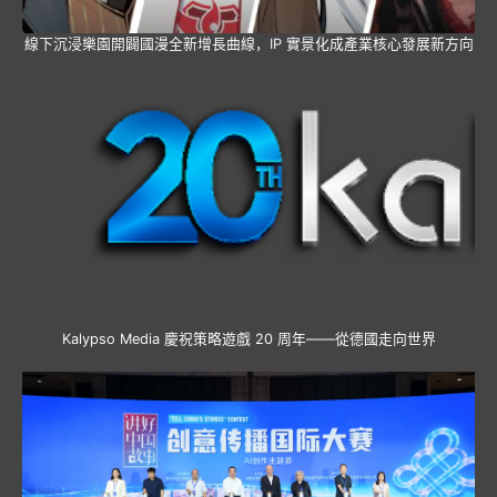
線下沉浸樂園開闢國漫全新增長曲線，IP 實景化成產業核心發展新方向
Kalypso Media 慶祝策略遊戲 20 周年——從德國走向世界