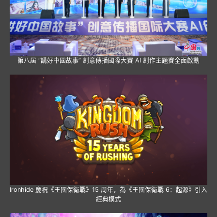
第八屆 “講好中國故事” 創意傳播國際大賽 AI 創作主題賽全面啟動
Ironhide 慶祝《王國保衛戰》15 周年，為《王國保衛戰 6：起源》引入
經典模式