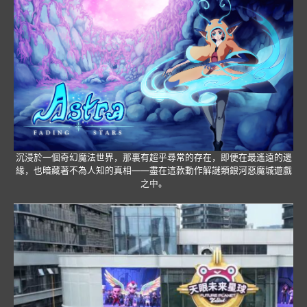
沉浸於一個奇幻魔法世界，那裏有超乎尋常的存在，即便在最遙遠的邊
緣，也暗藏著不為人知的真相——盡在這款動作解謎類銀河惡魔城遊戲
之中。