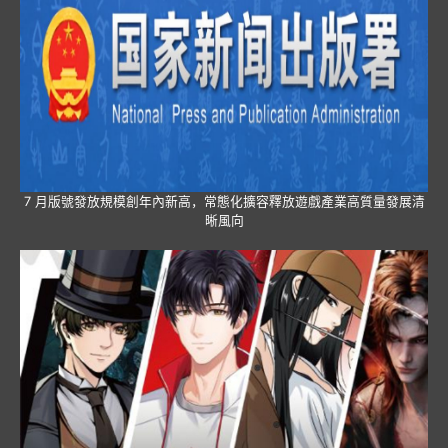
7 月版號發放規模創年內新高，常態化擴容釋放遊戲產業高質量發展清
晰風向