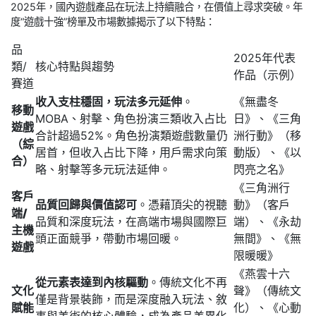
2025年，國內遊戲產品在玩法上持續融合，在價值上尋求突破。年
度“遊戲十強”榜單及市場數據揭示了以下特點：
品
2025年代表
類/
核心特點與趨勢
作品（示例）
賽道
收入支柱穩固，玩法多元延伸
。
《無盡冬
移動
MOBA、射擊、角色扮演三類收入占比
日》、《三角
遊戲
合計超過52%。角色扮演類遊戲數量仍
洲行動》（移
（綜
居首，但收入占比下降，用戶需求向策
動版）、《以
合）
略、射擊等多元玩法延伸。
閃亮之名》
《三角洲行
客戶
品質回歸與價值認可
。憑藉頂尖的視聽
動》（客戶
端/
品質和深度玩法，在高端市場與國際巨
端）、《永劫
主機
頭正面競爭，帶動市場回暖。
無間》、《無
遊戲
限暖暖》
《燕雲十六
從元素表達到內核驅動
。傳統文化不再
文化
聲》（傳統文
僅是背景裝飾，而是深度融入玩法、敘
賦能
化）、《心動
事與美術的核心體驗，成為產品差異化