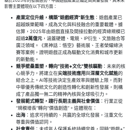
基於2025年的發展態勢，中國遊戲產業正錨定高質量發展，其未來
影響主要體現在以下四方面：
產業定位升維，構築“遊戲經濟”新生態
：遊戲產業已
超越娛樂範疇，成為文化與科技融合的重要載體。據
估算，2025年由遊戲直接及間接拉動的經濟總規模已
超過
2萬億元
，涵蓋硬體、電競、IP衍生、文旅融合等
廣泛領域。《黑神話：悟空》藝術展、王者榮耀總決
賽等案例，證明遊戲正成為驅動文化消費和城市更新
的新動能。
競爭壁壘重塑，轉向“技術+文化”雙核驅動
：未來的核
心競爭力，將建立在
尖端技術應用
與
深層文化賦能
的
結合之上。AI等技術決定生產效率與體驗上限，而對
中華優秀傳統文化的創造性轉化和創新性發展，則構
成了產品獨一無二的精神內核與全球吸引力。
發展範式轉型，踐行長期主義與社會價值
：行業正從
“規模增長”轉向“價值創造”。這體現在：
出海
：追求可持續的、共贏的全球化發展，注重文化
尊重與價值認同。
社會責任
：未成年人保護系統持續完善，同時“遊戲+”