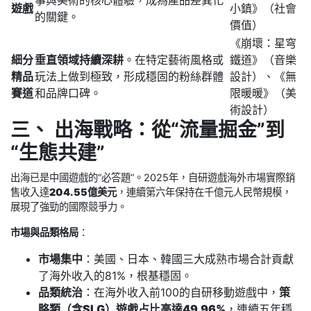
遊戲
小鎮》（社會
的關鍵。
價值）
《崩壞：星穹
細分
垂直領域持續深耕
。在特定藝術風格或
鐵道》（音樂
精品
玩法上做到極致，形成穩固的粉絲群體
設計）、《無
賽道
和品牌口碑。
限暖暖》（美
術設計）
三、 出海戰略：從“流量掘金”到
“生態共建”
出海已是中國遊戲的“必答題”。2025年，自研遊戲海外市場實際銷
售收入達
204.55億美元
，連續第六年保持在千億元人民幣規模，
展現了強勁的國際競爭力。
市場與品類格局
：
市場集中
：美國、日本、韓國三大成熟市場合計貢獻
了海外收入的81%，根基穩固。
品類統治
：在海外收入前100的自研移動遊戲中，
策
略類（含SLG）遊戲占比高達49.96%
，連續五年穩