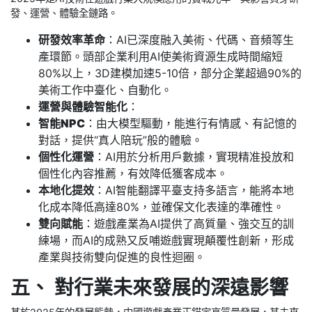
發、運營、體驗全鏈路。
研發效率革命
：AI已深度融入美術、代碼、音頻等生
產環節。頭部企業利用AI使美術資源生成時間縮短
80%以上，3D建模加速5-10倍，部分企業超過90%的
美術工作中臺化、自動化。
運營與體驗智能化
：
智能NPC
：由大模型驅動，能進行有情感、有記憶的
對話，提供“真人陪玩”般的體驗。
個性化運營
：AI用於分析用戶數據，實現精准投放和
個性化內容推薦，有效降低獲客成本。
本地化提效
：AI智能翻譯平臺支持多語言，能將本地
化成本降低高達80%，並確保文化表達的準確性。
雙向賦能
：遊戲產業為AI提供了高質量、強交互的訓
練場，而AI的成熟又反哺遊戲實現顛覆性創新，形成
產業與技術雙向促進的良性迴圈。
五、 對行業未來發展的深遠影響