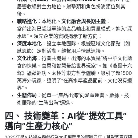
居營收絕對主力地位。射擊類和角色扮演類位列其
後。
戰略進化：本地化、文化融合與長期主義
：
當前出海已超越單純的產品輸出和買量模式，進入“深
水區”。領先企業的實踐揭示了新方向：
深度本地化
：設立本地團隊，根據區域文化節點（如
感恩節）定制活動，維繫用戶情感連接。
文化出海
：行業共識是，出海的本質是“將中華文化蘊
含的快樂、善意和智慧帶給世界玩家”。如《燕雲十六
聲》憑藉輕功、太極等東方哲學體驗，吸引了超1500
萬海外玩家，證明了“在高水準產品面前，文化沒有邊
界”。
生態佈局
：從單一“產品出海”向涵蓋運營、數據、技
術服務的“生態出海”邁進。
四、 技術變革：AI從“提效工具”
邁向“生產力核心”
2025年是AI技術在遊戲行業大規模應用的實戰元年，其影響貫穿研