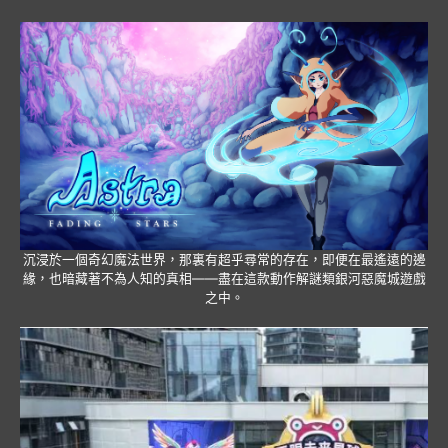
沉浸於一個奇幻魔法世界，那裏有超乎尋常的存在，即便在最遙遠的邊
緣，也暗藏著不為人知的真相——盡在這款動作解謎類銀河惡魔城遊戲
之中。