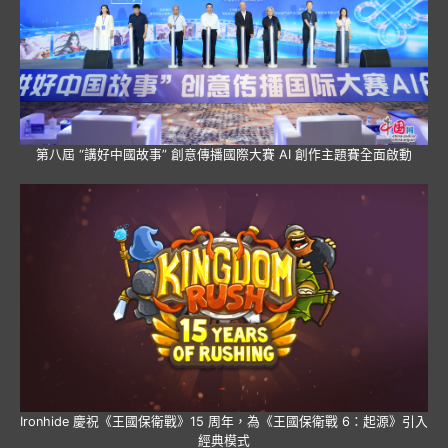
第八屆 “講好中國故事” 創意傳播國際大賽 AI 創作主題賽全面啟動
Ironhide 慶祝《王國保衛戰》15 周年，為《王國保衛戰 6：起源》引入
經典模式