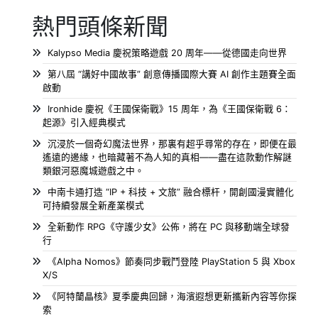
熱門頭條新聞
Kalypso Media 慶祝策略遊戲 20 周年——從德國走向世界
第八屆 “講好中國故事” 創意傳播國際大賽 AI 創作主題賽全面
啟動
Ironhide 慶祝《王國保衛戰》15 周年，為《王國保衛戰 6：
起源》引入經典模式
沉浸於一個奇幻魔法世界，那裏有超乎尋常的存在，即便在最
遙遠的邊緣，也暗藏著不為人知的真相——盡在這款動作解謎
類銀河惡魔城遊戲之中。
中南卡通打造 “IP + 科技 + 文旅” 融合標杆，開創國漫實體化
可持續發展全新產業模式
全新動作 RPG《守護少女》公佈，將在 PC 與移動端全球發
行
《Alpha Nomos》節奏同步戰鬥登陸 PlayStation 5 與 Xbox
X/S
《阿特蘭晶核》夏季慶典回歸，海濱遐想更新攜新內容等你探
索