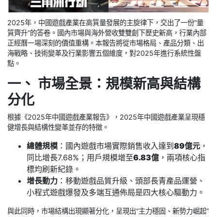
2025年，中國遊戲產業在高質量發展的主旋律下，交出了一份“量
質齊升”的答卷。國內市場與海外營收雙雙創下歷史新高，行業內部
正經曆一場深刻的價值重構。本報告將從市場格局、產品分類、出
海戰略、技術變革及行業影響五個維度，對2025年進行系統性盤
點。
一、 市場全景：規模新高與結構
分化
根據《2025年中國遊戲產業報告》，2025年中國遊戲產業呈現穩
健增長與結構性變革並存的特徵。
總體規模
：國內遊戲市場實際銷售收入達到
89億元
，
同比增長7.68%；用戶規模增至
6.83億
，兩項核心指
標均刷新紀錄。
增長動力
：移動遊戲品質升級、頭部長青產品運營、
小程式遊戲爆發及多端互通佈局是四大核心驅動力。
與此同時，市場結構出現顯著分化，呈現出“主力穩固、新勢力崛起”