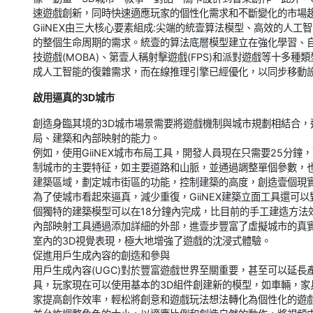
速遊戲創新，同時快速適應玩家的個性化需求和不斷變化的市場
GiiNEX由三大核心要素組成:尖端的統壹算法模型、高效的人
的整個生命周期的需求。統壹的算法底層模型建立在強化學習、自
技遊戲(MOBA)、第壹人稱射擊遊戲(FPS)和派對遊戲等十
成人工智能的復雜需求，而在線推理引擎已經優化，以同步移動
啟用逼真的3D城市
創造身臨其境的3D城市場景需要將遊戲機制與城市規劃相結合，這
局、建築和內部映射的能力。
例如，使用GiiNEX城市布局工具，開發人員現在只需要25分
制城市的主要特征，如主要道路和山脈，並通過調整單個參數，
建築區域，劃定城市街區的功能，控制建築的高度，創造壹個現
為了使城市看起來逼真，減少重復，GiiNEX建築立面工具還
個獨特的建築模型可以在18分鐘內完成，比目前的手工建造方法
內部映射工具通過添加詳細的外部，進壹步豐富了虛擬城市的真
室內的3D視覺表現，極大地增強了遊戲的沈浸式體驗。
促進用戶生成內容的創造和參與
用戶生成內容(UGC)對於豐富遊戲世界至關重要，甚至可以延長產
具，玩家現在可以使用基本的3D組件創建新的模型，如車輛，家
家提高創作效率，輕松將創意和遊戲玩法想法轉化為個性化的遊戲關