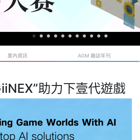
業內資訊
AGM 雜誌年刊
iiNEX”助力下壹代遊戲