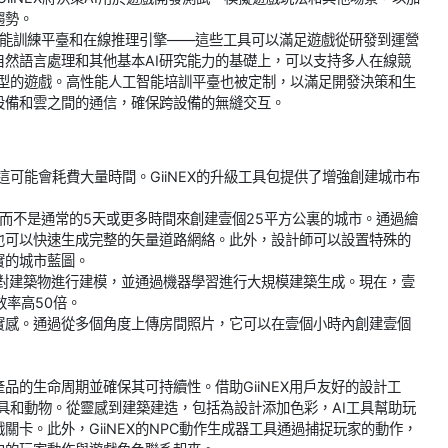
趨勢。
工智能訓練平臺和在線推理引擎——這些工具可以滿足遊戲從研發到運營
然語言處理和其他基本AI研究能力的基礎上，可以支持多人在線競
多種類型的遊戲。高性能人工智能培訓平臺也被定制，以滿足開發決策和生
設備和雲之間的通信，確保跨設備的無縫交互。
可能會耗費大量時間。GiiNEX的升級工具包提供了增強創建城市布
鐘，而不是通常的5天或更多時間來創建壹個25平方公裏的城市。通過繪
也可以快速生成完整的矢量道路網絡。此外，設計師可以設置特殊的
實的城市藍圖。
可以對建築物進行建模，並通過機器學習進行大規模建築生成。現在，壹
效率高50倍。
實感。通過從多個角度上傳房間照片，它可以在壹個小時內創建壹個
品的生命周期並確保其可持續性。借助GiiNEX用戶友好的設計工
具和動物。從靈感到建築建造，包括為設計添加色彩，AI工具幫助玩
卡。此外，GiiNEX的NPC動作生成器工具通過捕捉玩家的動作，