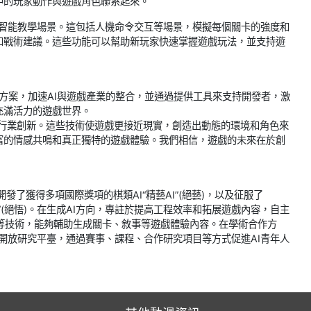
中的玩家動作與遊戲角色聯系起來。
提供智能教學場景。這包括人機命令交互等場景，模擬每個關卡的強度和
和戰術建議。這些功能可以幫助新玩家快速掌握遊戲玩法，並支持遊
解決方案，加速AI與遊戲產業的整合，並通過提供工具來支持開發者，激
充滿活力的遊戲世界。
推動行業創新。這些技術使遊戲更接近現實，創造出動態的環境和角色來
富的情感共鳴和真正獨特的遊戲體驗。我們相信，遊戲的未來在於創
隊開發了獲得多項國際獎項的棋類AI“精藝AI”(絕藝)，以及征服了
空AI”(絕悟)。在生成AI方向，專註於提高工程效率和拓展遊戲內容，自主
交互等技術，能夠輔助生成關卡、敘事等遊戲體驗內容。在學術合作方
AI開放研究平臺，通過賽事、課程、合作研究項目等方式促進AI青年人