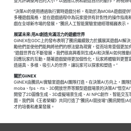
並允許調整角色的大小，以適應比例和創造自然的動作，將視頻
“決策AI的使用通過執行實時遊戲分析，有助於為MOBA遊戲
多種遊戲風格，並在遊戲過程中為玩家提供有針對性的操作指南
戲在全球新市場的發展，”騰訊人工智能實驗室總經理楊巍表示。
展望未來:用AI創造充滿活力的遊戲世界
GiiNEX在GDC上的發布表明了騰訊繼續致力於擴展其遊戲AI
勵他們並使他們能夠將他們的想法變為現實，從而培育壹個更加
“遊戲世界在不斷發展，我們很高興看到生成AI和決策AI如何
回應玩家的互動。隨著遊戲變得更加個性化，玩家將體驗到更豐
造逼真、多樣、吸引人的世界，讓玩家可以探索和塑造。”
關於GiiNEX
GiiNEX由騰訊AI實驗室遊戲AI團隊打造。在決策AI方向上，團
moba、fps、rts、3D開放世界等類型遊戲場景的決策AI“悟
開發了2D圖像生成、3D虛擬場景生成、AI NPC創作、智能
面，我們與《王者榮耀》共同打造了“騰訊AI競技場”(騰訊開悟)
才的培養和產業發展。