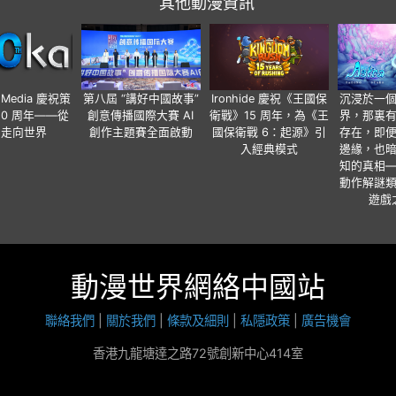
其他動漫資訊
o Media 慶祝策
第八屆 “講好中國故事”
Ironhide 慶祝《王國保
沉浸於一
20 周年——從
創意傳播國際大賽 AI
衛戰》15 周年，為《王
界，那裏
國走向世界
創作主題賽全面啟動
國保衛戰 6：起源》引
存在，即
入經典模式
邊緣，也
知的真相
動作解謎
遊戲
動漫世界網絡中國站
聯絡我們
|
關於我們
|
條款及細則
|
私隱政策
|
廣告機會
香港九龍塘達之路72號創新中心414室