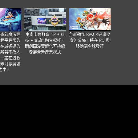
個奇幻魔法世
中南卡通打造 “IP + 科
全新動作 RPG《守護少
有超乎尋常的
技 + 文旅” 融合標杆，
女》公佈，將在 PC 與
便在最遙遠的
開創國漫實體化可持續
移動端全球發行
暗藏著不為人
發展全新產業模式
——盡在這款
類銀河惡魔城
之中。