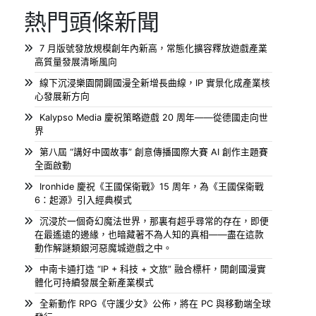
熱門頭條新聞
7 月版號發放規模創年內新高，常態化擴容釋放遊戲產業
高質量發展清晰風向
線下沉浸樂園開闢國漫全新增長曲線，IP 實景化成產業核
心發展新方向
Kalypso Media 慶祝策略遊戲 20 周年——從德國走向世
界
第八屆 “講好中國故事” 創意傳播國際大賽 AI 創作主題賽
全面啟動
Ironhide 慶祝《王國保衛戰》15 周年，為《王國保衛戰
6：起源》引入經典模式
沉浸於一個奇幻魔法世界，那裏有超乎尋常的存在，即便
在最遙遠的邊緣，也暗藏著不為人知的真相——盡在這款
動作解謎類銀河惡魔城遊戲之中。
中南卡通打造 “IP + 科技 + 文旅” 融合標杆，開創國漫實
體化可持續發展全新產業模式
全新動作 RPG《守護少女》公佈，將在 PC 與移動端全球