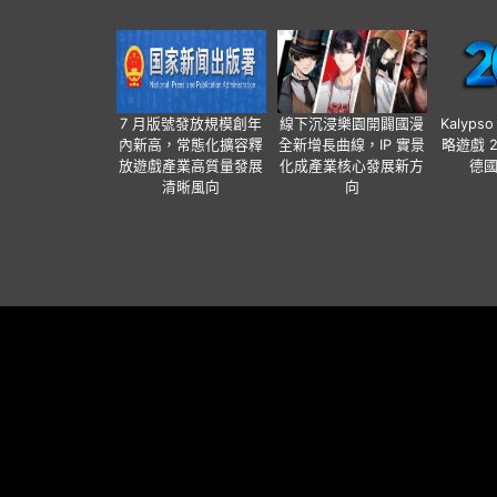
7 月版號發放規模創年
線下沉浸樂園開闢國漫
Kalyps
內新高，常態化擴容釋
全新增長曲線，IP 實景
略遊戲 
放遊戲產業高質量發展
化成產業核心發展新方
德
清晰風向
向