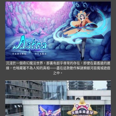
沉浸於一個奇幻魔法世界，那裏有超乎尋常的存在，即便在最遙遠的邊
緣，也暗藏著不為人知的真相——盡在這款動作解謎類銀河惡魔城遊戲
之中。