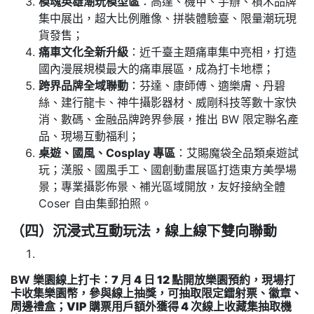
模魂英雄潮玩模型區
：高達、機甲、手辦、積木品牌
集中展出，超大比例雕像、拼裝體驗臺、限量潮玩現
貨發售；
痛車文化全新升級
：近千臺主題痛車集中亮相，打造
國內漫展規模最大的痛車展區，成為打卡地標；
跨界品牌全域聯動
：芬達、康師傅、適樂膚、丹碧
絲、建行龍卡、神牛攝影器材、威剛科技等數十家快
消、數碼、金融品牌跨界參展，推出 BW 限定聯名產
品、現場互動福利；
桌遊、國風、Cosplay 專區
：艾賜魔袋全品類桌遊試
玩；漢服、國風手工、國創動畫展區打造東方美學場
景；專業攝影佈景、補光區域開放，友好接納全體
Coser 自由集郵拍照。
（四）沉浸式互動玩法，線上線下雙向聯動
BW 樂園線上打卡
：7 月 4 日 12 點開放樂園預約，現場打
卡收集樂園幣，參與線上抽獎，可抽取限定鐳射票、徽章、
周邊禮盒；VIP 購票用戶額外獲得 4 次線上收藏集抽取機