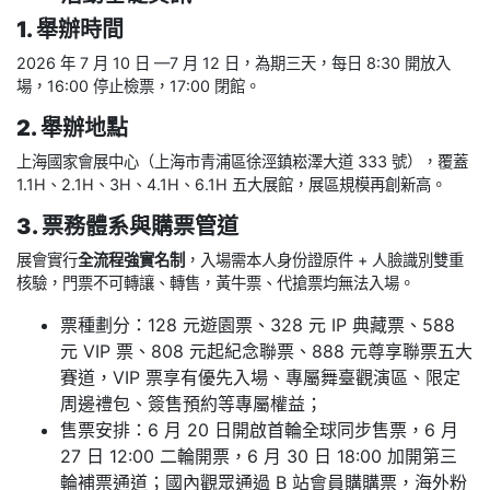
1. 舉辦時間
2026 年 7 月 10 日 —7 月 12 日，為期三天，每日 8:30 開放入
場，16:00 停止檢票，17:00 閉館。
2. 舉辦地點
上海國家會展中心（上海市青浦區徐涇鎮崧澤大道 333 號），覆蓋
1.1H、2.1H、3H、4.1H、6.1H 五大展館，展區規模再創新高。
3. 票務體系與購票管道
展會實行
全流程強實名制
，入場需本人身份證原件 + 人臉識別雙重
核驗，門票不可轉讓、轉售，黃牛票、代搶票均無法入場。
票種劃分：128 元遊園票、328 元 IP 典藏票、588
元 VIP 票、808 元起紀念聯票、888 元尊享聯票五大
賽道，VIP 票享有優先入場、專屬舞臺觀演區、限定
周邊禮包、簽售預約等專屬權益；
售票安排：6 月 20 日開啟首輪全球同步售票，6 月
27 日 12:00 二輪開票，6 月 30 日 18:00 加開第三
輪補票通道；國內觀眾通過 B 站會員購購票，海外粉