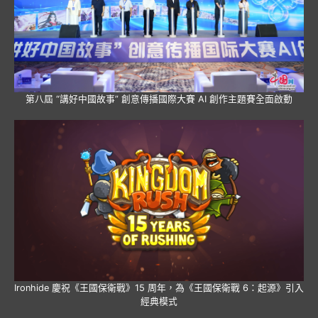
第八屆 “講好中國故事” 創意傳播國際大賽 AI 創作主題賽全面啟動
Ironhide 慶祝《王國保衛戰》15 周年，為《王國保衛戰 6：起源》引入
經典模式