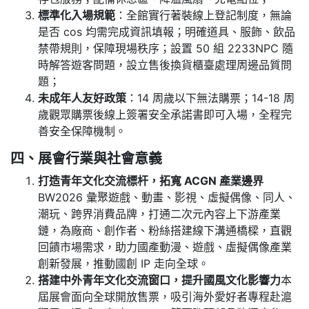
標準化入場規範
：全館實行著裝線上登記制度，無論
是否 cos 均需完成資訊填報；明確道具、服飾、飲品
禁帶規則，保障現場秩序；設置 50 組 2233NPC 隨
時解答遊客問題，設立售後換貨櫃臺處理周邊品質問
題；
未成年人友好政策
：14 周歲以下無法購票；14-18 周
歲觀眾購票後線上簽署安全承諾書即可入場，全程完
善安全保障機制。
四、展會行業與社會意義
打造青年文化交流標杆，拓寬 ACGN 產業邊界
BW2026 彙聚遊戲、動畫、影視、虛擬偶像、同人、
潮玩、跨界消費品牌，打通二次元內容上下游產業
鏈，為廠商、創作者、粉絲搭建線下溝通橋樑，直觀
回饋市場需求，助力國產動漫、遊戲、虛擬偶像產業
創新發展，推動國創 IP 走向全球。
搭建中外青年文化交流窗口，提升國風文化影響力
本
屆展會面向全球開放售票，吸引海外愛好者專程赴滬