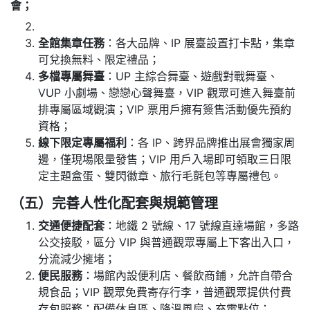
會；
全館集章任務
：各大品牌、IP 展臺設置打卡點，集章
可兌換無料、限定禮品；
多檔專屬舞臺
：UP 主綜合舞臺、遊戲對戰舞臺、
VUP 小劇場、戀戀心聲舞臺，VIP 觀眾可進入舞臺前
排專屬區域觀演；VIP 票用戶擁有簽售活動優先預約
資格；
線下限定專屬福利
：各 IP、跨界品牌推出展會獨家周
邊，僅現場限量發售；VIP 用戶入場即可領取三日限
定主題盒蛋、雙閃徽章、旅行毛氈包等專屬禮包。
（五）完善人性化配套與規範管理
交通便捷配套
：地鐵 2 號線、17 號線直達場館，多路
公交接駁，區分 VIP 與普通觀眾專屬上下客出入口，
分流減少擁堵；
便民服務
：場館內設便利店、餐飲商鋪，允許自帶合
規食品；VIP 觀眾免費寄存行李，普通觀眾提供付費
存包服務；配備休息區、降溫風扇、充電點位；