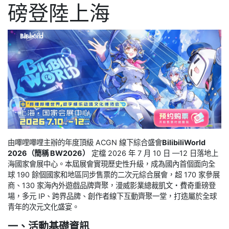
磅登陸上海
由嗶哩嗶哩主辦的年度頂級 ACGN 線下綜合盛會
BilibiliWorld
2026（簡稱 BW2026）
定檔 2026 年 7 月 10 日 —12 日落地上
海國家會展中心。本屆展會實現歷史性升級，成為國內首個面向全
球 190 餘個國家和地區同步售票的二次元綜合展會，超 170 家參展
商、130 家海內外遊戲品牌齊聚，漫威影業總裁凱文・費奇重磅登
場，多元 IP、跨界品牌、創作者線下互動齊聚一堂，打造屬於全球
青年的次元文化盛宴。
一、活動基礎資訊