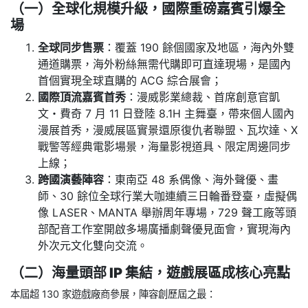
（一）全球化規模升級，國際重磅嘉賓引爆全
場
全球同步售票
：覆蓋 190 餘個國家及地區，海內外雙
通道購票，海外粉絲無需代購即可直達現場，是國內
首個實現全球直購的 ACG 綜合展會；
國際頂流嘉賓首秀
：漫威影業總裁、首席創意官凱
文・費奇 7 月 11 日登陸 8.1H 主舞臺，帶來個人國內
漫展首秀，漫威展區實景還原復仇者聯盟、瓦坎達、X
戰警等經典電影場景，海量影視道具、限定周邊同步
上線；
跨國演藝陣容
：東南亞 48 系偶像、海外聲優、畫
師、30 餘位全球行業大咖連續三日輪番登臺，虛擬偶
像 LASER、MANTA 舉辦周年專場，729 聲工廠等頭
部配音工作室開啟多場廣播劇聲優見面會，實現海內
外次元文化雙向交流。
（二）海量頭部 IP 集結，遊戲展區成核心亮點
本屆超 130 家遊戲廠商參展，陣容創歷屆之最：