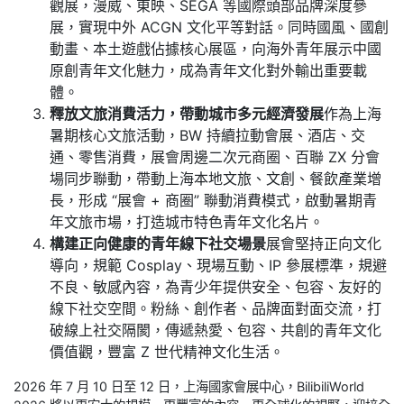
觀展，漫威、東映、SEGA 等國際頭部品牌深度參
展，實現中外 ACGN 文化平等對話。同時國風、國創
動畫、本土遊戲佔據核心展區，向海外青年展示中國
原創青年文化魅力，成為青年文化對外輸出重要載
體。
釋放文旅消費活力，帶動城市多元經濟發展
作為上海
暑期核心文旅活動，BW 持續拉動會展、酒店、交
通、零售消費，展會周邊二次元商圈、百聯 ZX 分會
場同步聯動，帶動上海本地文旅、文創、餐飲產業增
長，形成 “展會 + 商圈” 聯動消費模式，啟動暑期青
年文旅市場，打造城市特色青年文化名片。
構建正向健康的青年線下社交場景
展會堅持正向文化
導向，規範 Cosplay、現場互動、IP 參展標準，規避
不良、敏感內容，為青少年提供安全、包容、友好的
線下社交空間。粉絲、創作者、品牌面對面交流，打
破線上社交隔閡，傳遞熱愛、包容、共創的青年文化
價值觀，豐富 Z 世代精神文化生活。
2026 年 7 月 10 日至 12 日，上海國家會展中心，BilibiliWorld