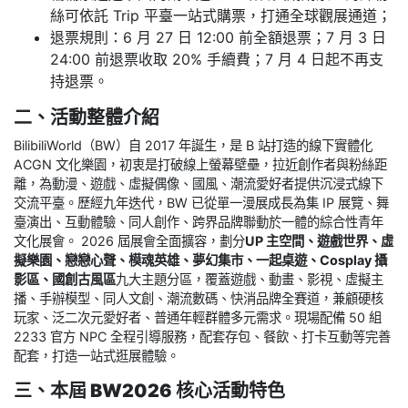
絲可依託 Trip 平臺一站式購票，打通全球觀展通道；
退票規則：6 月 27 日 12:00 前全額退票；7 月 3 日
24:00 前退票收取 20% 手續費；7 月 4 日起不再支
持退票。
二、活動整體介紹
BilibiliWorld（BW）自 2017 年誕生，是 B 站打造的線下實體化
ACGN 文化樂園，初衷是打破線上螢幕壁壘，拉近創作者與粉絲距
離，為動漫、遊戲、虛擬偶像、國風、潮流愛好者提供沉浸式線下
交流平臺。歷經九年迭代，BW 已從單一漫展成長為集 IP 展覽、舞
臺演出、互動體驗、同人創作、跨界品牌聯動於一體的綜合性青年
文化展會。 2026 屆展會全面擴容，劃分
UP 主空間、遊戲世界、虛
擬樂園、戀戀心聲、模魂英雄、夢幻集市、一起桌遊、Cosplay 攝
影區、國創古風區
九大主題分區，覆蓋遊戲、動畫、影視、虛擬主
播、手辦模型、同人文創、潮流數碼、快消品牌全賽道，兼顧硬核
玩家、泛二次元愛好者、普通年輕群體多元需求。現場配備 50 組
2233 官方 NPC 全程引導服務，配套存包、餐飲、打卡互動等完善
配套，打造一站式逛展體驗。
三、本屆 BW2026 核心活動特色