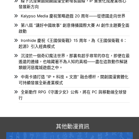
線下沉浸樂園開闢國漫全新增長曲線，IP 實景化成產業核心
發展新方向
Kalypso Media 慶祝策略遊戲 20 周年——從德國走向世界
第八屆 “講好中國故事” 創意傳播國際大賽 AI 創作主題賽全面
啟動
Ironhide 慶祝《王國保衛戰》15 周年，為《王國保衛戰 6：
起源》引入經典模式
沉浸於一個奇幻魔法世界，那裏有超乎尋常的存在，即便在最
遙遠的邊緣，也暗藏著不為人知的真相——盡在這款動作解謎
類銀河惡魔城遊戲之中。
中南卡通打造 “IP + 科技 + 文旅” 融合標杆，開創國漫實體化
可持續發展全新產業模式
全新動作 RPG《守護少女》公佈，將在 PC 與移動端全球發
行
其他動漫資訊