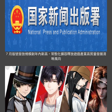
7 月版號發放規模創年內新高，常態化擴容釋放遊戲產業高質量發展清
晰風向