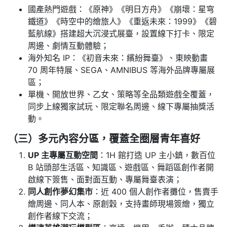
國產熱門遊戲：《原神》《明日方舟》《崩壞：星穹
鐵道》《時空中的繪旅人》《重返未來：1999》《碧
藍航線》搭建超大沉浸式展臺，設置線下打卡、限定
周邊、劇情互動體驗；
海外知名 IP：《初音未來：繽紛舞臺》、東映動畫
70 周年特展、SEGA、AMNIBUS 等海外品牌專屬展
區；
單機、開放世界、乙女、策略等全品類遊戲全覆蓋，
同步上線獨家試玩、限定聯名周邊、線下專屬抽獎活
動。
（三）多元內容分區，覆蓋全圈層青年喜好
UP 主專屬互動空間
：1H 館打造 UP 主小鎮，數百位
B 站頭部生活區、知識區、遊戲區、舞蹈區創作者開
啟線下簽售、面對面互動、專屬舞臺表演；
同人創作夢幻集市
：近 400 個人創作者攤位，售賣手
繪周邊、同人本、原創穀，支持畫師現場簽繪，獨立
創作者線下交流；