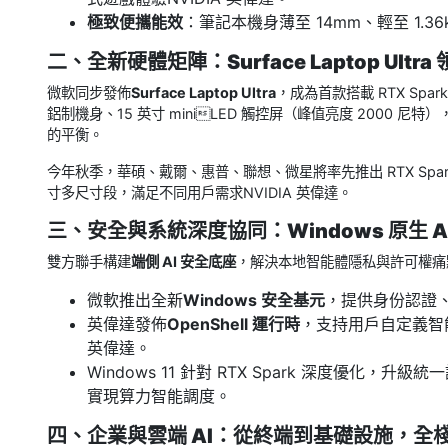
極致便攜能效
：筆記本機身薄至 14mm、輕至 1.3
二、全新硬體矩陣：Surface Laptop Ult
微軟同步發佈
Surface Laptop Ultra
，成為首款搭載 RTX Sp
鋁制機身、15 英寸 miniLED 觸控屏（峰值亮度 2000
的平衡。
今年秋季，華碩、戴爾、惠普、聯想、微星將率先推出 RTX Spa
寸多尺寸段，滿足不同用戶需求NVIDIA 英偉達。
三、安全與系統深度協同：Windows 原生 A
雙方聯手構建
端側 AI 安全底座
，解決本地智能體隱私與許可權痛
微軟推出全新
Windows 安全基元
，提供身份認證、
英偉達發佈
OpenShell 運行時
，支持用戶自定義智
英偉達。
Windows 11 針對 RTX Spark 深度優化，升
實現算力智能調度。
四、企業與雲端 AI：從終端到基礎設施，全