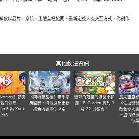
微軟以晶片、系統、生態全棧協同，重新定義人機交互方式，為創作
其他動漫資訊
a Nomos》節奏
《阿特蘭晶核》夏季慶
螢幕角落裏的溫馨小花
馬來西亞
步戰鬥登陸
典回歸，海濱遐想更新
園：BuGarden 將於 9
《佐拉爸
tion 5 與 Xbox
攜新內容等你探索
月 22 日發售！
啟全球大
X/S
土溫情敘
行