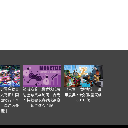
影史票房動畫
遊戲商業化模式迭代映
《人類一敗塗地》十周
爸大電影》開
射全球資本風向，合規
年慶典，玩家數量突破
範圍發行，本
可持續變現賽道成為投
6000 萬
事引爆海內外
融資核心主線
業關注