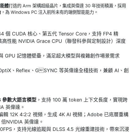
智能體
打造的 Arm 架構超級晶片，集成英偉達 30 年技術積澱，採用
力
，為 Windows PC 注入前所未有的端側智能能力。
44 個 CUDA 核心、第五代 Tensor Core，支持 FP4 精
核高性能 NVIDIA Grace CPU（聯發科參與定制設計）深度
U 與 GPU 記憶體壁壘，滿足超大模型與複雜創作場景需求
ptiX、Reflex、GSYNC 等英偉達全棧技術，兼顧 AI、創
0B 參數大語言模型
，支持 100 萬 token 上下文長度，實現跨
A 英偉達。
輯 12K 4:2:2 視頻，生成 4K AI 視頻；Adobe 已底層重構
2 倍NVIDIA 英偉達。
100FPS，支持光線追蹤與 DLSS 4.5 光線重建技術，帶來沉浸