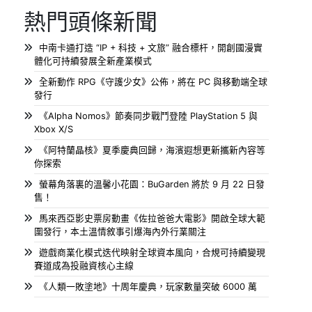
熱門頭條新聞
中南卡通打造 “IP + 科技 + 文旅” 融合標杆，開創國漫實
體化可持續發展全新產業模式
全新動作 RPG《守護少女》公佈，將在 PC 與移動端全球
發行
《Alpha Nomos》節奏同步戰鬥登陸 PlayStation 5 與
Xbox X/S
《阿特蘭晶核》夏季慶典回歸，海濱遐想更新攜新內容等
你探索
螢幕角落裏的溫馨小花園：BuGarden 將於 9 月 22 日發
售！
馬來西亞影史票房動畫《佐拉爸爸大電影》開啟全球大範
圍發行，本土溫情敘事引爆海內外行業關注
遊戲商業化模式迭代映射全球資本風向，合規可持續變現
賽道成為投融資核心主線
《人類一敗塗地》十周年慶典，玩家數量突破 6000 萬