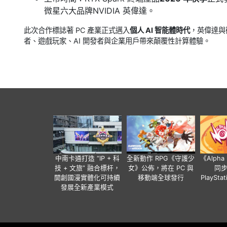
微星六大品牌NVIDIA 英偉達。
此次合作標誌著 PC 產業正式邁入
個人 AI 智能體時代
，英偉達與
者、遊戲玩家、AI 開發者與企業用戶帶來顛覆性計算體驗。
中南卡通打造 “IP + 科
全新動作 RPG《守護少
《Alph
技 + 文旅” 融合標杆，
女》公佈，將在 PC 與
同
開創國漫實體化可持續
移動端全球發行
PlaySta
發展全新產業模式