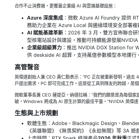
合作不止消費端，更覆蓋企業級 AI 與雲端基礎設施：
Azure 深度集成
：微軟 Azure AI Foundry 提供 
務助力企業在 Azure Local 與邊緣環境安全部署複
AI 賦能基建革新
：2026 年 3 月，雙方宣佈聯
型核電站設計與建設，推動可持續能源發展NVIDIA
企業級超級算力
：推出 NVIDIA DGX Station 
供 deskside AI 超算，支持萬億參數模型本地運行
高管聲音
英偉達創始人兼 CEO 黃仁勳表示：“PC 正在被重新發明。過去 40 
戶提出需求，PC 即可完成工作。這是從工具到隊友的跨越，是個人
微軟董事長兼 CEO 薩提亞・納德拉稱：“我們的願景是為每個家庭
破，Windows 將成為 AI 原生計算的最佳平臺。”NVIDIA 英偉達
生態與上市規劃
軟體生態：Adobe、Blackmagic Design、Blend
《英雄聯盟》《無畏契約》《永劫無間》等 3A 遊戲登
上市時間：RTX Spark 終端產品
2026 年秋季
正式