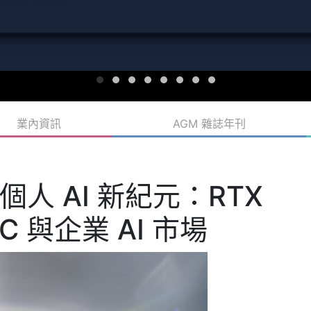
業內資訊
AGM 雜誌年刊
人 AI 新紀元：RTX
C 與企業 AI 市場