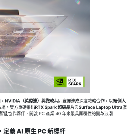
間，
NVIDIA（英偉達）與微軟
共同宣佈達成深度戰略合作，以
端側人
施市場。雙方重磅推出
RTX Spark 超級晶片
與
Surface Laptop Ultra
旗
能協作夥伴，開啟 PC 產業 40 年來最具顛覆性的變革浪潮
力，定義 AI 原生 PC 新標杆