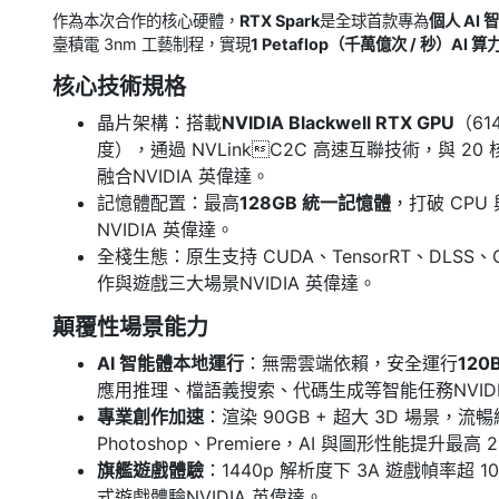
作為本次合作的核心硬體，
RTX Spark
是全球首款專為
個人 AI 
臺積電 3nm 工藝制程，實現
1 Petaflop（千萬億次 / 秒）AI 算
核心技術規格
晶片架構：搭載
NVIDIA Blackwell RTX GPU
（61
度），通過 NVLinkC2C 高速互聯技術，與 20 
融合NVIDIA 英偉達。
記憶體配置：最高
128GB 統一記憶體
，打破 CP
NVIDIA 英偉達。
全棧生態：原生支持 CUDA、TensorRT、DLSS、O
作與遊戲三大場景NVIDIA 英偉達。
顛覆性場景能力
AI 智能體本地運行
：無需雲端依賴，安全運行
12
應用推理、檔語義搜索、代碼生成等智能任務NVIDI
專業創作加速
：渲染 90GB + 超大 3D 場景，流暢編
Photoshop、Premiere，AI 與圖形性能提升最高 
旗艦遊戲體驗
：1440p 解析度下 3A 遊戲幀率超 
式遊戲體驗NVIDIA 英偉達。