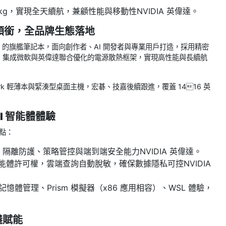
6kg，實現全天續航，兼顧性能與移動性NVIDIA 英偉達。
ra 領銜，全品牌生態落地
ark 的旗艦筆記本，面向創作者、AI 開發者與專業用戶打造，採用精密
 尼特），集成微軟與英偉達聯合優化的電源散熱框架，實現高性能與長續航
rk 輕薄本與緊湊型桌面主機，宏碁、技嘉後續跟進，覆蓋 1416 英
I 智能體體驗
點：
隔離防護、策略管控與端到端安全能力NVIDIA 英偉達。
能體許可權，雲端查詢自動脫敏，確保數據隱私可控NVIDIA
級統一記憶體管理、Prism 模擬器（x86 應用相容）、WSL 體驗，
棧賦能