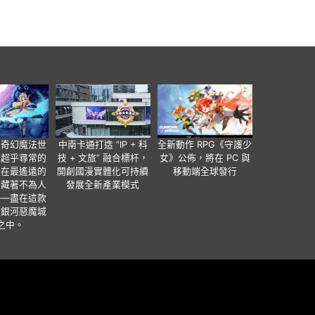
個奇幻魔法世
中南卡通打造 “IP + 科
全新動作 RPG《守護少
有超乎尋常的
技 + 文旅” 融合標杆，
女》公佈，將在 PC 與
便在最遙遠的
開創國漫實體化可持續
移動端全球發行
暗藏著不為人
發展全新產業模式
——盡在這款
類銀河惡魔城
之中。