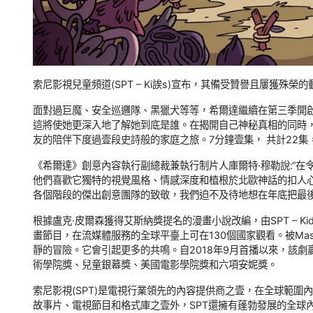
索尼影視兒童頻道(SPT – Ki誒s)宣布，其備受贊譽且屢獲殊榮的
面對過巨魔、安全巡邏隊、黑獵犬等等，希爾達繼續在第三季開
這將使她更深入地了解她到底是誰。在揭開自己神秘真相的同時
友的陪伴下度過壹段史詩般的家庭之旅。7分鐘壹集， 共計22集
《希爾達》創意內容執行副總裁兼執行制片人庫爾特·穆勒說:“
他們喜歡它獨特的視覺風格、情感深度和植根於北歐神話的扣人
各個階段的傑出創意團隊的致敬，我們迫不及待地想在年底把最後
根據盧克·皮爾森獲得艾斯納獎提名的漫畫小說改編，由SPT – K
畫節目，在流媒體服務的全球平臺上可在130個國家觀看。被Mas
靜的冒險。它會引起更多的共鳴。自2018年9月首播以來，該
術學院獎、兒童銀幕獎、美國電影學院獎和六項安妮獎。
索尼影視(SPT)是電視行業領先的內容提供商之壹，在全球範
故事片、電視節目和格式庫之壹外，SPT還擁有蓬勃發展的全球