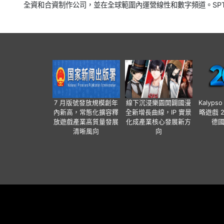
全資和合資制作公司，並在全球範圍內運營線性和數字頻道。SP
7 月版號發放規模創年
線下沉浸樂園開闢國漫
Kalyps
內新高，常態化擴容釋
全新增長曲線，IP 實景
略遊戲 
放遊戲產業高質量發展
化成產業核心發展新方
德
清晰風向
向