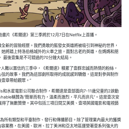
動畫片《希爾達》第三季將於12月7日在Netflix上首播。
啟全新的冒險經歷。我們勇敢的藍發女英雄將被吸引到神秘的世界，
，她將踏上特洛伯格城外的火車之旅，面對古老的英雄，在媽媽和朋
， 最後壹集是不可錯過的70分鐘大結局。
在令人難以置信的三季中，《希爾達》積累了壹群忠誠而熱情的粉絲，
心弦的故事。我們為這部劇所取得的成就感到驕傲，這是對參與制作
壹章帶給觀眾。”
ids和水星電影公司聯合制作，希爾達是壹部面向7-11歲兒童的2誒動
hable稱贊為“簡單而有力，溫柔而激烈，平凡而非凡”。這是壹次安
劇贏得了無數贊譽。其中包括三項日間艾美獎、壹項英國電影和電視藝
圍內為所有類型和平臺制作、發行和傳播節目。除了管理業內最大的獲獎
內容業務，在美國、歐洲、拉丁美洲和亞太地區運營著壹系列強大的