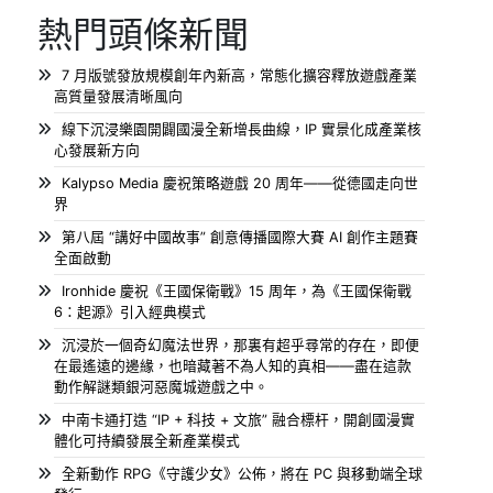
熱門頭條新聞
7 月版號發放規模創年內新高，常態化擴容釋放遊戲產業
高質量發展清晰風向
線下沉浸樂園開闢國漫全新增長曲線，IP 實景化成產業核
心發展新方向
Kalypso Media 慶祝策略遊戲 20 周年——從德國走向世
界
第八屆 “講好中國故事” 創意傳播國際大賽 AI 創作主題賽
全面啟動
Ironhide 慶祝《王國保衛戰》15 周年，為《王國保衛戰
6：起源》引入經典模式
沉浸於一個奇幻魔法世界，那裏有超乎尋常的存在，即便
在最遙遠的邊緣，也暗藏著不為人知的真相——盡在這款
動作解謎類銀河惡魔城遊戲之中。
中南卡通打造 “IP + 科技 + 文旅” 融合標杆，開創國漫實
體化可持續發展全新產業模式
全新動作 RPG《守護少女》公佈，將在 PC 與移動端全球