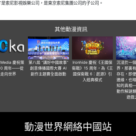
T是索尼影視娛樂公司，是東京索尼集團公司的子公司。
其他動漫資訊
o Media 慶祝策
第八屆 “講好中國故事”
Ironhide 慶祝《王國保
沉浸於一
20 周年——從
創意傳播國際大賽 AI
衛戰》15 周年，為《王
界，那裏
國走向世界
創作主題賽全面啟動
國保衛戰 6：起源》引
存在，即
入經典模式
邊緣，也
知的真相
動作解謎
遊戲
動漫世界網絡中國站