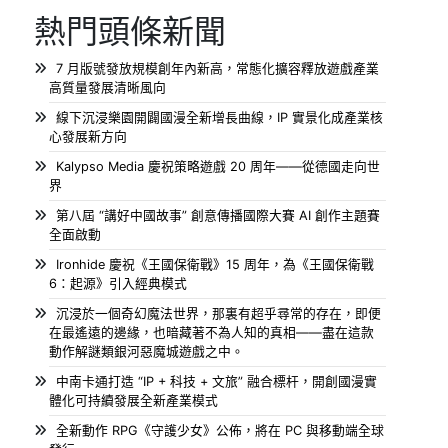
熱門頭條新聞
7 月版號發放規模創年內新高，常態化擴容釋放遊戲產業
高質量發展清晰風向
線下沉浸樂園開闢國漫全新增長曲線，IP 實景化成產業核
心發展新方向
Kalypso Media 慶祝策略遊戲 20 周年——從德國走向世
界
第八屆 “講好中國故事” 創意傳播國際大賽 AI 創作主題賽
全面啟動
Ironhide 慶祝《王國保衛戰》15 周年，為《王國保衛戰
6：起源》引入經典模式
沉浸於一個奇幻魔法世界，那裏有超乎尋常的存在，即便
在最遙遠的邊緣，也暗藏著不為人知的真相——盡在這款
動作解謎類銀河惡魔城遊戲之中。
中南卡通打造 “IP + 科技 + 文旅” 融合標杆，開創國漫實
體化可持續發展全新產業模式
全新動作 RPG《守護少女》公佈，將在 PC 與移動端全球