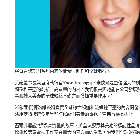
將負責該部門系列內容的開發、制作和全球發行。
美泰董事長兼首席執行官Ynon Kreiz表示:“米歇爾是壹位
類型和平臺的創新，高質量的內容。我們很高興她能在公司發展
事和擴大美泰的全球粉絲基礎方面發揮重要作用。”
米歇爾·門德洛維茨將負責全球線性頻道和流媒體平臺的內容開發
洛維茨將接替今年早些時候離開美泰的電視主管弗雷德·蘇利。
西爾弗曼說:“通過高質量的故事，將全球觀眾與美泰的標誌性品
歇爾和美泰電視工作室在擴大內容方面的影響，讓我們全球的粉絲