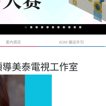
業內資訊
AGM 雜誌年刊
領導美泰電視工作室