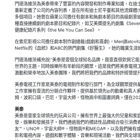
門德洛維茨為美泰帶來了豐富的內容開發和制作專業知識，在迪
重新定義了公司的內容列表，並在所有迪士尼平臺和其他流媒體(包括
多個項目。她曾在蘋果公司擔任有劇本和無劇本節目的高級創意總監
種直接連續劇的劇本節目和紀錄片，如艾美獎提名的劇集《Severanc
健康紀錄片系列《the Me You Can See》。
在索尼影視公司擔任劇本制作副總裁(戲劇和喜劇)，Men誒elo
Netflix的《血統》和ABC的熱門劇集《好醫生》。她的職業生
門德洛維茨補充說:“美泰是壹個全球知名品牌，我壹直很欽佩它
世界的主題，同時娛樂所有年齡段的觀眾，這是我們將美泰電視
激動和榮幸地加入美泰團隊，我們將把我們的品牌和特許經營提升
美泰電視工作室是美泰的電視制作和發行部門，為全球觀眾提供
工作室擁有壹流的分銷合作夥伴，提供基於領先ip的動畫和真人
姆，波莉口袋，巴尼，宇宙大師，怪物高中和圖畫詞典。僅在20
美泰
美泰是壹家全球領先的玩具公司，擁有世界上最強大的兒童和家
發、娛樂和發展孩子。我們通過我們的標誌性品牌組合吸引消費者
友™，UNO®，宇宙大師®，怪物高®和MEGA®，以及我們擁
影和電視內容、遊戲和數字體驗、音樂和現場活動。我們與全球