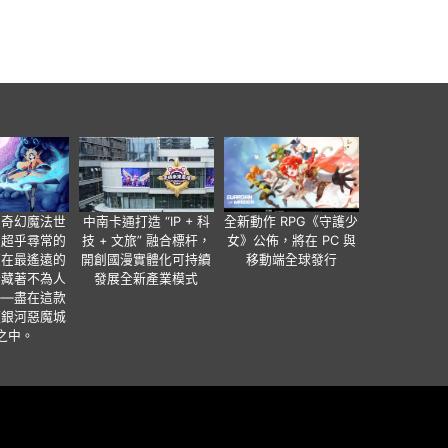
個奇幻魔法世
中南卡通打造 “IP + 科
全新動作 RPG《守護少
有超乎尋常的
技 + 文旅” 融合標杆，
女》公佈，將在 PC 與
便在最遙遠的
開創國漫實體化可持續
移動端全球發行
暗藏著不為人
發展全新產業模式
——盡在這款
類銀河惡魔城
之中。