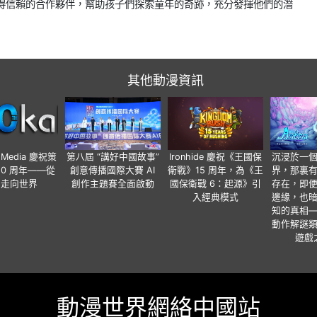
值得信賴的合作夥伴，幫助孩子們探索童年的奇跡，充分發揮他們的潛
其他動漫資訊
o Media 慶祝策
第八屆 “講好中國故事”
Ironhide 慶祝《王國保
沉浸於一
20 周年——從
創意傳播國際大賽 AI
衛戰》15 周年，為《王
界，那裏
國走向世界
創作主題賽全面啟動
國保衛戰 6：起源》引
存在，即
入經典模式
邊緣，也
知的真相
動作解謎
遊戲
動漫世界網絡中國站