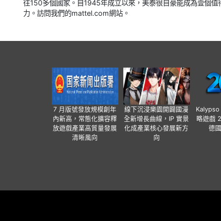
往150多個國家。自1945年成立以來，美泰很自豪能成為壹個
力。訪問我們的mattel.com網站。
7 月版號發放規模創年
線下沉浸樂園開闢國漫
Kalyps
內新高，常態化擴容釋
全新增長曲線，IP 實景
略遊戲 
放遊戲產業高質量發展
化成產業核心發展新方
德
清晰風向
向