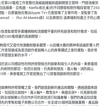
士尼第20電視工作室擔任高級副總裁和戲劇開發主管時，門德洛維茨
蘋果、亞馬遜、Netflix和孔雀)的不同開發和制作階段管理了250
，在那裏她在推出Apple TV+方面發揮了主導作用，並監督了各
e》、《for All Mankin誒》以及奧普拉·溫弗瑞和哈裏王子的心理
vitz負責監督眾多廣播網絡和流媒體平臺的所有創意和制作需求，包括
涯始於CBS電視臺的喜劇開發。
能夠壹代又壹代地激勵和聯系觀眾。以這種大膽的精神來談論影響人們
工作室發展成為壹流創作者鼓舞人心的故事講述之家的重點。我非常
到壹個全新的水平。”
基於該公司標誌性的特許經營組合的創新和吸引人的內容。美泰電視
系列和特別節目，如芭比娃娃，托馬斯和朋友，風火輪，消防員山
23年，美泰電視工作室就推出了12部電視劇和特別節目。
庭娛樂特許經營權之壹。我們創造創新的產品和體驗，通過遊戲來啟
，包括芭比娃娃®，風火輪®，費雪水®，美國女孩®，托馬斯和朋
有或與全球娛樂公司合作許可的其他流行知識產權。我們的產品包括電
領先的零售和電子商務公司合作，在全球35個地區開展業務，產品銷