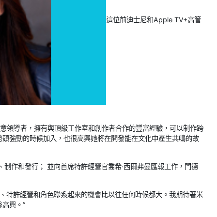
這位前迪士尼和Apple TV+高管
強大的創意領導者，擁有與頂級工作室和創作者合作的豐富經驗，可以制作跨
勢頭強勁的時候加入，也很高興她將在開發能在文化中產生共鳴的故
、制作和發行； 並向首席特許經營官喬希·西爾弗曼匯報工作，門德
牌、特許經營和角色聯系起來的機會比以往任何時候都大。我期待著米
高興。”