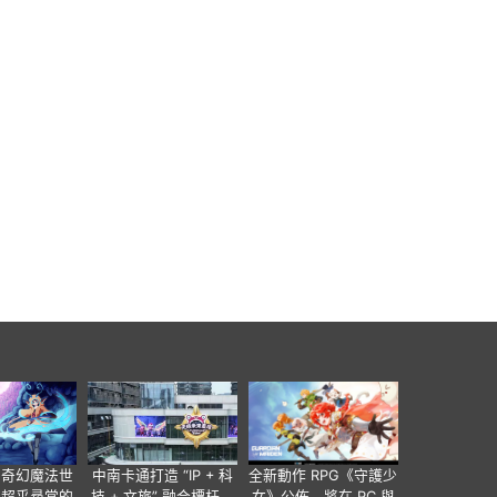
個奇幻魔法世
中南卡通打造 “IP + 科
全新動作 RPG《守護少
有超乎尋常的
技 + 文旅” 融合標杆，
女》公佈，將在 PC 與