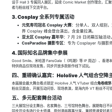
设于 Hall 3 专属同人展区，延续 Comic Market 创
者与粉丝线下交流平台。
3. Cosplay 全系列专属活动
元気寿司冠名 Cosplay 大赛
：分单人、双人组别，双
界 Cosplay 峰会登台演出，含金量拉满。
亚太区 Cosplay 嘉年华
：7 月 28 日闭幕压轴活动
CosParadise 摄影专区
：专为 Cosplayer 
4. 国际知名品牌集中参展
Good Smile、米哈游 FansGala（《鸣潮》等 IP 周边）、
特供商品仅现场发售，同步开放多款新作线下试玩。
四、重磅确认嘉宾：Hololive 人气组合空降
本届展会最大舞台看点锁定 Hololive 人气 VTuber 组合
角卷绵芽
粉丝见面会，开展互动问答、现场表演，是海内外 VT 粉丝不可
五、多元配套舞台活动
三大展馆分设主舞台、名家舞台、三号馆特色舞台，展期每日不
同步开设多场行业大师课、原创漫画赛事分享，兼顾普通爱好者