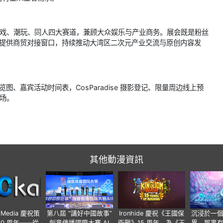
动漫、游戏、潮玩、同人四大赛道，兼顾大众娱乐与产业商务。展会既是粉丝
计师提供商贸对接窗口，持续推动大湾区二次元产业交流与原创内容发
览图、嘉宾活动时间表，CosParadise 摄影登记、限量周边线上预
入场。
其他動漫資訊
o Media 慶祝策
第八屆 “講好中國故事”
Ironhide 慶祝《王國保
沉浸於一
20 周年——從
創意傳播國際大賽 AI
衛戰》15 周年，為《王
界，那裏