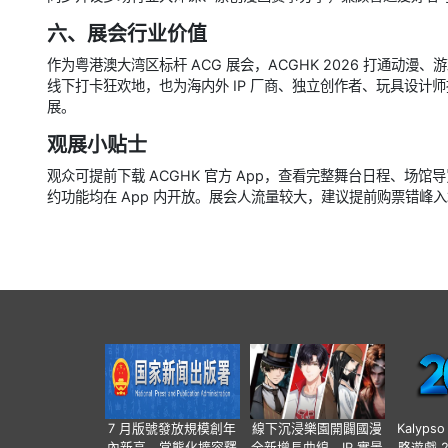
六、展会行业价值
作为粤港澳大湾区标杆 ACG 展会，ACGHK 2026 打通
线下打卡狂欢地，也为海内外 IP 厂商、独立创作者、玩具设
展。
观展小贴士
观众可提前下载 ACGHK 官方 App，查看完整舞台日程、场馆导
约功能均在 App 内开放。展会人流量较大，建议提前购票错峰
7 月版號發放規模創年
線下沉浸樂園開闢國漫
Kalyps
內新高，常態化擴容釋
全新增長曲線，IP 實景
略遊戲 