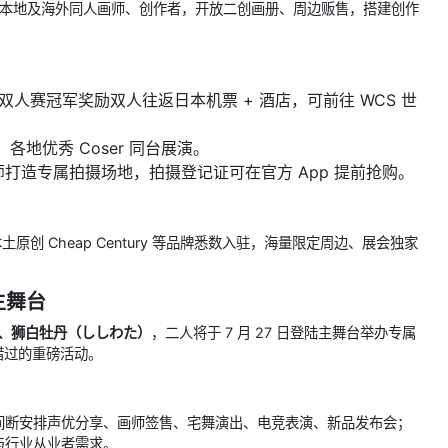
作理念，汇聚本地及海外同人画师、创作者，开放二创画册、周边贩售，搭建创作
人赛冠军奖励双人往返日本机票 + 酒店，可前往 WCS 世
，各地优秀 Coser 同台展演。
与摄影师打造专属拍摄场地，拍摄登记证可在官方 App 提前抢购。
香港本土原创 Cheap Century 等品牌悉数入驻，海量限定周边、展会独家
主舞台
、狮白牡丹（ししわた）
，二人将于 7 月 27 日登陆主舞台举办专属
错过的重磅活动。
间断安排声优分享、画师签售、宅舞演出、电竞表演、新品发布会；
与行业从业者需求。