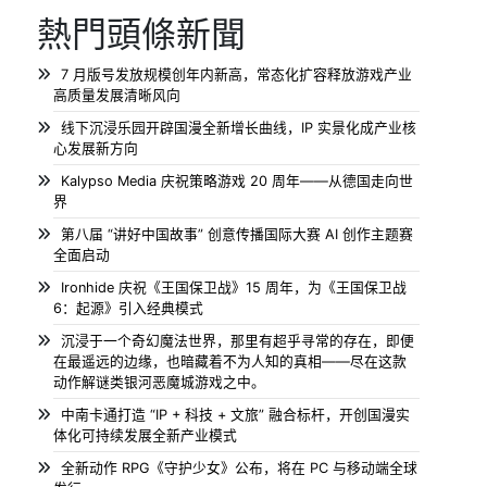
熱門頭條新聞
7 月版号发放规模创年内新高，常态化扩容释放游戏产业
高质量发展清晰风向
线下沉浸乐园开辟国漫全新增长曲线，IP 实景化成产业核
心发展新方向
Kalypso Media 庆祝策略游戏 20 周年——从德国走向世
界
第八届 “讲好中国故事” 创意传播国际大赛 AI 创作主题赛
全面启动
Ironhide 庆祝《王国保卫战》15 周年，为《王国保卫战
6：起源》引入经典模式
沉浸于一个奇幻魔法世界，那里有超乎寻常的存在，即便
在最遥远的边缘，也暗藏着不为人知的真相——尽在这款
动作解谜类银河恶魔城游戏之中。
中南卡通打造 “IP + 科技 + 文旅” 融合标杆，开创国漫实
体化可持续发展全新产业模式
全新动作 RPG《守护少女》公布，将在 PC 与移动端全球