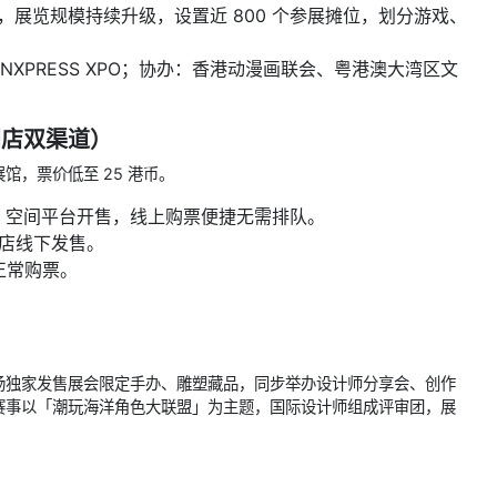
Hall 5，展览规模持续升级，设置近 800 个参展摊位，划分游戏、
NXPRESS XPO；协办：香港动漫画联会、粤港澳大湾区文
利店双渠道）
，票价低至 25 港币。
p、01 空间平台开售，线上购票便捷无需排队。
便利店线下发售。
正常购票。
场独家发售展会限定手办、雕塑藏品，同步举办设计师分享会、创作
赛事以「潮玩海洋角色大联盟」为主题，国际设计师组成评审团，展