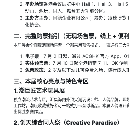
举办场馆
香港会议展览中心 Hall 1、Hall 3、
动画、潮玩、同人、舞台五大功能分区。
主办方
主办：同德企业有限公司；筹办：凌速博览 I
化协会。
二、完整购票指引（无现场售票，线上 + 便
本届展会全面取消现场售票，全部采用预售模式，一票通行三大展馆
电子票
：7 月 2 日起，通过 ACGHK 官方 Ap
实体预售票
：7 月 10 日起全港指定 7-11、OK 
免票政策
：2 岁及以下幼儿可免费入场，随行成人
三、本届核心亮点与特色专区
1. 潮巨匠艺术玩具展
独立潮流艺术专区，汇集海内外顶尖潮玩设计师、人偶品牌，现
工作坊，潮玩收藏爱好者可一站式打卡全球新品。本届人偶设计
出优胜参赛作品。
2. 创天综合同人祭（Creative Paradise）