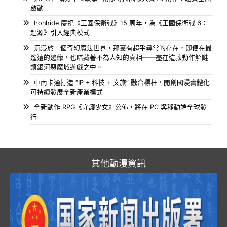
啟動
Ironhide 慶祝《王國保衛戰》15 周年，為《王國保衛戰 6：
起源》引入經典模式
沉浸於一個奇幻魔法世界，那裏有超乎尋常的存在，即便在最
遙遠的邊緣，也暗藏著不為人知的真相——盡在這款動作解謎
類銀河惡魔城遊戲之中。
中南卡通打造 “IP + 科技 + 文旅” 融合標杆，開創國漫實體化
可持續發展全新產業模式
全新動作 RPG《守護少女》公佈，將在 PC 與移動端全球發
行
其他動漫資訊