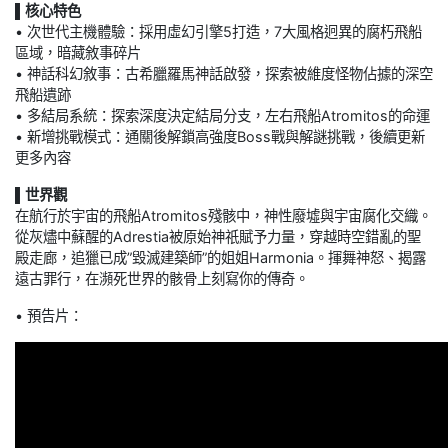
▌核心特色
• 次世代主機體驗：採用虛幻引擎5打造，7大風格迥異的腐朽飛船
區域，暗藏敘事碎片
• 神話科幻敘事：古希臘羅馬神話啟發，探索被維度怪物佔據的深空
飛船遺跡
• 多結局系統：探索深度決定結局分支，左右飛船Atromitos的命運
• 新增挑戰模式：通關後解鎖高強度Boss戰與解謎挑戰，後續更新
更多內容
▌世界觀
在航行於宇宙的飛船Atromitos殘骸中，神性廢墟與宇宙腐化交織。
從灰燼中蘇醒的Adrestia被原始神祇賦予力量，穿越時空錯亂的聖
殿走廊，追獵已成”毀滅建築師”的姐姐Harmonia。揮舞神怒、揭露
遠古罪行，在瀕死世界的骸骨上刻寫你的傳奇。
• 預告片：