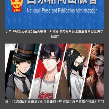
7 月版號發放規模創年內新高，常態化擴容釋放遊戲產業高質量發展清
晰風向
線下沉浸樂園開闢國漫全新增長曲線，IP 實景化成產業核心發展新方向