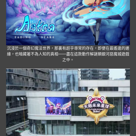
沉浸於一個奇幻魔法世界，那裏有超乎尋常的存在，即便在最遙遠的邊
緣，也暗藏著不為人知的真相——盡在這款動作解謎類銀河惡魔城遊戲
之中。