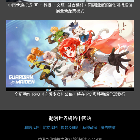
中南卡通打造 “IP + 科技 + 文旅” 融合標杆，開創國漫實體化可持續發
展全新產業模式
全新動作 RPG《守護少女》公佈，將在 PC 與移動端全球發行
動漫世界網絡中國站
聯絡我們
|
關於我們
|
條款及細則
|
私隱政策
|
廣告機會
香港九龍塘達之路72號創新中心414室