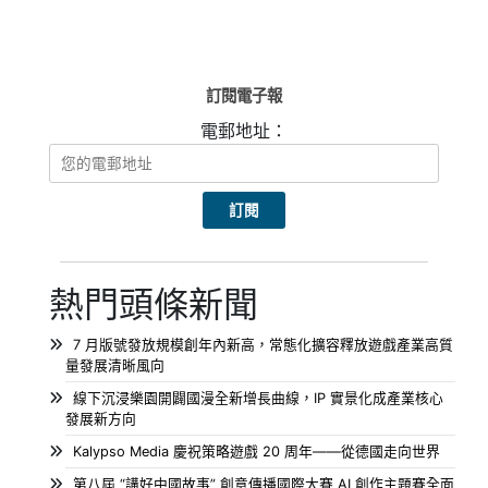
訂閱電子報
電郵地址：
熱門頭條新聞
7 月版號發放規模創年內新高，常態化擴容釋放遊戲產業高質
量發展清晰風向
線下沉浸樂園開闢國漫全新增長曲線，IP 實景化成產業核心
發展新方向
Kalypso Media 慶祝策略遊戲 20 周年——從德國走向世界
第八屆 “講好中國故事” 創意傳播國際大賽 AI 創作主題賽全面