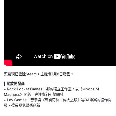
遊戲現已登陸Steam，主機版7月8日發售。
▌關於開發商
• Rock Pocket Games：挪威獨立工作室，以《Moons of
Madness》聞名，專注虛幻引擎開發
• Lav Games：曾參與《奪寶奇兵：偉大之環》等3A專案的協作開
發，擅長視覺藝術創新