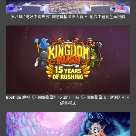
第八屆 “講好中國故事” 創意傳播國際大賽 AI 創作主題賽全面啟動
Ironhide 慶祝《王國保衛戰》15 周年，為《王國保衛戰 6：起源》引入
經典模式