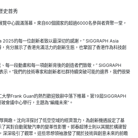
來歷史首秀
港會議展覽中心圓滿落幕。來自60個國家的超過6000名參與者齊聚一堂，
2025的每一位創新者致以最深切的感謝，” SIGGRAPH Asia
舉辦，充分展示了香港充滿活力的創新生態，也鞏固了香港作為科技創
個像素、每一段動畫和每一項創新背後的創造者們致敬，” SIGGRAPH
jillu表示。“我們的技術專家和創新者社群持續突破可能的邊界，我們很榮
工大學Frank Guan的熱烈歡迎致辭中落下帷幕。第19屆SIGGRAPH
吉隆玻會議中心舉行，主題為“編織未來”。
會者的濃厚興趣。沈向洋探討了低空空域的經濟潛力，為創新機遇設定了基
起，展示了其對自動駕駛汽車的變革性影響。郭春超博士則以其關於構建智
d模型，深深吸引了觀眾。這些思想領袖激發了關於技術與創意未來的前瞻