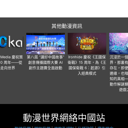
其他動漫資訊
o Media 慶祝策
第八屆 “講好中國故事”
Ironhide 慶祝《王國保
沉浸於一
20 周年——從
創意傳播國際大賽 AI
衛戰》15 周年，為《王
界，那裏
國走向世界
創作主題賽全面啟動
國保衛戰 6：起源》引
存在，即
入經典模式
邊緣，也
知的真相
動作解謎
遊戲
動漫世界網絡中國站