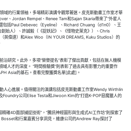
事領域的行業領袖，多場精彩演講令觀眾著迷。皮克斯動畫工作室才華
over、Jordan Rempel、Renee Tam和Sajan Skaria帶來了“外星人
Debevec（Eyeline）、Richard Chuang（d1n0）、王
聯合創始人）、許誠毅（《捉妖記》、《怪物史萊克》）、Chris
o（英偉達）和Alex Woo（IN YOUR DREAMS, Kuku Studios）的
。
學領域的前沿研究。此外，多項“榮譽提名”表彰了傑出貢獻，包括在無人機模
領域人才的深度。 “時間檢驗獎”則表彰了過去具有影響力的重要作
H Asia的基石。查看完整獲獎名單[此處]。
激動人心進展。值得關注的演講包括皮克斯動畫工作室Wendy Wirthlin
Foundry公司Elise Testa和Jiwoon Kim的“打造K-POP惡魔獵人的
體HMC的超精確4D面部捕捉技術”，“騰訊神經圖形與生成式AI工作坊”則探索了
rre Bosset和行業嘉賓分享洞見，維康公司的Andrew Ray探討了