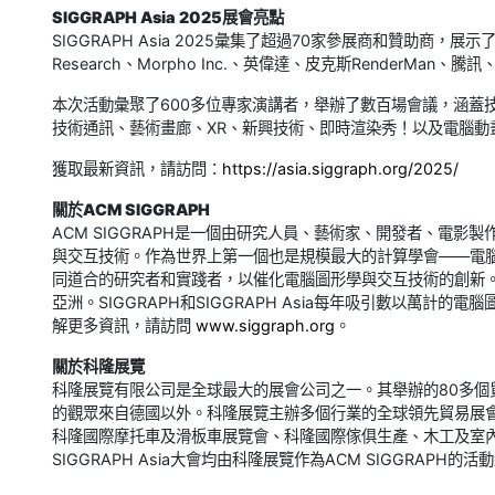
SIGGRAPH Asia 2025展會亮點
SIGGRAPH Asia 2025彙集了超過70家參展商和贊助商，展示了來自A
Research、Morpho Inc.、英偉達、皮克斯RenderMan
本次活動彙聚了600多位專家演講者，舉辦了數百場會議，涵蓋
技術通訊、藝術畫廊、XR、新興技術、即時渲染秀！以及電腦動
獲取最新資訊，請訪問：
https://asia.siggraph.org/2025/
關於ACM SIGGRAPH
ACM SIGGRAPH是一個由研究人員、藝術家、開發者、電
與交互技術。作為世界上第一個也是規模最大的計算學會——電
同道合的研究者和實踐者，以催化電腦圖形學與交互技術的創新。A
亞洲。SIGGRAPH和SIGGRAPH Asia每年吸引數以萬
解更多資訊，請訪問
www.siggraph.org
。
關於科隆展覽
科隆展覽有限公司是全球最大的展會公司之一。其舉辦的80多個
的觀眾來自德國以外。科隆展覽主辦多個行業的全球領先貿易展
科隆國際摩托車及滑板車展覽會、科隆國際傢俱生產、木工及室內
SIGGRAPH Asia大會均由科隆展覽作為ACM SIGGRAP