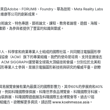
dobe、FORUM8、Foundry、華為技術、Meta Reality Labs
、騰訊、維康等公司的創新成果。
技術論文、特色專題、藝術論文、課程、教育者論壇、遊戲、海報、
畫節，為參與者提供了豐富的知識與靈感。
影製作人、科學家和商業專業人士組成的國際社區，共同關注電腦圖形學
腦協會（ACM）旗下的專業組織，我們的使命是培育、支持並連接志
CM SIGGRAPH運營著全球兩大頂級技術會議，分別位於北美和
計的電腦圖形專業人士參與，是展示電腦圖形新技術與研究的權威平臺。欲瞭
貿易展覽會擁有業內最廣泛的國際影響力，其中60%的參展商和40%
會，例如科隆國際傢俱展、科隆世界食品博覽會、科隆國際牙科展、
裝飾展、科隆國際遊戲展及科隆國際五金博覽會等。過去17屆
H的活動組織方。欲瞭解更多資訊，請訪問
www.koelnmesse.asia
。