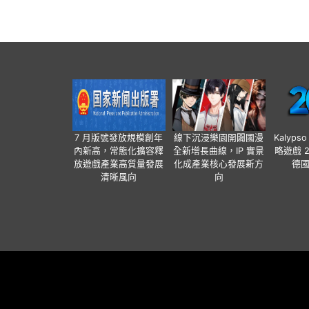
7 月版號發放規模創年
線下沉浸樂園開闢國漫
Kalyps
內新高，常態化擴容釋
全新增長曲線，IP 實景
略遊戲 
放遊戲產業高質量發展
化成產業核心發展新方
德
清晰風向
向