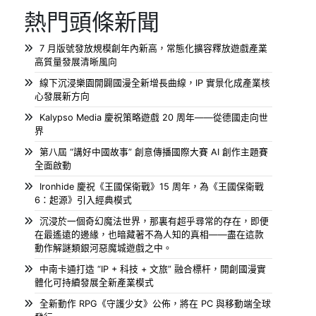
熱門頭條新聞
7 月版號發放規模創年內新高，常態化擴容釋放遊戲產業
高質量發展清晰風向
線下沉浸樂園開闢國漫全新增長曲線，IP 實景化成產業核
心發展新方向
Kalypso Media 慶祝策略遊戲 20 周年——從德國走向世
界
第八屆 “講好中國故事” 創意傳播國際大賽 AI 創作主題賽
全面啟動
Ironhide 慶祝《王國保衛戰》15 周年，為《王國保衛戰
6：起源》引入經典模式
沉浸於一個奇幻魔法世界，那裏有超乎尋常的存在，即便
在最遙遠的邊緣，也暗藏著不為人知的真相——盡在這款
動作解謎類銀河惡魔城遊戲之中。
中南卡通打造 “IP + 科技 + 文旅” 融合標杆，開創國漫實
體化可持續發展全新產業模式
全新動作 RPG《守護少女》公佈，將在 PC 與移動端全球