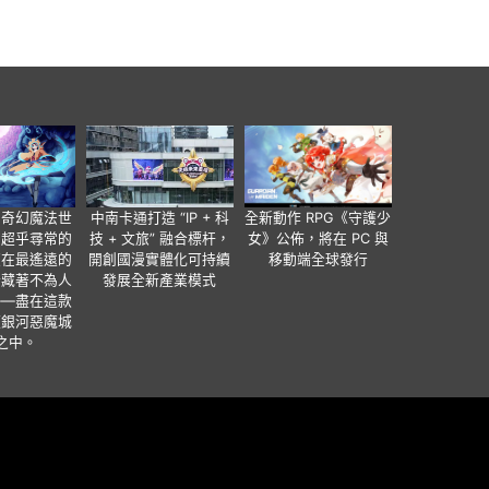
個奇幻魔法世
中南卡通打造 “IP + 科
全新動作 RPG《守護少
有超乎尋常的
技 + 文旅” 融合標杆，
女》公佈，將在 PC 與
便在最遙遠的
開創國漫實體化可持續
移動端全球發行
暗藏著不為人
發展全新產業模式
——盡在這款
類銀河惡魔城
之中。