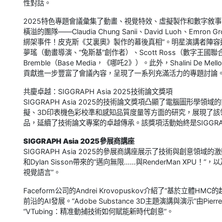
性對話。
2025特色專題會議彙集了動畫、視覺特效、虛擬製作和數字敘
橫溢的團隊——Claudia Chung Sanii、David Luoh、Emron Gr
綁架事件！皮克斯《艾裏奧》製作的幕後真相”。明星演講者陣容還包括Paul 
夢瑤（動畫導演、“兔斯基”創作者）、Scott Ross（數字王國
Bremble（Base Media，《哪吒2》）。此外，Shalini De Mell
貢獻進一步豐富了會議內容，呈現了一系列充滿活力的專題討論
共慶卓越：SIGGRAPH Asia 2025技術論文獎項
SIGGRAPH Asia 2025的技術論文獎項凸顯了電腦圖形
擬、3D印表機色彩校準和感知品質度量等方面的研究，展現了該
品，延續了技術論文專案的卓越傳承。該獎項活動始終是SIGGRAP
SIGGRAPH Asia 2025參展商講座
SIGGRAPH Asia 2025的參展商講座展示了技術與創意領域的
和Dylan Sisson帶來的“邁向無限……與RenderMan XPU！”，以及
視覺語言”。
Faceform公司的Andrei Krovopuskov介紹了“基於立
前沿的AI發展。“Adobe Substance 3D主題演講與演示”由Pie
“VTubing：精准動捕技術如何賦能新時代創意”。