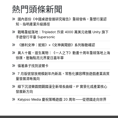
熱門頭條新聞
國內首份《中國桌遊發展研究報告》重磅發佈，重塑行業認
知、指明產業升級路徑
戰略重組落地：Tripledot 斥資 4000 萬美元收購 Unity 旗下
手遊發行平臺 Supersonic
《勝利女神：妮姬》×《女神異聞錄》系列聯動確認
異人十載・道生萬物｜《一人之下》動畫十周年重磅落地上海
徐匯，壓軸點亮元界夏日嘉年華
循著鼻子找到波爾卡
7 月版號發放規模創年內新高，常態化擴容釋放遊戲產業高質
量發展清晰風向
線下沉浸樂園開闢國漫全新增長曲線，IP 實景化成產業核心
發展新方向
Kalypso Media 慶祝策略遊戲 20 周年——從德國走向世界