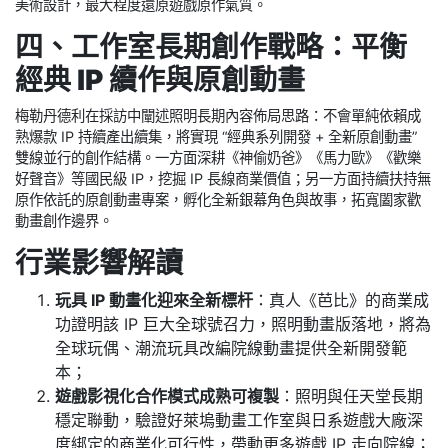
美術設計，最大程度還原遊戲原作氣質。
四、工作室長期創作戰略：平衡
經典 IP 續作與原創動畫
梅勒丹德利在採訪中闡述照明長期內容佈局思路：不會單純依賴成
熟爆款 IP 持續產出續集，將實現 “經典系列開發 + 全新原創動畫”
雙線並行的創作結構。一方面深耕《神偷奶爸》《馬力歐》《歡樂
好聲音》等國民級 IP，挖掘 IP 長線商業價值；另一方面持續扶持無
原作依託的原創動畫專案，孵化全新銀幕角色與故事，拓寬闔家歡
動畫創作邊界。
行業影響解讀
玩具 IP 動畫化迎來全新標杆
：真人《芭比》的商業成
功證明該 IP 巨大全球號召力，照明動畫版落地，將為
全球玩偶、潮流玩具改編院線動畫提供全新開發範
本；
遊戲影視化合作模式成熟可複製
：照明與任天堂長期
穩定聯動，驗證好萊塢動畫工作室與日系遊戲大廠深
度綁定的商業化可行性，帶動更多遊戲 IP 走向院線；