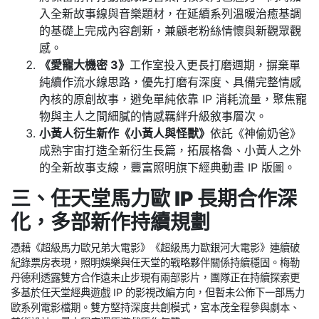
入全新故事線與音樂題材，在延續系列溫暖治癒基調
的基礎上完成內容創新，兼顧老粉絲情懷與新觀眾觀
感。
《愛寵大機密 3》
工作室投入更長打磨週期，摒棄單
純續作流水線思路，優先打磨有深度、具備完整情感
內核的原創故事，避免單純依靠 IP 消耗流量，聚焦寵
物與主人之間細膩的情感羈絆升級敘事層次。
小黃人衍生新作《小黃人與怪獸》
依託《神偷奶爸》
成熟宇宙打造全新衍生長篇，拓展格魯、小黃人之外
的全新故事支線，豐富照明旗下經典動畫 IP 版圖。
三、任天堂馬力歐 IP 長期合作深
化，多部新作持續規劃
憑藉《超級馬力歐兄弟大電影》《超級馬力歐銀河大電影》連續破
紀錄票房表現，照明娛樂與任天堂的戰略夥伴關係持續穩固。梅勒
丹德利透露雙方合作遠未止步現有兩部影片，團隊正在持續探索更
多基於任天堂經典遊戲 IP 的影視改編方向，但暫未公佈下一部馬力
歐系列電影檔期。雙方堅持深度共創模式，宮本茂全程參與劇本、