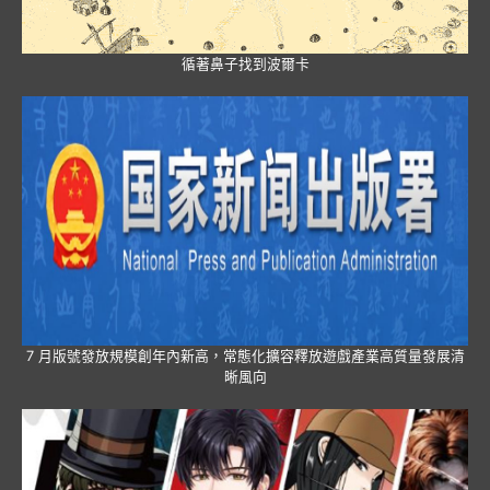
循著鼻子找到波爾卡
7 月版號發放規模創年內新高，常態化擴容釋放遊戲產業高質量發展清
晰風向