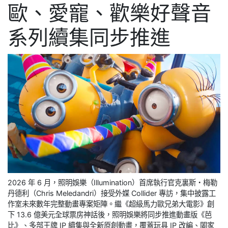
歐、愛寵、歡樂好聲音
系列續集同步推進
2026 年 6 月，照明娛樂（Illumination）首席執行官克裏斯・梅勒
丹德利（Chris Meledandri）接受外媒 Collider 專訪，集中披露工
作室未來數年完整動畫專案矩陣。繼《超級馬力歐兄弟大電影》創
下 13.6 億美元全球票房神話後，照明娛樂將同步推進動畫版《芭
比》、多部王牌 IP 續集與全新原創動畫，覆蓋玩具 IP 改編、闔家