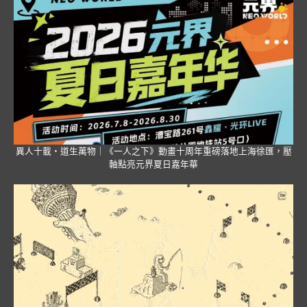
異人十載・道生萬物｜《一人之下》動畫十周年重磅落地上海徐匯，壓
軸點亮元界夏日嘉年華