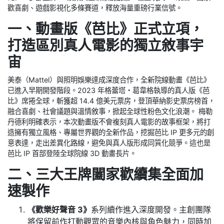
歡喜劇、遊戲影視化多條賽道，釋放海量重磅行業信號。
一、動畫版《芭比》正式立項，
打造區別真人電影的獨立敘事宇
宙
美泰（Mattel）與照明娛樂達成深度合作，全新院線動畫《芭比》
已進入早期開發階段。2023 年格蕾塔・葛韋格執導的真人版《芭
比》席捲全球，斬獲超 14.4 億美元票房，登頂華納影史票房榜首，
融合喜劇、社會議題與溫情敘事，掀起全球性粉色文化浪潮。 梅勒
丹德利明確表示，本次動畫版不會複刻真人電影的故事框架，將打
造擁有獨立風格、專屬世界觀的全新作品，挖掘芭比 IP 更多元的創
意表達，走出差異化路線，避免與真人版形成同質化競爭。這也是
芭比 IP 首部登陸全球院線 3D 動畫長片。
二、三大王牌闔家歡續集全面加
速製作
《歡樂好聲音 3》
系列續作進入深度開發。主創團隊
將保留前作打動觀眾的音樂內核與角色魅力，同時加