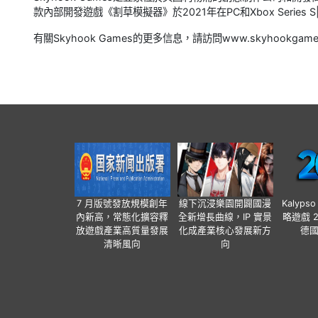
款內部開發遊戲《割草模擬器》於2021年在PC和Xbox Series S|
有關Skyhook Games的更多信息，請訪問www.skyhookgame
7 月版號發放規模創年
線下沉浸樂園開闢國漫
Kalyps
內新高，常態化擴容釋
全新增長曲線，IP 實景
略遊戲 
放遊戲產業高質量發展
化成產業核心發展新方
德
清晰風向
向