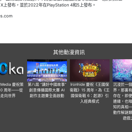
X上發布，並於2022年在PlayStation 4和5上發布。
s.com
其他動漫資訊
o Media 慶祝策
第八屆 “講好中國故事”
Ironhide 慶祝《王國保
沉浸於一
20 周年——從
創意傳播國際大賽 AI
衛戰》15 周年，為《王
界，那裏
國走向世界
創作主題賽全面啟動
國保衛戰 6：起源》引
存在，即
入經典模式
邊緣，也
知的真相
動作解謎
遊戲