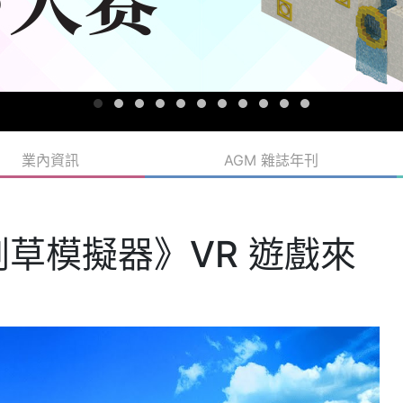
業內資訊
AGM 雜誌年刊
草模擬器》VR 遊戲來