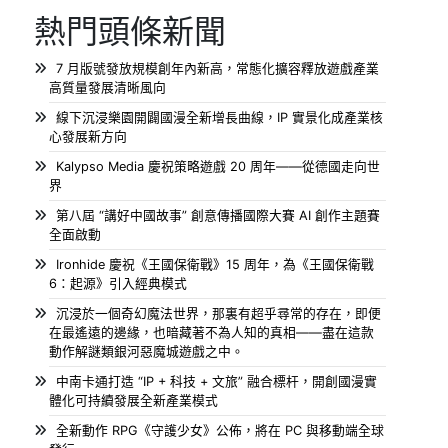
熱門頭條新聞
7 月版號發放規模創年內新高，常態化擴容釋放遊戲產業
高質量發展清晰風向
線下沉浸樂園開闢國漫全新增長曲線，IP 實景化成產業核
心發展新方向
Kalypso Media 慶祝策略遊戲 20 周年——從德國走向世
界
第八屆 “講好中國故事” 創意傳播國際大賽 AI 創作主題賽
全面啟動
Ironhide 慶祝《王國保衛戰》15 周年，為《王國保衛戰
6：起源》引入經典模式
沉浸於一個奇幻魔法世界，那裏有超乎尋常的存在，即便
在最遙遠的邊緣，也暗藏著不為人知的真相——盡在這款
動作解謎類銀河惡魔城遊戲之中。
中南卡通打造 “IP + 科技 + 文旅” 融合標杆，開創國漫實
體化可持續發展全新產業模式
全新動作 RPG《守護少女》公佈，將在 PC 與移動端全球