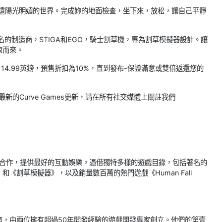
永遠陽光明媚的世界。完成妳的地面檢查，坐下來，放松，讓自己平靜
的制造商，STIGA和EGO，騎士割草機，專為割草模擬器設計。讓
滾而來。
 14.99英鎊，預售折扣為10%，直到發布-保證滿意或雙倍返還您的
新的Curve Games更新，請在所有社交媒體上關註我們
開發者合作，提供最好的互動娛樂。憑借獨特多樣的遊戲目錄，包括著名的
割草模擬器》，以及銷量數百萬的熱門遊戲《Human Fall
開發商，由兩位擁有超過50年開發經驗的遊戲開發專家創立。他們的第壹