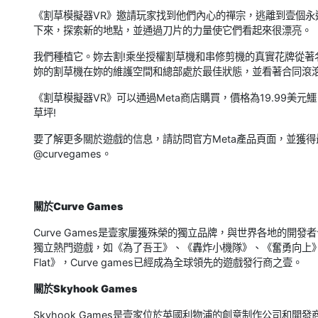
《割草模擬器VR》邀請玩家找到他們內心的禪宗，逃離到壹個
下來，探索新的地點，並通過刀片的力量使它們看起來很漂亮。
我們種植它。妳去割!乘坐授權割草機和串修剪機的真實花牌從著名
妳的割草機在妳的維護空間和總部處於最佳狀態，並看著合同滾
《割草模擬器VR》可以通過Meta商店購買，價格為19.99美元鱷
草坪!
要了解更多關於遊戲的信息，請訪問官方Meta產品頁面，並獲得最
@curvegames。
關於Curve Games
Curve Games是壹家屢獲殊榮的獨立品牌，與世界各地的
獨立熱門遊戲，如《為了吾王》、《轟炸小機隊》、《奮勇向上》和《
Flat》，Curve games已經成為全球領先的遊戲發行商之壹。
關於Skyhook Games
Skyhook Games是壹家位於英國利物浦的創意制作公司和