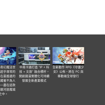
個奇幻魔法世
中南卡通打造 “IP + 科
全新動作 RPG《守護少
有超乎尋常的
技 + 文旅” 融合標杆，
女》公佈，將在 PC 與
便在最遙遠的
開創國漫實體化可持續
移動端全球發行
暗藏著不為人
發展全新產業模式
——盡在這款
類銀河惡魔城
之中。