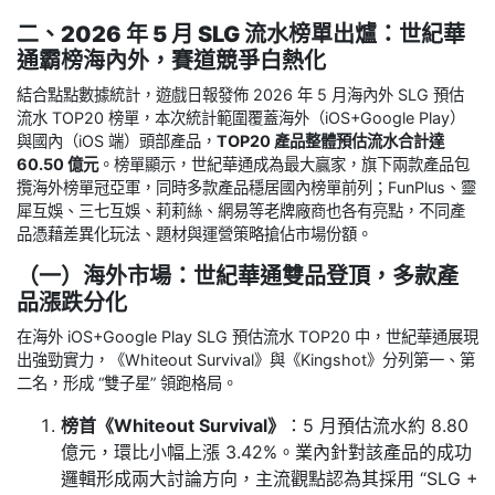
二、2026 年 5 月 SLG 流水榜單出爐：世紀華
通霸榜海內外，賽道競爭白熱化
結合點點數據統計，遊戲日報發佈 2026 年 5 月海內外 SLG 預估
流水 TOP20 榜單，本次統計範圍覆蓋海外（iOS+Google Play）
與國內（iOS 端）頭部產品，
TOP20 產品整體預估流水合計達
60.50 億元
。榜單顯示，世紀華通成為最大贏家，旗下兩款產品包
攬海外榜單冠亞軍，同時多款產品穩居國內榜單前列；FunPlus、靈
犀互娛、三七互娛、莉莉絲、網易等老牌廠商也各有亮點，不同產
品憑藉差異化玩法、題材與運營策略搶佔市場份額。
（一）海外市場：世紀華通雙品登頂，多款產
品漲跌分化
在海外 iOS+Google Play SLG 預估流水 TOP20 中，世紀華通展現
出強勁實力，《Whiteout Survival》與《Kingshot》分列第一、第
二名，形成 “雙子星” 領跑格局。
榜首《Whiteout Survival》
：5 月預估流水約 8.80
億元，環比小幅上漲 3.42%。業內針對該產品的成功
邏輯形成兩大討論方向，主流觀點認為其採用 “SLG +