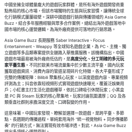
中國坐擁全球體量龐大的遊戲玩家群體，是所有海外遊戲開發商重
點佈局的核心市場，但該市場獨特的生態與玩家習慣，讓傳統全球
化行銷模式屢屢碰壁。深耕中國遊戲行銷與傳播領域的 Asia Game
Buzz，結合多年服務經驗與眾多合作案例，總結出海外遊戲落地中
國市場的核心運營邏輯，為海外廠商提供可落地的行銷思路。
Asia Game Buzz 長期服務 Saber Interactive、Focus
Entertainment、Weappy 等全球知名遊戲企業，為 PC、主機、獨
立遊戲等多品類專案提供全鏈路入華推廣服務。該機構指出，中國
遊戲市場最易被海外廠商低估的，是
高度分化、分工明確的多元玩
家平臺生態
。不同於歐美市場流量集中於少數主流平臺，國內玩家
獲取遊戲資訊、消費內容的管道呈現碎片化特徵，各大平臺形成了
完整的傳播矩陣：Bilibili 聚集核心玩家，以深度遊戲內容、專業視頻
評測為主；抖音依靠短視頻形式實現遊戲快速曝光，覆蓋泛娛樂用
戶；小紅書主打生活化遊戲種草，依託口碑吸引休閒玩家；小黑盒
是 PC 與 Steam 玩家的核心聚集地，玩家討論氛圍濃厚；QQ 及各
類垂直社群則承擔深度交流、口碑裂變的作用。
這意味著，中國玩家發現、瞭解並選擇一款遊戲，是跨平臺、多節
點、長週期的傳播過程。單純套用海外 “統一視覺物料 + 同步傳播節
奏” 的行銷方式，無法實現有效市場滲透。對此，Asia Game Buzz
提出多項核心運營原則。