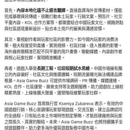
首先，
內容本地化遠不止語言翻譯
。直接直譯海外宣傳素材，僅能
完成基礎資訊傳遞，很難打動本土玩家。行銷文案、預告片、社交
平臺內容、KOL 合作方案等，都需要結合中國玩家文化、網路熱點
與社區語境重新設計，貼合本土用戶的審美與溝通習慣。
其次，重視創作者與玩家社區的影響力。如今國內玩家的消費決
策，極大程度受到直播、實測視頻、社區討論、達人推薦的影響。
海外廠商需精准匹配不同平臺的用戶畫像，聯動媒體、內容創作者
與核心玩家社群，實現精准觸達。
再者，遊戲入華是
長期工程，切忌短期試水思維
。中國市場擁有獨
立的內容偏好、社區文化與推廣邏輯，短期流量曝光無法構建品牌
根基。Asia Game Buzz 可提供市場調研、PR 傳播、媒體運維、
KOL 合作、社區運營、展會支持等全週期服務，助力遊戲在上線前
積累熱度、上線後擴大聲量、運營階段維繫玩家社群。
Asia Game Buzz 首席執行官 Kseniya Zubareva 表示，有效的中
國遊戲行銷，核心是讀懂玩家發現遊戲、交流互動、建立品牌認同
的全過程。只有貼合本土市場特性制定策略，才能搭建廠商與玩家
之間長久、真實的聯結。未來，Asia Game Buzz 也將持續攜手全
球遊戲夥伴，助力更多海外優質遊戲紮根中國市場。