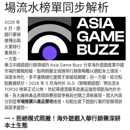
場流水榜單同步解析
2026 年
6 月，遊
戲行業接
連傳出兩
大重磅行
業資訊。
一方面，
專注中國遊戲行銷領域的 Asia Game Buzz 分享海外遊戲進軍中國
市場的實戰經驗，點明照搬全球通用行銷策略難以適配本土環境，
深度本地化、多平臺精細化運營才是破局關鍵；另一方面，結合點
點數據統計，2026 年 5 月海內外 SLG（策略類遊戲）預估流水
TOP20 榜單正式公佈，世紀華通憑藉多款產品強勢領跑海內外市
場，各大廠商產品表現與賽道競爭格局也隨之清晰展現。兩大內容
分別從
市場推廣
與
產品營收
維度，勾勒出當下遊戲行業的發展現狀
與競爭趨勢。
一、拒絕模式照搬！海外遊戲入華行銷需深耕
本土生態