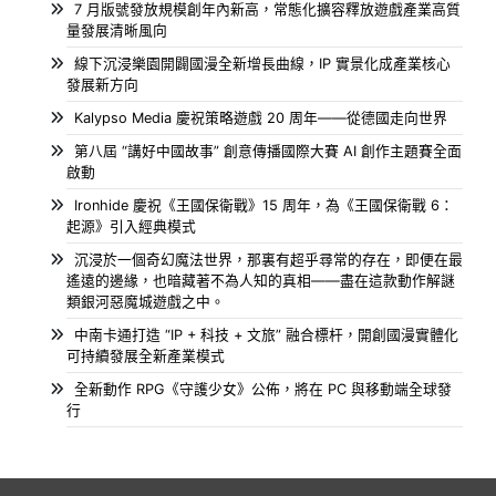
7 月版號發放規模創年內新高，常態化擴容釋放遊戲產業高質
量發展清晰風向
線下沉浸樂園開闢國漫全新增長曲線，IP 實景化成產業核心
發展新方向
Kalypso Media 慶祝策略遊戲 20 周年——從德國走向世界
第八屆 “講好中國故事” 創意傳播國際大賽 AI 創作主題賽全面
啟動
Ironhide 慶祝《王國保衛戰》15 周年，為《王國保衛戰 6：
起源》引入經典模式
沉浸於一個奇幻魔法世界，那裏有超乎尋常的存在，即便在最
遙遠的邊緣，也暗藏著不為人知的真相——盡在這款動作解謎
類銀河惡魔城遊戲之中。
中南卡通打造 “IP + 科技 + 文旅” 融合標杆，開創國漫實體化
可持續發展全新產業模式
全新動作 RPG《守護少女》公佈，將在 PC 與移動端全球發
行