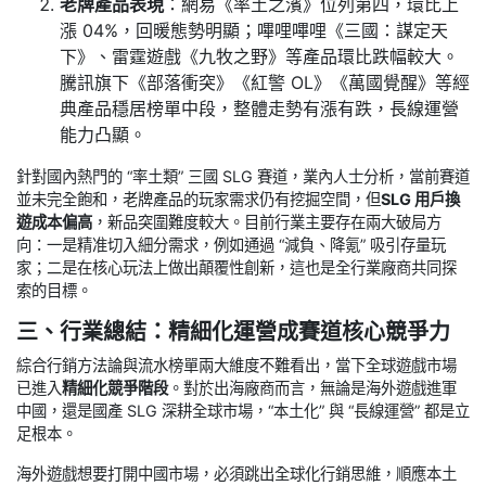
老牌產品表現
：網易《率土之濱》位列第四，環比上
漲 04%，回暖態勢明顯；嗶哩嗶哩《三國：謀定天
下》、雷霆遊戲《九牧之野》等產品環比跌幅較大。
騰訊旗下《部落衝突》《紅警 OL》《萬國覺醒》等經
典產品穩居榜單中段，整體走勢有漲有跌，長線運營
能力凸顯。
針對國內熱門的 “率土類” 三國 SLG 賽道，業內人士分析，當前賽道
並未完全飽和，老牌產品的玩家需求仍有挖掘空間，但
SLG 用戶換
遊成本偏高
，新品突圍難度較大。目前行業主要存在兩大破局方
向：一是精准切入細分需求，例如通過 “減負、降氪” 吸引存量玩
家；二是在核心玩法上做出顛覆性創新，這也是全行業廠商共同探
索的目標。
三、行業總結：精細化運營成賽道核心競爭力
綜合行銷方法論與流水榜單兩大維度不難看出，當下全球遊戲市場
已進入
精細化競爭階段
。對於出海廠商而言，無論是海外遊戲進軍
中國，還是國產 SLG 深耕全球市場，“本土化” 與 “長線運營” 都是立
足根本。
海外遊戲想要打開中國市場，必須跳出全球化行銷思維，順應本土