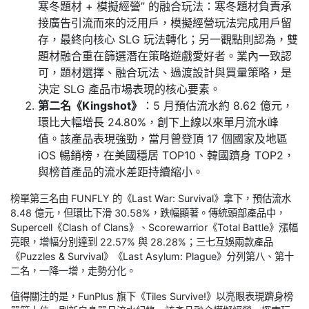
寒冬題材 + 模擬經營” 的融合玩法：寒冬題材負責承
接廣告引流而來的泛用戶，模擬經營玩法完成用戶留
存，最終向核心 SLG 玩法轉化；另一觀點則認為，雙
題材融合重在篩選潛在策略遊戲愛好者。業內一致認
可，題材選擇、融合玩法、過渡設計與買量策略，是
決定 SLG 產品市場表現的核心要素。
第二名《Kingshot》
：5 月預估流水約 8.62 億元，
環比大幅增長 24.80%，創下上線以來單月流水峰
值。該產品表現強勁，當月曾登頂 17 個國家及地區
iOS 暢銷榜，在美國穩居 TOP10、韓國躋身 TOP2，
與榜首產品的流水差距持續縮小。
榜單第三名由 FUNFLY 的《Last War: Survival》拿下，預估流水
8.48 億元，但環比下滑 30.58%，跌幅顯著。傳統頭部產品中，
Supercell《Clash of Clans》、Scorewarrior《Total Battle》漲幅
亮眼，增幅分別達到 22.57% 與 28.28%；三七互娛兩款產品
《Puzzles & Survival》《Last Asylum: Plague》分列第八、第十
二名，一降一增，走勢分化。
值得關注的是，FunPlus 旗下《Tiles Survive!》以亮眼表現躋身榜