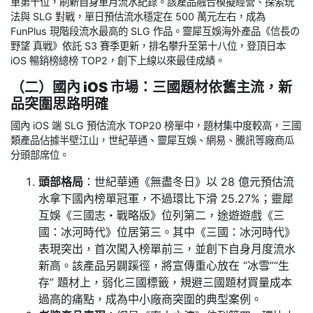
單第十位，刷新自身單月流水紀錄。該產品融合模擬經營、探索玩
法與 SLG 對戰，單日預估流水穩定在 500 萬元左右，成為
FunPlus 現階段流水最高的 SLG 作品。靈犀互娛海外產品《信長の
野望 真戦》依託 S3 賽季更新，排名攀升至第十八位，登頂日本
iOS 暢銷榜總榜 TOP2，創下上線以來最佳成績。
（二）國內 iOS 市場：三國題材依舊主流，新
品突圍思路明確
國內 iOS 端 SLG 預估流水 TOP20 榜單中，題材集中度較高，三國
類產品佔據半壁江山，世紀華通、靈犀互娛、網易、騰訊等廠商瓜
分頭部席位。
頭部格局
：世紀華通《無盡冬日》以 28 億元預估流
水拿下國內榜單冠軍，不過環比下滑 25.27%；靈犀
互娛《三國志・戰略版》位列第二，途遊遊戲《三
國：冰河時代》位居第三。其中《三國：冰河時代》
表現突出，首次闖入榜單前三，並創下自身月度流水
新高。該產品另闢蹊徑，將宣傳重心放在 “冰雪”“生
存” 題材上，弱化三國標籤，規避三國題材買量成本
過高的痛點，成為中小廠商突圍的典型案例。