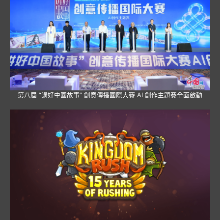
第八屆 “講好中國故事” 創意傳播國際大賽 AI 創作主題賽全面啟動