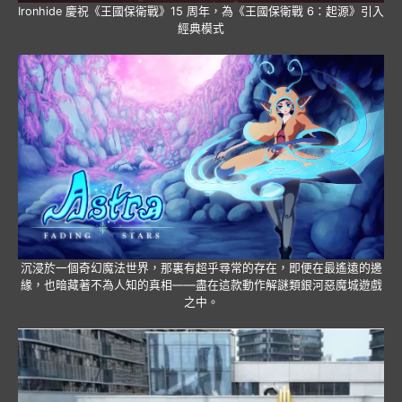
Ironhide 慶祝《王國保衛戰》15 周年，為《王國保衛戰 6：起源》引入
經典模式
沉浸於一個奇幻魔法世界，那裏有超乎尋常的存在，即便在最遙遠的邊
緣，也暗藏著不為人知的真相——盡在這款動作解謎類銀河惡魔城遊戲
之中。