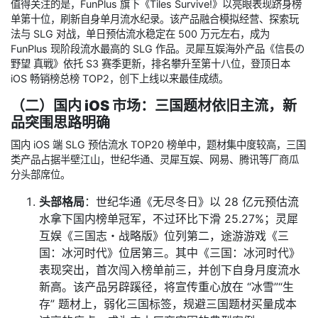
值得关注的是，FunPlus 旗下《Tiles Survive!》以亮眼表现跻身榜
单第十位，刷新自身单月流水纪录。该产品融合模拟经营、探索玩
法与 SLG 对战，单日预估流水稳定在 500 万元左右，成为
FunPlus 现阶段流水最高的 SLG 作品。灵犀互娱海外产品《信長の
野望 真戦》依托 S3 赛季更新，排名攀升至第十八位，登顶日本
iOS 畅销榜总榜 TOP2，创下上线以来最佳成绩。
（二）国内 iOS 市场：三国题材依旧主流，新
品突围思路明确
国内 iOS 端 SLG 预估流水 TOP20 榜单中，题材集中度较高，三国
类产品占据半壁江山，世纪华通、灵犀互娱、网易、腾讯等厂商瓜
分头部席位。
头部格局
：世纪华通《无尽冬日》以 28 亿元预估流
水拿下国内榜单冠军，不过环比下滑 25.27%；灵犀
互娱《三国志・战略版》位列第二，途游游戏《三
国：冰河时代》位居第三。其中《三国：冰河时代》
表现突出，首次闯入榜单前三，并创下自身月度流水
新高。该产品另辟蹊径，将宣传重心放在 “冰雪”“生
存” 题材上，弱化三国标签，规避三国题材买量成本