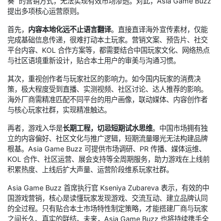
奏” 的营销方式，无法实现有效市场渗透。对此，Asia Game Buzz
提出多项核心运营原则。
首先，
内容本地化远不止语言翻译
。直接直译海外宣传素材，仅能
完成基础信息传递，很难打动本土玩家。营销文案、预告片、社交
平台内容、KOL 合作方案等，都需要结合中国玩家文化、网络热点
与社区语境重新设计，贴合本土用户的审美与沟通习惯。
其次，重视创作者与玩家社区的影响力。如今国内玩家的消费决
策，极大程度受到直播、实测视频、社区讨论、达人推荐的影响。
海外厂商需精准匹配不同平台的用户画像，联动媒体、内容创作者
与核心玩家社群，实现精准触达。
再者，游戏入华是
长期工程，切忌短期试水思维
。中国市场拥有独
立的内容偏好、社区文化与推广逻辑，短期流量曝光无法构建品牌
根基。Asia Game Buzz 可提供市场调研、PR 传播、媒体运维、
KOL 合作、社区运营、展会支持等全周期服务，助力游戏在上线前
积累热度、上线后扩大声量、运营阶段维系玩家社群。
Asia Game Buzz 首席执行官 Kseniya Zubareva 表示，有效的中
国游戏营销，核心是读懂玩家发现游戏、交流互动、建立品牌认同
的全过程。只有贴合本土市场特性制定策略，才能搭建厂商与玩家
之间长久、真实的联结。未来，Asia Game Buzz 也将持续携手全