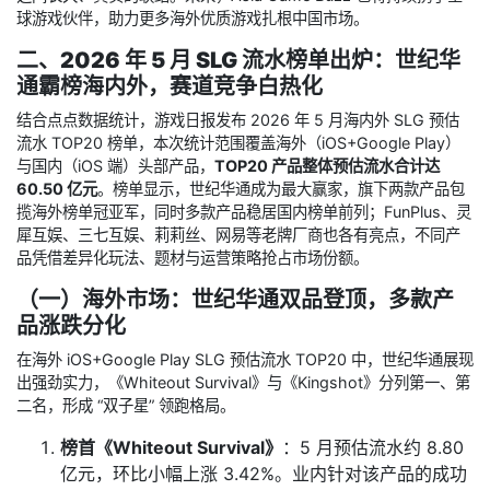
球游戏伙伴，助力更多海外优质游戏扎根中国市场。
二、2026 年 5 月 SLG 流水榜单出炉：世纪华
通霸榜海内外，赛道竞争白热化
结合点点数据统计，游戏日报发布 2026 年 5 月海内外 SLG 预估
流水 TOP20 榜单，本次统计范围覆盖海外（iOS+Google Play）
与国内（iOS 端）头部产品，
TOP20 产品整体预估流水合计达
60.50 亿元
。榜单显示，世纪华通成为最大赢家，旗下两款产品包
揽海外榜单冠亚军，同时多款产品稳居国内榜单前列；FunPlus、灵
犀互娱、三七互娱、莉莉丝、网易等老牌厂商也各有亮点，不同产
品凭借差异化玩法、题材与运营策略抢占市场份额。
（一）海外市场：世纪华通双品登顶，多款产
品涨跌分化
在海外 iOS+Google Play SLG 预估流水 TOP20 中，世纪华通展现
出强劲实力，《Whiteout Survival》与《Kingshot》分列第一、第
二名，形成 “双子星” 领跑格局。
榜首《Whiteout Survival》
：5 月预估流水约 8.80
亿元，环比小幅上涨 3.42%。业内针对该产品的成功