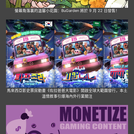
螢幕角落裏的溫馨小花園：BuGarden 將於 9 月 22 日發售！
馬來西亞影史票房動畫《佐拉爸爸大電影》開啟全球大範圍發行，本土
溫情敘事引爆海內外行業關注