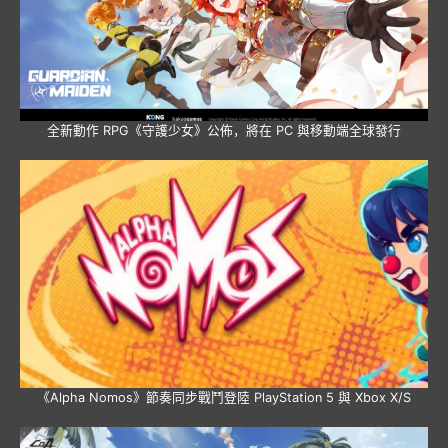
全新動作 RPG《守護少女》公佈，將在 PC 與移動端全球發行
《Alpha Nomos》節奏同步戰鬥登陸 PlayStation 5 與 Xbox X/S