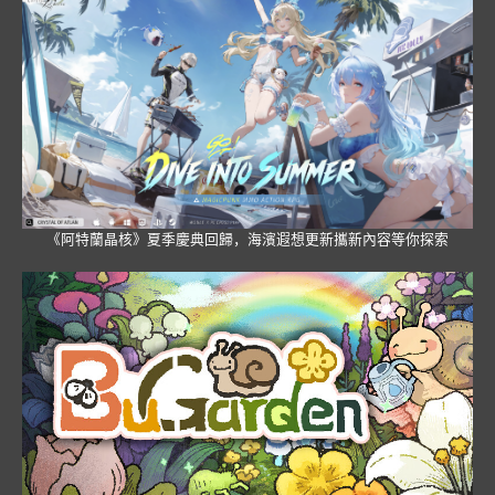
《阿特蘭晶核》夏季慶典回歸，海濱遐想更新攜新內容等你探索