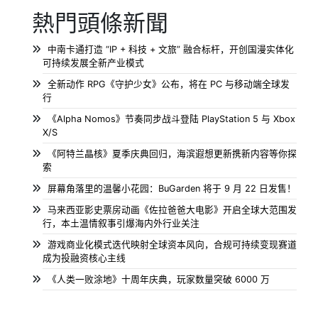
熱門頭條新聞
中南卡通打造 “IP + 科技 + 文旅” 融合标杆，开创国漫实体化
可持续发展全新产业模式
全新动作 RPG《守护少女》公布，将在 PC 与移动端全球发
行
《Alpha Nomos》节奏同步战斗登陆 PlayStation 5 与 Xbox
X/S
《阿特兰晶核》夏季庆典回归，海滨遐想更新携新内容等你探
索
屏幕角落里的温馨小花园：BuGarden 将于 9 月 22 日发售！
马来西亚影史票房动画《佐拉爸爸大电影》开启全球大范围发
行，本土温情叙事引爆海内外行业关注
游戏商业化模式迭代映射全球资本风向，合规可持续变现赛道
成为投融资核心主线
《人类一败涂地》十周年庆典，玩家数量突破 6000 万