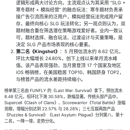
逻辑形成两大讨论方向，主流观点认为其采用 “SLG +
寒冬题材 + 模拟经营” 的融合玩法：寒冬题材负责承
接广告引流而来的泛用户，模拟经营玩法完成用户留
存，最终向核心 SLG 玩法转化；另一观点则认为，双
题材融合重在筛选潜在策略游戏爱好者。业内一致认
可，题材选择、融合玩法、过渡设计与买量策略，是
决定 SLG 产品市场表现的核心要素。
第二名《Kingshot》
：5 月预估流水约 8.62 亿元，
环比大幅增长 24.80%，创下上线以来单月流水峰
值。该产品表现强劲，当月曾登顶 17 个国家及地区
iOS 畅销榜，在美国稳居 TOP10、韩国跻身 TOP2，
与榜首产品的流水差距持续缩小。
榜单第三名由 FUNFLY 的《Last War: Survival》拿下，预估流水
8.48 亿元，但环比下滑 30.58%，跌幅显著。传统头部产品中，
Supercell《Clash of Clans》、Scorewarrior《Total Battle》涨幅
亮眼，增幅分别达到 22.57% 与 28.28%；三七互娱两款产品
《Puzzles & Survival》《Last Asylum: Plague》分列第八、第十
二名，一降一增，走势分化。