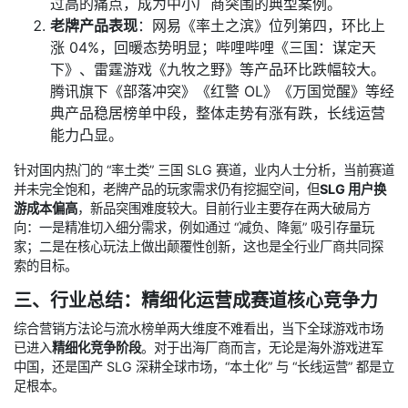
过高的痛点，成为中小厂商突围的典型案例。
老牌产品表现
：网易《率土之滨》位列第四，环比上
涨 04%，回暖态势明显；哔哩哔哩《三国：谋定天
下》、雷霆游戏《九牧之野》等产品环比跌幅较大。
腾讯旗下《部落冲突》《红警 OL》《万国觉醒》等经
典产品稳居榜单中段，整体走势有涨有跌，长线运营
能力凸显。
针对国内热门的 “率土类” 三国 SLG 赛道，业内人士分析，当前赛道
并未完全饱和，老牌产品的玩家需求仍有挖掘空间，但
SLG 用户换
游成本偏高
，新品突围难度较大。目前行业主要存在两大破局方
向：一是精准切入细分需求，例如通过 “减负、降氪” 吸引存量玩
家；二是在核心玩法上做出颠覆性创新，这也是全行业厂商共同探
索的目标。
三、行业总结：精细化运营成赛道核心竞争力
综合营销方法论与流水榜单两大维度不难看出，当下全球游戏市场
已进入
精细化竞争阶段
。对于出海厂商而言，无论是海外游戏进军
中国，还是国产 SLG 深耕全球市场，“本土化” 与 “长线运营” 都是立
足根本。