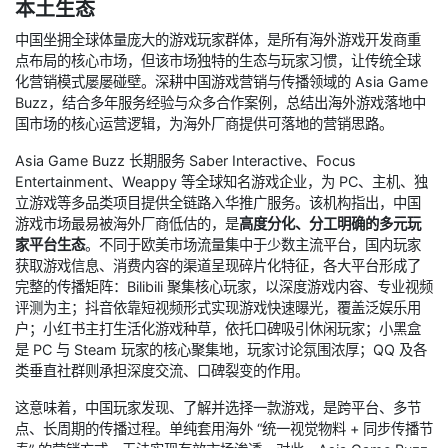
本土生态
中国坐拥全球体量庞大的游戏玩家群体，是所有海外游戏开发商重
点布局的核心市场，但该市场独特的生态与玩家习惯，让传统全球
化营销模式屡屡碰壁。深耕中国游戏营销与传播领域的 Asia Game
Buzz，结合多年服务经验与众多合作案例，总结出海外游戏落地中
国市场的核心运营逻辑，为海外厂商提供可落地的营销思路。
Asia Game Buzz 长期服务 Saber Interactive、Focus
Entertainment、Weappy 等全球知名游戏企业，为 PC、主机、独
立游戏等多品类项目提供全链路入华推广服务。该机构指出，中国
游戏市场最易被海外厂商低估的，是
高度分化、分工明确的多元玩
家平台生态
。不同于欧美市场流量集中于少数主流平台，国内玩家
获取游戏信息、消费内容的渠道呈现碎片化特征，各大平台形成了
完整的传播矩阵：Bilibili 聚集核心玩家，以深度游戏内容、专业视频
评测为主；抖音依靠短视频形式实现游戏快速曝光，覆盖泛娱乐用
户；小红书主打生活化游戏种草，依托口碑吸引休闲玩家；小黑盒
是 PC 与 Steam 玩家的核心聚集地，玩家讨论氛围浓厚；QQ 及各
类垂直社群则承担深度交流、口碑裂变的作用。
这意味着，中国玩家发现、了解并选择一款游戏，是跨平台、多节
点、长周期的传播过程。单纯套用海外 “统一视觉物料 + 同步传播节