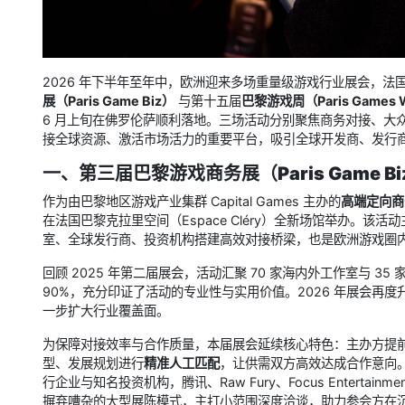
2026 年下半年至年中，欧洲迎来多场重量级游戏行业展会，法
展（Paris Game Biz）
与第十五届
巴黎游戏周（Paris Games 
6 月上旬在佛罗伦萨顺利落地。三场活动分别聚焦商务对接、大
接全球资源、激活市场活力的重要平台，吸引全球开发商、发行
一、第三届巴黎游戏商务展（Paris Game B
作为由巴黎地区游戏产业集群 Capital Games 主办的
高端定向商
在法国巴黎克拉里空间（Espace Cléry）全新场馆举办。
室、全球发行商、投资机构搭建高效对接桥梁，也是欧洲游戏圈
回顾 2025 年第二届展会，活动汇聚 70 家海内外工作室与 3
90%，充分印证了活动的专业性与实用价值。2026 年展会再
一步扩大行业覆盖面。
为保障对接效率与合作质量，本届展会延续核心特色：主办方提
型、发展规划进行
精准人工匹配
，让供需双方高效达成合作意向
行企业与知名投资机构，腾讯、Raw Fury、Focus Enterta
摒弃嘈杂的大型展陈模式，主打小范围深度洽谈，助力参会方在