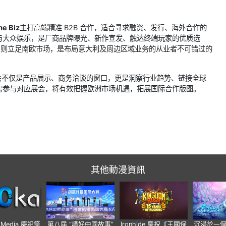
me Biz
主打高端精准 B2B 合作，适合寻求融资、发行、海外合作的
与大众娱乐，是厂商品牌曝光、新作宣发、触达终端玩家的优质选
e
则立足南欧市场，是布局意大利及周边区域业务的从业者不可错过的
展会不仅是产品展示、商务洽谈的窗口，更是洞察行业趋势、链接全球
需参与对应展会，将有效把握欧洲市场机遇，拓展国际合作版图。
其他動漫資訊
o Media 慶祝策
第八屆 “講好中國故事”
Ironhide 慶祝《王國保
沉浸於一