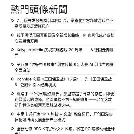
熱門頭條新聞
7 月版号发放规模创年内新高，常态化扩容释放游戏产业
高质量发展清晰风向
线下沉浸乐园开辟国漫全新增长曲线，IP 实景化成产业核
心发展新方向
Kalypso Media 庆祝策略游戏 20 周年——从德国走向世
界
第八届 “讲好中国故事” 创意传播国际大赛 AI 创作主题赛
全面启动
Ironhide 庆祝《王国保卫战》15 周年，为《王国保卫战
6：起源》引入经典模式
沉浸于一个奇幻魔法世界，那里有超乎寻常的存在，即便
在最遥远的边缘，也暗藏着不为人知的真相——尽在这款
动作解谜类银河恶魔城游戏之中。
中南卡通打造 “IP + 科技 + 文旅” 融合标杆，开创国漫实
体化可持续发展全新产业模式
全新动作 RPG《守护少女》公布，将在 PC 与移动端全球