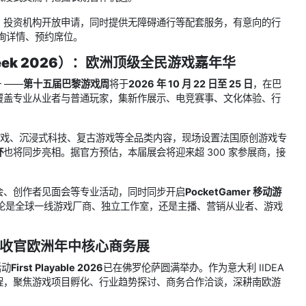
、投资机构开放申请，同时提供无障碍通行等配套服务，有意向的行
rg咨询详情、预约席位。
Week 2026）：欧洲顶级全民游戏嘉年华
一 ——
第十五届巴黎游戏周
将于
2026 年 10 月 22 日至 25 日
，在巴
位覆盖专业从业者与普通玩家，集新作展示、电竞赛事、文化体验、行
游戏、沉浸式科技、复古游戏等全品类内容，现场设置法国原创游戏专
杯
也将同步亮相。据官方预估，本届展会将迎来超 300 家参展商，接
会、创作者见面会等专业活动，同时同步开启
PocketGamer 移动游
 日。无论是全球一线游戏厂商、独立工作室，还是主播、营销从业者、游戏
佛罗伦萨收官欧洲年中核心商务展
活动
First Playable 2026
已在佛罗伦萨圆满举办。作为意大利 IIDEA
程，聚焦游戏项目孵化、行业趋势探讨、商务合作洽谈，深耕南欧游
。