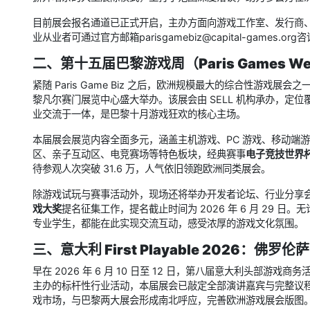
目前展会报名通道已正式开启，主办方面向游戏工作室、发行商
业从业者可通过官方邮箱parisgamebiz@capital-games.o
二、第十五届巴黎游戏周（Paris Games 
紧随 Paris Game Biz 之后，欧洲规模最大的综合性游戏展会之
黎凡尔赛门展览中心盛大举办。该展会由 SELL 机构承办，定
业交流于一体，是巴黎十月游戏狂欢的核心主场。
本届展会展览内容全面多元，涵盖主机游戏、PC 游戏、移动端
区、亲子互动区、电竞赛场等特色板块，经典赛事
电子竞技世界
待参观人次突破 31.6 万，人气依旧领跑欧洲同类展会。
除游戏试玩与赛事活动外，现场还将举办开发者论坛、行业分享
戏大奖
提名征集工作，提名截止时间为 2026 年 6 月 29
专业学生，都能在此实现交流互动，感受浓厚的游戏文化氛围。
三、意大利 First Playable 2026：
早在 2026 年 6 月 10 日至 12 日，第八届意大利头部游戏商务
主办的标杆性行业活动，本届展会已敲定全部演讲嘉宾与完整议
戏市场，与巴黎两大展会形成南北呼应，完善欧洲游戏展会版图