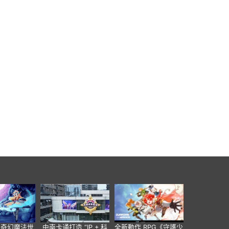
個奇幻魔法世
中南卡通打造 “IP + 科
全新動作 RPG《守護少