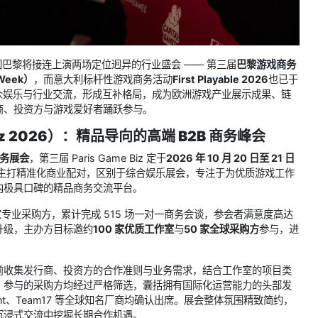
国巴黎将接连上演两场定位迥异的行业盛会 —— 第三届
巴黎游戏商务
Week）
，而意大利标杆性游戏商务活动
First Playable 2026
也已于
众娱乐与行业交流，形成互补格局，成为欧洲游戏产业展示成果、链
商、投资方与游戏爱好者踊跃参与。
iz 2026）：精品导向的高端 B2B 商务峰会
务展会
，第三届 Paris Game Biz 定于
2026 年 10 月 20 日至 21 日
该活动主打精准化商业配对，区别于综合娱乐展会，专注于为优质游戏工作
内极具口碑的精品商务交流平台。
5 家专业采购方，累计完成 515 场一对一商务会谈，参会者满意度高达
度升级，主办方目标邀约
100 家优质工作室
与
50 家全球采购方
参与，进
前收集发行商、投资方的合作准则与业务需求，结合工作室的项目类
。参与的采购方均经过严格筛选，囊括拥有国际化运营能力的头部发
inment、Team17 等全球知名厂商均确认出席。展会整体氛围精致简约，
沉浸式交流中挖掘长期合作机遇。