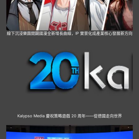
線下沉浸樂園開闢國漫全新增長曲線，IP 實景化成產業核心發展新方向
Kalypso Media 慶祝策略遊戲 20 周年——從德國走向世界