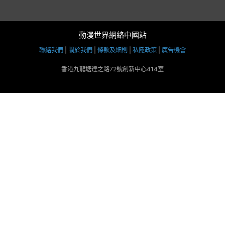
動漫世界網絡中國站
聯絡我們
|
關於我們
|
條款及細則
|
私隱政策
|
廣告機會
香港九龍塘達之路72號創新中心414室