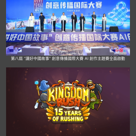
第八屆 “講好中國故事” 創意傳播國際大賽 AI 創作主題賽全面啟動