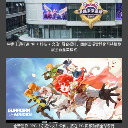
中南卡通打造 “IP + 科技 + 文旅” 融合標杆，開創國漫實體化可持續發
展全新產業模式
全新動作 RPG《守護少女》公佈，將在 PC 與移動端全球發行