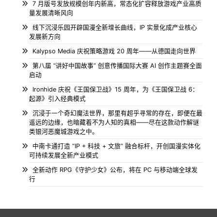
7 月版号发放规模创年内新高，常态化扩容释放游戏产业高质
量发展清晰风向
线下沉浸乐园开辟国漫全新增长曲线，IP 实景化成产业核心
发展新方向
Kalypso Media 庆祝策略游戏 20 周年——从德国走向世界
第八届 “讲好中国故事” 创意传播国际大赛 AI 创作主题赛全面
启动
Ironhide 庆祝《王国保卫战》15 周年，为《王国保卫战 6：
起源》引入经典模式
沉浸于一个奇幻魔法世界，那里有超乎寻常的存在，即便在最
遥远的边缘，也暗藏着不为人知的真相——尽在这款动作解谜
类银河恶魔城游戏之中。
中南卡通打造 “IP + 科技 + 文旅” 融合标杆，开创国漫实体化
可持续发展全新产业模式
全新动作 RPG《守护少女》公布，将在 PC 与移动端全球发
行