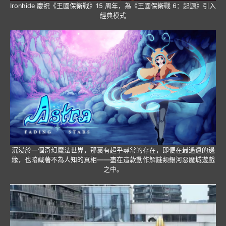
Ironhide 慶祝《王國保衛戰》15 周年，為《王國保衛戰 6：起源》引入
經典模式
沉浸於一個奇幻魔法世界，那裏有超乎尋常的存在，即便在最遙遠的邊
緣，也暗藏著不為人知的真相——盡在這款動作解謎類銀河惡魔城遊戲
之中。