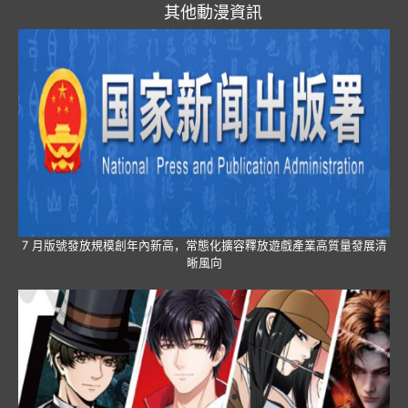
其他動漫資訊
7 月版號發放規模創年內新高，常態化擴容釋放遊戲產業高質量發展清
晰風向