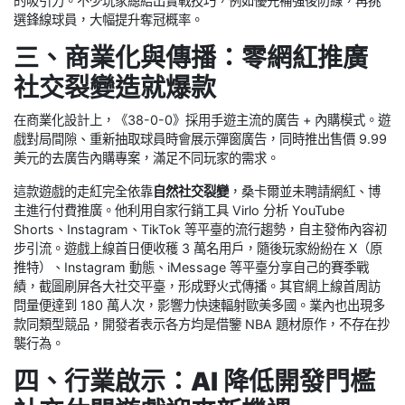
的吸引力。不少玩家總結出實戰技巧，例如優先補強後防線，再挑
選鋒線球員，大幅提升奪冠概率。
三、商業化與傳播：零網紅推廣
社交裂變造就爆款
在商業化設計上，《38-0-0》採用手遊主流的廣告 + 內購模式。遊
戲對局間隙、重新抽取球員時會展示彈窗廣告，同時推出售價 9.99
美元的去廣告內購專案，滿足不同玩家的需求。
這款遊戲的走紅完全依靠
自然社交裂變
，桑卡爾並未聘請網紅、博
主進行付費推廣。他利用自家行銷工具 Virlo 分析 YouTube
Shorts、Instagram、TikTok 等平臺的流行趨勢，自主發佈內容初
步引流。遊戲上線首日便收穫 3 萬名用戶，隨後玩家紛紛在 X（原
推特）、Instagram 動態、iMessage 等平臺分享自己的賽季戰
績，截圖刷屏各大社交平臺，形成野火式傳播。其官網上線首周訪
問量便達到 180 萬人次，影響力快速輻射歐美多國。業內也出現多
款同類型競品，開發者表示各方均是借鑒 NBA 題材原作，不存在抄
襲行為。
四、行業啟示：AI 降低開發門檻