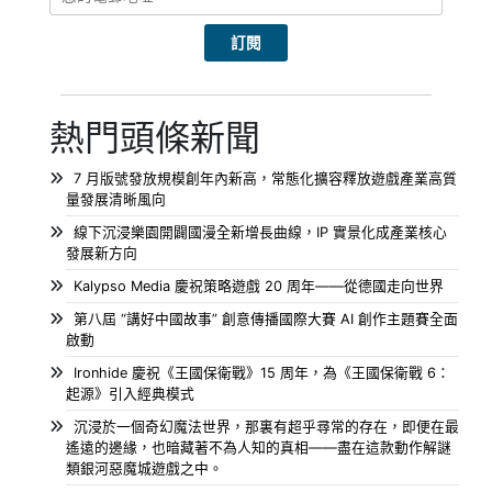
熱門頭條新聞
7 月版號發放規模創年內新高，常態化擴容釋放遊戲產業高質
量發展清晰風向
線下沉浸樂園開闢國漫全新增長曲線，IP 實景化成產業核心
發展新方向
Kalypso Media 慶祝策略遊戲 20 周年——從德國走向世界
第八屆 “講好中國故事” 創意傳播國際大賽 AI 創作主題賽全面
啟動
Ironhide 慶祝《王國保衛戰》15 周年，為《王國保衛戰 6：
起源》引入經典模式
沉浸於一個奇幻魔法世界，那裏有超乎尋常的存在，即便在最
遙遠的邊緣，也暗藏著不為人知的真相——盡在這款動作解謎
類銀河惡魔城遊戲之中。