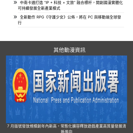
中南卡通打造 “IP + 科技 + 文旅” 融合標杆，開創國漫實體化
可持續發展全新產業模式
全新動作 RPG《守護少女》公佈，將在 PC 與移動端全球發
行
其他動漫資訊
7 月版號發放規模創年內新高，常態化擴容釋放遊戲產業高質量發展清
晰風向