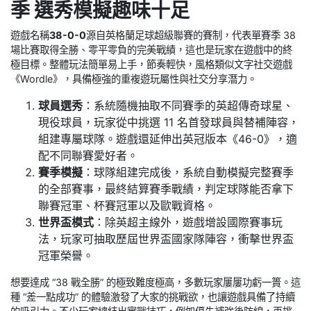
季 選秀模擬趣味十足
遊戲名稱
38-0-0
源自英格蘭足球超級聯賽的賽制，代表單賽季 38
場比賽取得全勝、零平零負的完美戰績，這也是玩家在遊戲中的終
極目標。整體玩法簡單易上手，節奏輕快，風格類似文字社交遊戲
《Wordle》，具備極強的重複遊玩屬性與社交分享潛力。
球員選秀
：系統隨機抽取不同賽季的英超傳奇球星、
現役球員，玩家從中挑選 11 名首發球員與替補陣容，
組建專屬球隊。遊戲還延伸出英冠版本《46-0》，適
配不同聯賽愛好者。
賽季模擬
：球隊組建完成後，系統自動模擬完整賽季
的全部賽事，最終結算賽季戰績，判定球隊能否拿下
聯賽冠軍、杯賽冠軍以及歐戰資格。
世界盃模式
：除英超主線外，遊戲增設國際賽事玩
法，玩家可抽取歷屆世界盃國家隊陣容，衝擊世界盃
冠軍榮譽。
想要達成 “38 戰全勝” 的極致難度極高，多數玩家屢屢功虧一簣。這
種 “差一點成功” 的體驗激發了大家的挑戰欲，也讓遊戲具備了持續