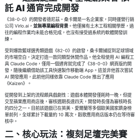
託 AI 通宵完成開發
《38-0-0》的開發者德尼茲・桑卡爾是一名企業家，同時運營行銷
公司 Virlo.ai，
並無專業編程背景
。他僅擁有土木工程相關學歷，過
往的編程作業均未能合格完成，也沒有接受過系統的軟體開發訓
練。
受到爆款籃球選秀類遊戲《82-0》的啟發，桑卡爾捕捉到足球領域
的市場空白，決定打造一款同類型休閒作品。他全程使用 AI 編程工
具 Claude Code，僅用一個通宵就完成了《38-0-0》網頁版的開
發，隨後繼續借助該工具快速製作移動端 App。這並非他首次嘗試
AI 開發應用，此前他同樣依靠 Claude Code 推出了應用
《Kaizen》。
從開發到上架的流程頗具戲劇性：遊戲本體開發僅耗時一晚，但提
交至蘋果應用商店後，審核週期長達四天，開發時長僅為審核時長
的四分之一。目前該遊戲已在英美、愛爾蘭等多個歐美國家躋身榜
單前列，全球累計下載量約 10 萬次，穀歌應用商店版本仍在等待審
核中。
二、核心玩法：複刻足壇完美賽