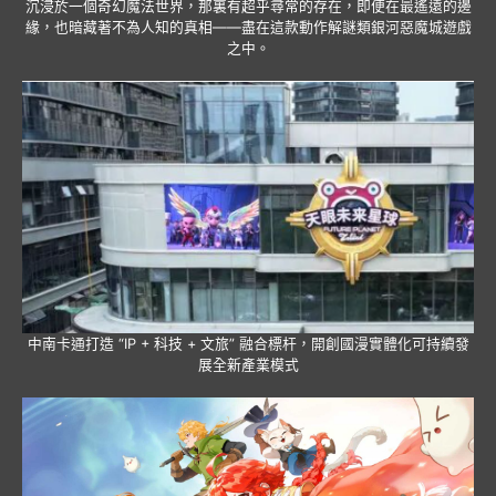
沉浸於一個奇幻魔法世界，那裏有超乎尋常的存在，即便在最遙遠的邊
緣，也暗藏著不為人知的真相——盡在這款動作解謎類銀河惡魔城遊戲
之中。
中南卡通打造 “IP + 科技 + 文旅” 融合標杆，開創國漫實體化可持續發
展全新產業模式