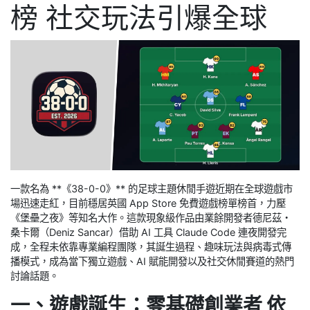
榜 社交玩法引爆全球
一款名為 **《38-0-0》** 的足球主題休閒手遊近期在全球遊戲市
場迅速走紅，目前穩居英國 App Store 免費遊戲榜單榜首，力壓
《堡壘之夜》等知名大作。這款現象級作品由業餘開發者德尼茲・
桑卡爾（Deniz Sancar）借助 AI 工具 Claude Code 連夜開發完
成，全程未依靠專業編程團隊，其誕生過程、趣味玩法與病毒式傳
播模式，成為當下獨立遊戲、AI 賦能開發以及社交休閒賽道的熱門
討論話題。
一、遊戲誕生：零基礎創業者 依