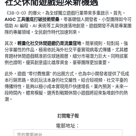
社交休閒遊戲迎來新機遇
《38-0-0》的爆火，為全球獨立遊戲行業帶來多重啟示。首先，
AIGC 工具徹底打破技術壁壘
，零基礎個人開發者、小型團隊如今可
借助 AI 編程、AI 美術等工具快速落地創意，遊戲開發不再是專業團
隊的專屬領域，全民創作時代加速到來。
其次，
輕量化社交休閒遊戲仍是流量窪地
。簡單規則、短對局、強
分享屬性的作品，極易依託海外社交平臺實現病毒式傳播，尤其體
育題材休閒遊戲精准抓住球迷圈層，細分市場潛力巨大。同時該案
例也證明，優質創意遠比雄厚資金、豪華團隊更加重要。
此外，遊戲 “零付費推廣” 的出圈方式，也為中小開發者提供了低成
本行銷思路。依託玩法本身的社交屬性，結合短視頻、社交平臺的
傳播特性，能夠以極小成本實現用戶快速增長。業內預測，未來一
段時間內，體育模擬、選秀對戰類休閒小遊戲將迎來紮堆創作的熱
潮。
訂閱電子報
電郵地址：