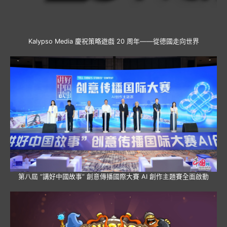
Kalypso Media 慶祝策略遊戲 20 周年——從德國走向世界
第八屆 “講好中國故事” 創意傳播國際大賽 AI 創作主題賽全面啟動