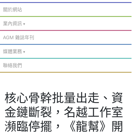
關於網站
業內資訊
AGM 雜誌年刊
媒體業務
聯絡我們
核心骨幹批量出走、資
金鏈斷裂，名越工作室
瀕臨停擺，《龍幫》開