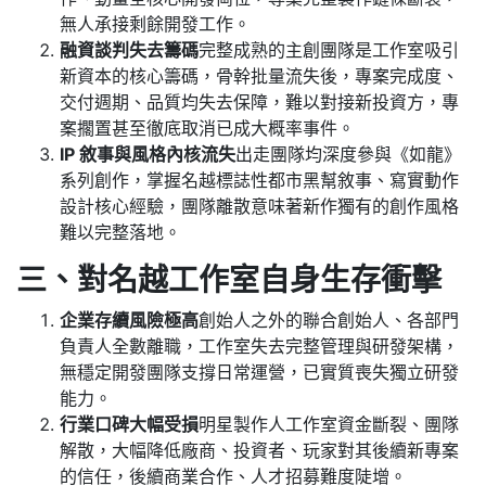
無人承接剩餘開發工作。
融資談判失去籌碼
完整成熟的主創團隊是工作室吸引
新資本的核心籌碼，骨幹批量流失後，專案完成度、
交付週期、品質均失去保障，難以對接新投資方，專
案擱置甚至徹底取消已成大概率事件。
IP 敘事與風格內核流失
出走團隊均深度參與《如龍》
系列創作，掌握名越標誌性都市黑幫敘事、寫實動作
設計核心經驗，團隊離散意味著新作獨有的創作風格
難以完整落地。
三、對名越工作室自身生存衝擊
企業存續風險極高
創始人之外的聯合創始人、各部門
負責人全數離職，工作室失去完整管理與研發架構，
無穩定開發團隊支撐日常運營，已實質喪失獨立研發
能力。
行業口碑大幅受損
明星製作人工作室資金斷裂、團隊
解散，大幅降低廠商、投資者、玩家對其後續新專案
的信任，後續商業合作、人才招募難度陡增。