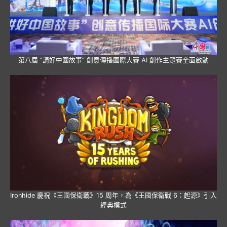
第八屆 “講好中國故事” 創意傳播國際大賽 AI 創作主題賽全面啟動
Ironhide 慶祝《王國保衛戰》15 周年，為《王國保衛戰 6：起源》引入
經典模式