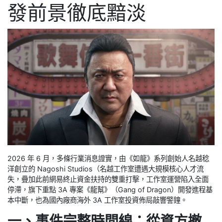
發前景徹底黯淡
2026 年 6 月，多條行業消息證實，由《如龍》系列創始人名越稔
洋創立的 Nagoshi Studios（名越工作室遭遇大規模核心人才流
失，疊加此前網易終止資金扶持的雙重打擊，工作室運營陷入全面
停滯，旗下重點 3A 專案《龍幫》（Gang of Dragon）開發進程基
本中斷，也為國內廠商海外 3A 工作室投資佈局敲響警鐘。
一、事件完整時間線：從資方撤