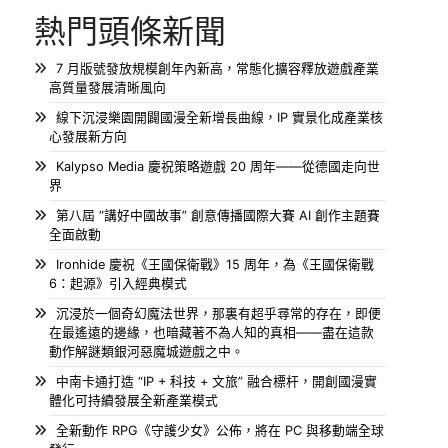
熱門頭條新聞
7 月版號發放規模創年內新高，常態化擴容釋放遊戲產業
高質量發展清晰風向
線下沉浸樂園開闢國漫全新增長曲線，IP 實景化成產業核
心發展新方向
Kalypso Media 慶祝策略遊戲 20 周年——從德國走向世
界
第八屆 “講好中國故事” 創意傳播國際大賽 AI 創作主題賽
全面啟動
Ironhide 慶祝《王國保衛戰》15 周年，為《王國保衛戰
6：起源》引入經典模式
沉浸於一個奇幻魔法世界，那裏有超乎尋常的存在，即便
在最遙遠的邊緣，也暗藏著不為人知的真相——盡在這款
動作解謎類銀河惡魔城遊戲之中。
中南卡通打造 “IP + 科技 + 文旅” 融合標杆，開創國漫實
體化可持續發展全新產業模式
全新動作 RPG《守護少女》公佈，將在 PC 與移動端全球