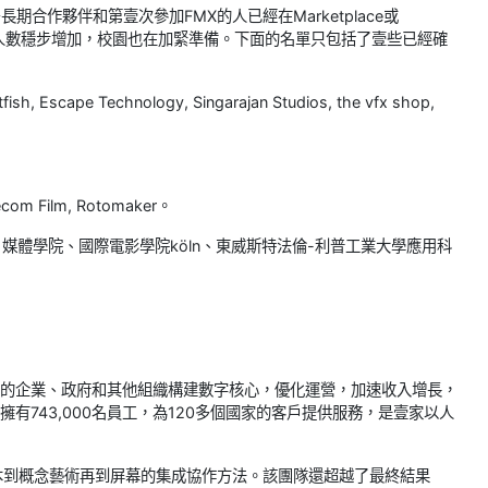
期合作夥伴和第壹次參加FMX的人已經在Marketplace或
聘人數穩步增加，校園也在加緊準備。下面的名單只包括了壹些已經確
fish, Escape Technology, Singarajan Studios, the vfx shop,
Recom Film, Rotomaker。
媒體學院、國際電影學院köln、東威斯特法倫-利普工業大學應用科
全球領先的企業、政府和其他組織構建數字核心，優化運營，加速收入增長，
ng擁有743,000名員工，為120多個國家的客戶提供服務，是壹家以人
采用從腳本到概念藝術再到屏幕的集成協作方法。該團隊還超越了最終結果