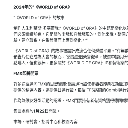
2024年的“《WORLD of GRA》
“《WORLD of GRA》的故事
制作人朱利葉斯·多塞爾說:“《WORLD of GRA》的主題是
們必須繼續前進。它是關於出發和自我發現的。對他來說，整個方
驗，建立聯系，在集體層面上應對變化。””
《WORLD of GRA》的故事被設計成適合任何媒體平臺。”有無數
預告片使它成為大會的核心。”這是壹個榮譽徽章，被選中提供所
點嚇人，但也很棒。更多關於《WORLD OF GRA》IP和藝術
FMX即將開票
許多途徑通向FMX的思想寶庫:會議通行證使參觀者能夠在斯圖加特的Ha
提供的精選內容。還提供日通行證，包括ITFS訪問的Combi通
作為氣候友好型活動的認證，FMX門票持有者有資格獲得德國鐵
售票處將於
1月22日
開業。
市場，研討會，招聘中心和校園內容