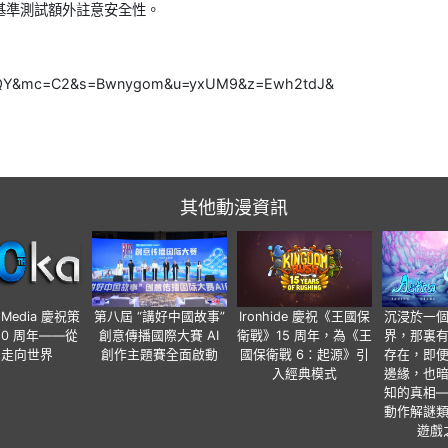
基準測試額外註意安全性。
hHJpQY&mc=C2&s=Bwnygom&u=yxUM9&z=Ewh2tdJ&
其他動漫資訊
o Media 慶祝策
第八屆 “講好中國故事”
Ironhide 慶祝《王國保
沉浸於一
20 周年——從
創意傳播國際大賽 AI
衛戰》15 周年，為《王
界，那裏
國走向世界
創作主題賽全面啟動
國保衛戰 6：起源》引
存在，即
入經典模式
邊緣，也
知的真相
動作解謎
遊戲