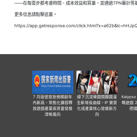
——在每壹步都考慮時間、成本效益和質量，並通過TPN審計等
更多信息請點擊這裏。
https://app.getresponse.com/click.html?x=a62b&lc=
7 月版號發放規模創年
線下沉浸樂園開闢國漫
Kalyps
內新高，常態化擴容釋
全新增長曲線，IP 實景
略遊戲 
放遊戲產業高質量發展
化成產業核心發展新方
德
清晰風向
向