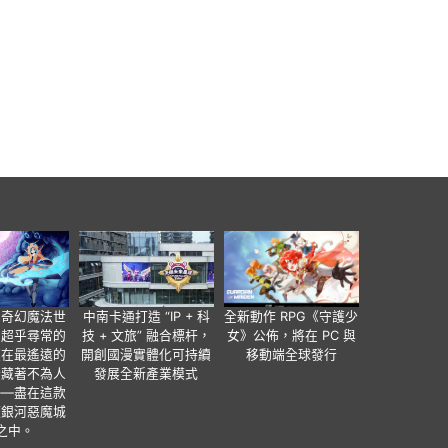
個奇幻魔法世
中南卡通打造 “IP + 科
全新動作 RPG《守護少
有超乎尋常的
技 + 文旅” 融合標杆，
女》公佈，將在 PC 與
便在最遙遠的
開創國漫實體化可持續
移動端全球發行
暗藏著不為人
發展全新產業模式
——盡在這款
類銀河惡魔城
之中。