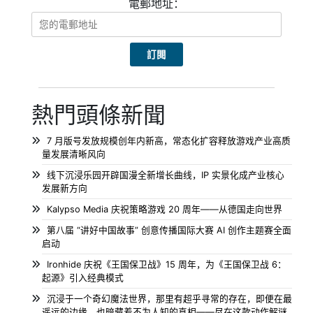
電郵地址：
熱門頭條新聞
7 月版号发放规模创年内新高，常态化扩容释放游戏产业高质
量发展清晰风向
线下沉浸乐园开辟国漫全新增长曲线，IP 实景化成产业核心
发展新方向
Kalypso Media 庆祝策略游戏 20 周年——从德国走向世界
第八届 “讲好中国故事” 创意传播国际大赛 AI 创作主题赛全面
启动
Ironhide 庆祝《王国保卫战》15 周年，为《王国保卫战 6：
起源》引入经典模式
沉浸于一个奇幻魔法世界，那里有超乎寻常的存在，即便在最
遥远的边缘，也暗藏着不为人知的真相——尽在这款动作解谜