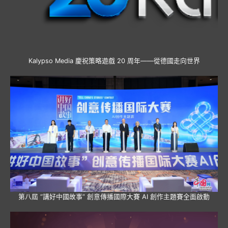
Kalypso Media 慶祝策略遊戲 20 周年——從德國走向世界
第八屆 “講好中國故事” 創意傳播國際大賽 AI 創作主題賽全面啟動