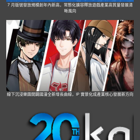
7 月版號發放規模創年內新高，常態化擴容釋放遊戲產業高質量發展清
晰風向
線下沉浸樂園開闢國漫全新增長曲線，IP 實景化成產業核心發展新方向