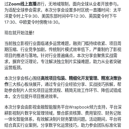
过
Zoom线上直播
进行，无地域限制，面向全球从业者开放参与。
为适配全球参会需求，本次分享会设置多时区统一直播时间：太平
洋夏令时上午9:30、美国东部时间中午12:30、英国夏令时下午
17:30、中欧夏令时傍晚18:30。
现在就开始
注册！
当前独立影视行业面临诸多运营难题，融资门槛持续收紧、项目周
期压缩、行业竞争加剧，传统制片模式效率低下，严重制约了影视
项目的推进与落地。针对行业普遍痛点，本次分享会聚焦实战需
求，摒弃空泛理论，专注解决独立制片实操难题，助力从业者突破
运营瓶颈。
本次分享会核心围绕
高效项目包装、精细化开发管理、精准决策协
作
三大核心板块展开，通过专业行业经验分享、实战技巧拆解，帮
助参会制片人优化项目运营流程、精简无效工作环节、降低试错成
本，全方位提升项目推进效率。
本次分享会由影视金融智能服务平台Wrapbook倾力支持，平台深
耕影视制片数字化管理领域，整合薪资核算、费用管控、财务记账
一体化智能体系，有效解决制片财务繁琐问题。活动期间，平台将
结合真实行业案例，分享数字化运营技巧，助力参会团队标准化管