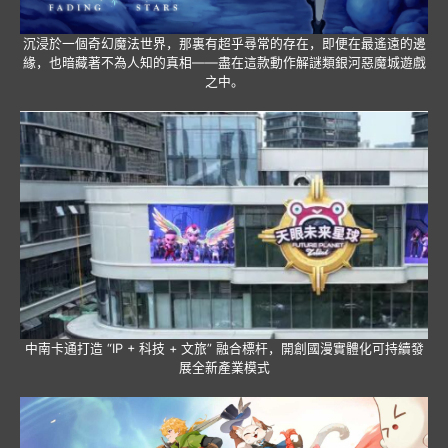
沉浸於一個奇幻魔法世界，那裏有超乎尋常的存在，即便在最遙遠的邊
緣，也暗藏著不為人知的真相——盡在這款動作解謎類銀河惡魔城遊戲
之中。
中南卡通打造 “IP + 科技 + 文旅” 融合標杆，開創國漫實體化可持續發
展全新產業模式