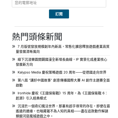
熱門頭條新聞
7 月版號發放規模創年內新高，常態化擴容釋放遊戲產業高質
量發展清晰風向
線下沉浸樂園開闢國漫全新增長曲線，IP 實景化成產業核心
發展新方向
Kalypso Media 慶祝策略遊戲 20 周年——從德國走向世界
第八屆 “講好中國故事” 創意傳播國際大賽 AI 創作主題賽全面
啟動
Ironhide 慶祝《王國保衛戰》15 周年，為《王國保衛戰 6：
起源》引入經典模式
沉浸於一個奇幻魔法世界，那裏有超乎尋常的存在，即便在最
遙遠的邊緣，也暗藏著不為人知的真相——盡在這款動作解謎
類銀河惡魔城遊戲之中。