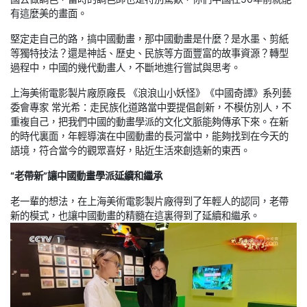
有這麼美的畫面。
堅定走自己的路，搞中國動畫，那中國動畫是什麼？是水墨、剪紙
等獨特技法？還是神話、歷史、民族等方面豐富的故事資源？轉型
過程中，中國的幾代動畫人，不斷地進行嘗試與思考。
上海美術電影製片廠原廠長 《浪浪山小妖怪》《中國奇譚》系列藝
委會專家 常光希：走民族化道路當中要提倡創新，不模仿別人，不
重複自己，把我們中國的動畫學派的文化文脈能夠傳承下來。在新
的時代裏面，年輕導演在中國動畫的長河當中，能夠找到在今天的
語境，符合當今的觀眾喜好，貼近生活來創造新的東西。
“老帶新”讓中國動畫學派延續和繼承
老一輩的想法，在上海美術電影製片廠得到了年輕人的認同，老帶
新的模式，也讓中國動畫的精髓在這裏得到了延續和繼承。