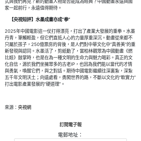
式與我們再見？新的動畫人物是否能成為經典？中國動畫永遠與國
家一起前行，永遠值得期待。
【央視短評】水墨成畫亦成“拳”
2025年中國電影這一仗打得漂亮，打出了產業大發展的重拳。水墨
丹青，筆觸輕盈，但它們直抵人心的力量厚重深沉。動畫從來都不
只屬於孩子，250億票房的背後，是人們對中華文化中“真善美”的重
新發現與認同。水墨活了，剪紙動了，當柏林觀眾為中國動畫《燃
比娃》鼓掌時，也是在為一種文明的生命力與魅力喝彩。真正的文
化自信，源於我們坐擁眾多的古老IP，也因為我們能以當代的才情
與勇氣，喚醒它們，與之對話。期待中國電影繼續往深裏紮，深紮
五千年文明沃土；向遠處看，勇闖世界的路，不斷以文化的“軟實力”
打出電影產業發展的“硬道理”。
來源：
央視網
訂閱電子報
電郵地址：