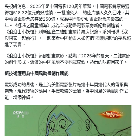
央視網消息：2025年是中國電影120周年華誕，中國電影總票房獲
得超518.32億元的好成績，一批膾炙人口的佳片讓人久久回味，其
中動畫電影票房突破250億，成為中國影史動畫電影票房最高的一
年。《哪吒之魔童鬧海》成為全球動畫電影票房新紀錄創造者，
《浪浪山小妖怪》刷新國產二維動畫單片票房紀錄。系列報導《我
與國家一起前行》，一起來看中國動畫人如何把“國漫崛起”的夢想照
進了現實。
《浪浪山小妖怪》這部動畫電影，點燃了2025年的夏天，二維電影
的創作形式、濃濃的中國風讓不少觀眾感歎，熟悉的味道回來了。
新技術應用為中國風動畫創作賦能
電影成功的背後，是上海美術電影製片廠幾十年間幾代人的傳承與
創新，現代技術的應用，手繪軟體的筆觸，為中國風的動畫創作賦
能，增添神韻。