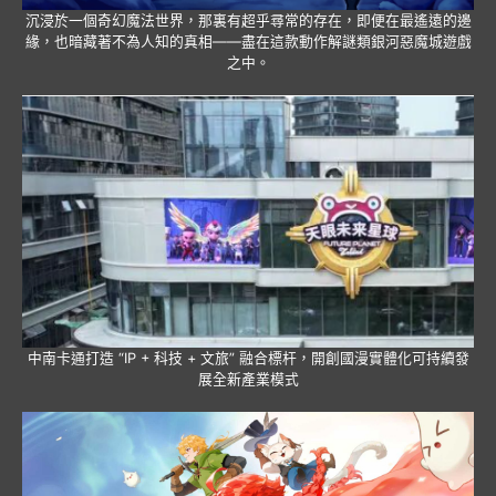
沉浸於一個奇幻魔法世界，那裏有超乎尋常的存在，即便在最遙遠的邊
緣，也暗藏著不為人知的真相——盡在這款動作解謎類銀河惡魔城遊戲
之中。
中南卡通打造 “IP + 科技 + 文旅” 融合標杆，開創國漫實體化可持續發
展全新產業模式