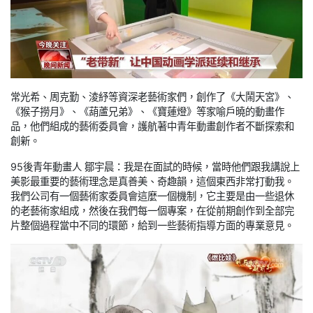
常光希、周克勤、淩紓等資深老藝術家們，創作了《大鬧天宮》、
《猴子撈月》、《葫蘆兄弟》、《寶蓮燈》等家喻戶曉的動畫作
品，他們組成的藝術委員會，護航著中青年動畫創作者不斷探索和
創新。
95後青年動畫人 鄒宇晨：我是在面試的時候，當時他們跟我講說上
美影最重要的藝術理念是真善美、奇趣韻，這個東西非常打動我。
我們公司有一個藝術家委員會這麼一個機制，它主要是由一些退休
的老藝術家組成，然後在我們每一個專案，在從前期創作到全部完
片整個過程當中不同的環節，給到一些藝術指導方面的專業意見。