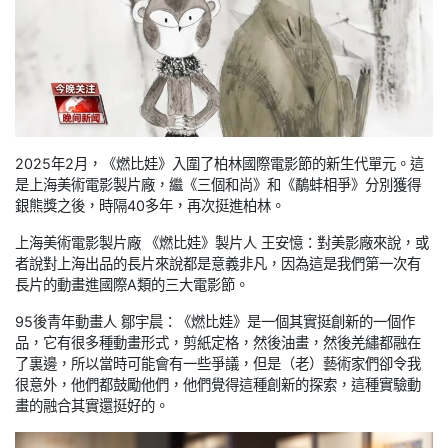
2025年2月，《燃比娃》入圍了柏林國際電影節的新生代單元。這
是上海美術電影製片廠，繼《三個和尚》和《鷸蚌相爭》分別獲得
銀熊獎之後，時隔40多年，再次挺進柏林。
上海美術電影製片廠 《燃比娃》製片人 王安憶：對美影廠來說，或
者說對上海出品的長片來說都是意義非凡，因為這是我們第一次有
長片的動畫進國際A類的三大電影節。
95後青年動畫人 鄒宇晨：《燃比娃》是一個其實挺創新的一個作
品，它有很多種動畫形式，剪紙定格，然後油畫，然後羌繡都融在
了裏邊，所以當時可能會有一些爭議，但是（老）藝術家們卻令我
很意外，他們都鼓勵他們，他們覺得這種創新的探索，這種實驗動
畫的融合其實還挺好的。