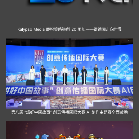
Kalypso Media 慶祝策略遊戲 20 周年——從德國走向世界
第八屆 “講好中國故事” 創意傳播國際大賽 AI 創作主題賽全面啟動