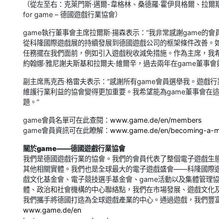
（從左至右：克萊門斯·邁爾-韋格林、桑德羅·霍伊貝格爾、拉爾斯·揚森
for game – 德國遊戲行業協會）
game執行董事會主席拉爾斯·揚森表示：”我非常感謝game的
從科隆國際遊戲展的持續發展到德國遊戲公司的框架條件改善。
任務擺在我們面前，例如引入遊戲稅收減免措施。作為主席，我
約翰娜·雅尼謝夫斯基和拉爾夫·維爾辛，過去兩年在game董事會
副主席馬克西·格雷夫表示：”感謝所有game會員選舉我。遊
維護行業利益的協會變得更加重要。我希望能為game董事會在
題。”
game會員名單可在此查閱：
www.game.de/en/members
game會員資訊可在此瞭解：
www.game.de/en/becoming-a-
關於game——德國遊戲行業協會
我們是德國遊戲行業的協會。我們的會員代表了整個電子遊戲生
其他相關實體。我們也是全球最大的電子遊戲盛會——科隆國際遊
戲文化基金會、電子競技選手基金會、game活動以及集體管理
體、政治和社會機構的中心聯絡點，我們在市場發展、遊戲文化
我們攜手將德國打造為全球遊戲產業的中心。通過遊戲，我們豐
www.game.de/en