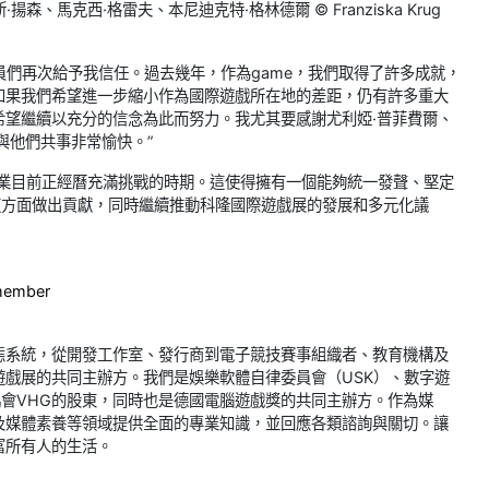
、馬克西·格雷夫、本尼迪克特·格林德爾 © Franziska Krug
會員們再次給予我信任。過去幾年，作為game，我們取得了許多成就，
如果我們希望進一步縮小作為國際遊戲所在地的差距，仍有許多重大
希望繼續以充分的信念為此而努力。我尤其要感謝尤利婭·普菲費爾、
與他們共事非常愉快。”
戲行業目前正經曆充滿挑戰的時期。這使得擁有一個能夠統一發聲、堅定
這方面做出貢獻，同時繼續推動科隆國際遊戲展的發展和多元化議
member
態系統，從開發工作室、發行商到電子競技賽事組織者、教育機構及
戲展的共同主辦方。我們是娛樂軟體自律委員會（USK）、數字遊
協會VHG的股東，同時也是德國電腦遊戲獎的共同主辦方。作為媒
及媒體素養等領域提供全面的專業知識，並回應各類諮詢與關切。讓
富所有人的生活。