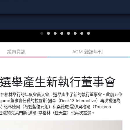
業內資訊
AGM 雜誌年刊
選舉產生新執行董事會
天在柏林舉行的年度會員大會上選舉產生了新的執行董事會。此前五位
董事會任職的拉爾斯·揚森（Deck13 Interactive）再次當選為
格林德爾（育碧藍位元組）和桑德羅·霍伊貝格爾（Toukana
董事會任職的克萊門斯·邁爾-韋格林（任天堂）也再次當選。