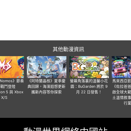
其他動漫資訊
a Nomos》節奏
《阿特蘭晶核》夏季慶
螢幕角落裏的溫馨小花
馬來西亞
步戰鬥登陸
典回歸，海濱遐想更新
園：BuGarden 將於 9
《佐拉爸
tion 5 與 Xbox
攜新內容等你探索
月 22 日發售！
啟全球大
X/S
土溫情敘
行