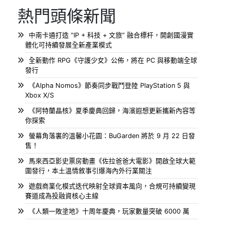
熱門頭條新聞
中南卡通打造 “IP + 科技 + 文旅” 融合標杆，開創國漫實
體化可持續發展全新產業模式
全新動作 RPG《守護少女》公佈，將在 PC 與移動端全球
發行
《Alpha Nomos》節奏同步戰鬥登陸 PlayStation 5 與
Xbox X/S
《阿特蘭晶核》夏季慶典回歸，海濱遐想更新攜新內容等
你探索
螢幕角落裏的溫馨小花園：BuGarden 將於 9 月 22 日發
售！
馬來西亞影史票房動畫《佐拉爸爸大電影》開啟全球大範
圍發行，本土溫情敘事引爆海內外行業關注
遊戲商業化模式迭代映射全球資本風向，合規可持續變現
賽道成為投融資核心主線
《人類一敗塗地》十周年慶典，玩家數量突破 6000 萬