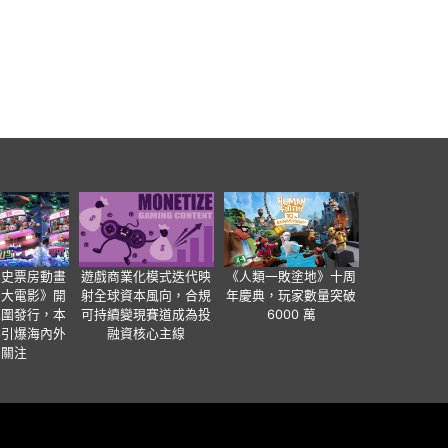
影史票房動畫
遊戲商業化模式迭代映
《人類一敗塗地》十周
爸大電影》開
射全球資本風向，合規
年慶典，玩家數量突破
範圍發行，本
可持續變現賽道成為投
6000 萬
事引爆海內外
融資核心主線
業關注