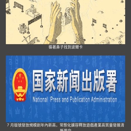
循著鼻子找到波爾卡
7 月版號發放規模創年內新高，常態化擴容釋放遊戲產業高質量發展清
晰風向