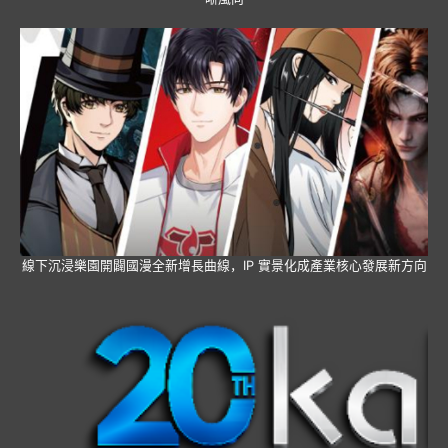
線下沉浸樂園開闢國漫全新增長曲線，IP 實景化成產業核心發展新方向