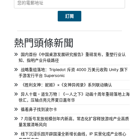
熱門頭條新聞
国内首份《中国桌游发展研究报告》重磅发布，重塑行业认
知、指明产业升级路径
战略重组落地：Tripledot 斥资 4000 万美元收购 Unity 旗下
手游发行平台 Supersonic
《胜利女神：妮姬》×《女神异闻录》系列联动确认
异人十载・道生万物｜《一人之下》动画十周年重磅落地上海
徐汇，压轴点亮元界夏日嘉年华
循着鼻子找到波尔卡
7 月版号发放规模创年内新高，常态化扩容释放游戏产业高质
量发展清晰风向
线下沉浸乐园开辟国漫全新增长曲线，IP 实景化成产业核心