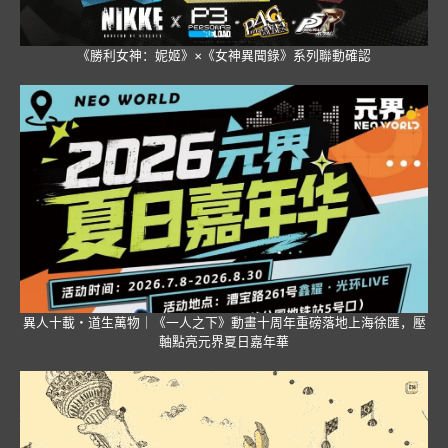
《勝利女神：妮姬》×《女神異聞錄》系列聯動確認
異人十載・道生萬物｜《一人之下》動畫十周年重磅落地上海徐匯，壓
軸點亮元界夏日嘉年華