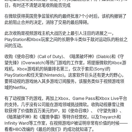
日，有时还不清楚这笔收购能否完成
在微软获得英国竞争监管机构的最终批准7个小时后，该机构撤销了
此前阻止合并的决定，消除了交易的最后障碍。
此次收购是视频游戏主机大战历史上最引人注目的进展之一，
PlayStation和Xbox玩家之间的长期争斗类似于敌对运动队的粉丝之
间的互动。
收购《使命召唤》(Call of Duty)、《暗黑破坏神》(Diablo)和《守
望先锋》(Overwatch)等热门游戏的工作室，将提振微软的Xbox游
戏机。Xbox游戏机的销量排名第三，仅次于索尼(Sony)的
PlayStation和任天堂(Nintendo)。这家软件巨头还有更大的野心，
要将动视的游戏纳入其多游戏订阅服务，该服务类似于视频游戏领
域的Netflix。
有了动视旗下的游戏，再加上Xbox、Game Pass和Xbox Live平台
的支持，几乎没有公司能在游戏领域挑战微软。收购动视暴雪让微
软获得了价值数百万美元的IP，如《使命召唤》、《守望先锋》、
《暗黑破坏神》和《魔兽争霸》等特许经营权，以及Treyarch和
Infinity Ward等工作室，在视频游戏IP被证明非常有价值的时候——
看看HBO改编的《最后的我们》的成功就知道了。