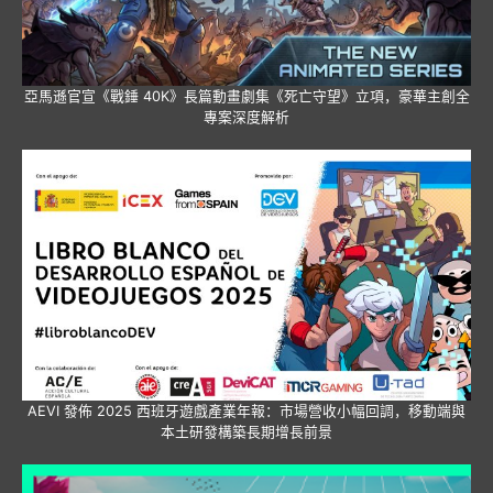
亞馬遜官宣《戰錘 40K》長篇動畫劇集《死亡守望》立項，豪華主創全
專案深度解析
AEVI 發佈 2025 西班牙遊戲產業年報：市場營收小幅回調，移動端與
本土研發構築長期增長前景