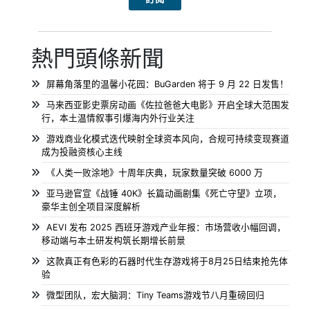
熱門頭條新聞
屏幕角落里的温馨小花园：BuGarden 将于 9 月 22 日发售！
马来西亚影史票房动画《佐拉爸爸大电影》开启全球大范围发
行，本土温情叙事引爆海内外行业关注
游戏商业化模式迭代映射全球资本风向，合规可持续变现赛道
成为投融资核心主线
《人类一败涂地》十周年庆典，玩家数量突破 6000 万
亚马逊官宣《战锤 40K》长篇动画剧集《死亡守望》立项，
豪华主创全项目深度解析
AEVI 发布 2025 西班牙游戏产业年报：市场营收小幅回调，
移动端与本土研发构筑长期增长前景
这款真正有色彩的石器时代生存游戏将于8月25日结束抢先体
验
微型团队，宏大脑洞：Tiny Teams游戏节八月重磅回归