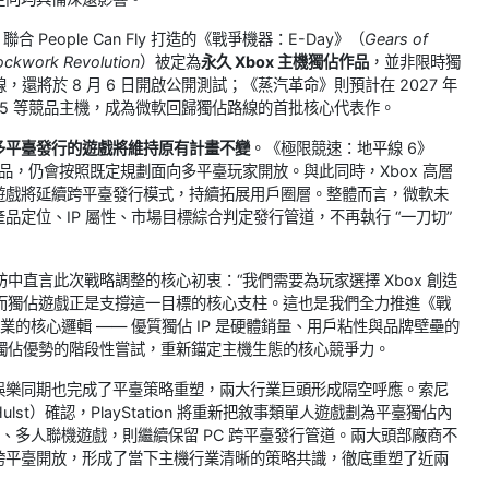
合 People Can Fly 打造的《戰爭機器：E-Day》（
Gears of
ockwork Revolution
）被定為
永久 Xbox 主機獨佔作品
，並非限時獨
上線，還將於 8 月 6 日開啟公開測試；《蒸汽革命》則預計在 2027 年
 PS5 等競品主機，成為微軟回歸獨佔路線的首批核心代表作。
多平臺發行的遊戲將維持原有計畫不變
。《極限競速：地平線 6》
作品，仍會按照既定規劃面向多平臺玩家開放。與此同時，Xbox 高層
遊戲將延續跨平臺發行模式，持續拓展用戶圈層。整體而言，微軟未
品定位、IP 屬性、市場目標綜合判定發行管道，不再執行 “一刀切”
在受訪中直言此次戰略調整的核心初衷：“我們需要為玩家選擇 Xbox 創造
粉絲，而獨佔遊戲正是支撐這一目標的核心支柱。這也是我們全力推進《戰
的核心邏輯 —— 優質獨佔 IP 是硬體銷量、用戶粘性與品牌壁壘的
化獨佔優勢的階段性嘗試，重新錨定主機生態的核心競爭力。
娛樂同期也完成了平臺策略重塑，兩大行業巨頭形成隔空呼應。索尼
st）確認，PlayStation 將重新把敘事類單人遊戲劃為平臺獨佔內
、多人聯機遊戲，則繼續保留 PC 跨平臺發行管道。兩大頭部廠商不
跨平臺開放，形成了當下主機行業清晰的策略共識，徹底重塑了近兩