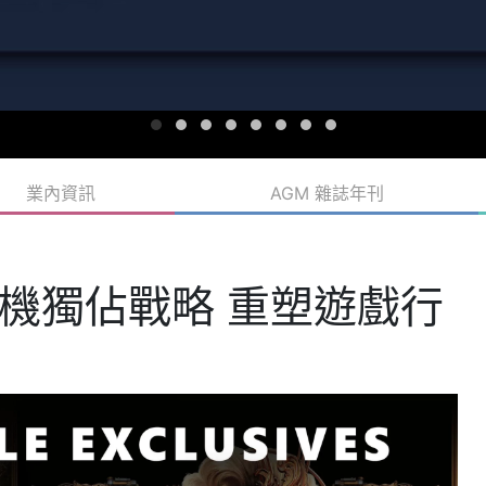
業內資訊
AGM 雜誌年刊
 主機獨佔戰略 重塑遊戲行