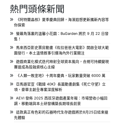
熱門頭條新聞
《阿特蘭晶核》夏季慶典回歸，海濱遐想更新攜新內容等
你探索
螢幕角落裏的溫馨小花園：BuGarden 將於 9 月 22 日發
售！
馬來西亞影史票房動畫《佐拉爸爸大電影》開啟全球大範
圍發行，本土溫情敘事引爆海內外行業關注
遊戲商業化模式迭代映射全球資本風向，合規可持續變現
賽道成為投融資核心主線
《人類一敗塗地》十周年慶典，玩家數量突破 6000 萬
亞馬遜官宣《戰錘 40K》長篇動畫劇集《死亡守望》立
項，豪華主創全專案深度解析
AEVI 發佈 2025 西班牙遊戲產業年報：市場營收小幅回
調，移動端與本土研發構築長期增長前景
這款真正有色彩的石器時代生存遊戲將於8月25日結束搶
先體驗