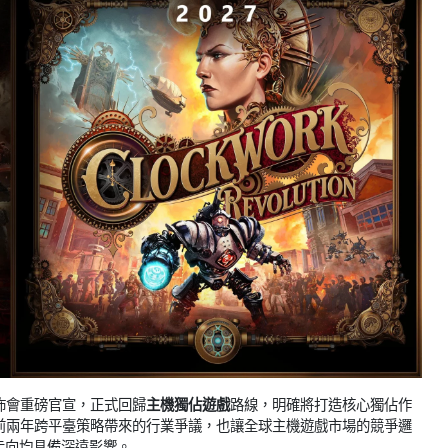
 線上發佈會重磅官宣，正式回歸
主機獨佔遊戲
路線，明確將打造核心獨佔作
此前兩年跨平臺策略帶來的行業爭議，也讓全球主機遊戲市場的競爭邏
走向均具備深遠影響。