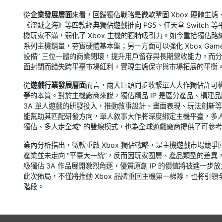
從
企業發展層面
來看，回歸獨佔戰略是微軟鞏固 Xbox 硬體生態、
《盜賊之海》等四款經典獨佔遊戲推向 PS5、任天堂 Switch
機玩家不滿，弱化了 Xbox 主機的獨特吸引力。如今重拾獨佔路線，一
系列主機銷量，夯實硬體基本盤；另一方面可以強化 Xbox Game 
設備” 三位一體的商業閉環，提升用戶留存與長期營收能力。而分
面封閉而錯失跨平臺市場紅利，實現生態保守與市場拓展的平衡
從
遊戲行業發展層面
而言，兩大巨頭同步收緊單人大作獨佔許可權
爭
的本質。對於主機廠商來說，獨佔精品 IP 是區分產品、構
3A 單人遊戲的研發投入，推動敘事設計、畫面表現、玩法創新
能幫助其匹配研發方向，單人敘事大作將深度綁定主機平臺，多
獨佔、多人走全域” 的雙線模式，也為全球遊戲廠商提供了可參
業內分析指出，微軟重啟 Xbox 獨佔戰略，是主機遊戲市場競
產業並未走向 “平臺大一統”，反而因玩家圈層、產品類型的差異，催生出
級獨佔 3A 作品展開激烈角逐，優質原創 IP 的價值將被進
此次佈局，不僅將推動 Xbox 品牌重回主機第一梯隊，也將引領
階段。