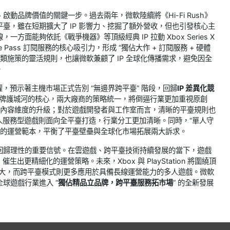
啟動品牌價值的關鍵一步。過去兩年，微軟陸續將《Hi-Fi Rush》
 等平臺，雖在短期擴大了 IP 影響力、挖掘了額外營收，但也引發核心主
方面能夠依託《戰爭機器》等頂級經典 IP 拉動 Xbox Series X
Pass 訂閱服務的核心吸引力，形成 “獨佔大作 + 訂閱服務 + 硬體
類施策的靈活規則，也讓微軟兼顧了 IP 全球化傳播需求，避免因全
。
，預示著主機市場正式告別 “無邊界跨平臺” 階段，回歸
IP 差異化競
建品牌護城河的核心，兩大廠商的策略統一，將倒逼行業更加重視原創
等內容維度的升級；對於遊戲開發者與工作室而言，清晰的平臺規則也
人服務型遊戲則面向全平臺打造，行業分工更加清晰。同時，“單人守
考的運營範本，平衡了平臺壁壘與全球化市場拓展兩大訴求。
爭回歸理性的重要信號。在雲遊戲、跨平臺技術持續發展的當下，遊戲
更精細化的運營策略。未來，Xbox 與 PlayStation 將圍繞頂
一步放大，而跨平臺模式則更多應用於具備長線運營能力的多人遊戲。微軟
全球遊戲行業進入 “
獨佔精品立品牌，跨平臺服務拓市場
” 的全新發展