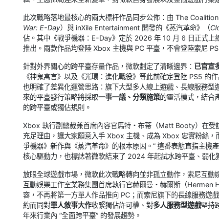
此次戰略落地最核心的兩大標杆作品同步公佈：由 The Coalition 聯
War: E-Day
）與 inXile Entertainment 開發的《蒸汽革命》（
Cl
佔。其中《戰爭機器：E-Day》定於 2026 年 10 月 6 日正式
推出。兩款作品均登陸 Xbox 主機與 PC 平臺，不會登陸索尼
針對外界關心的跨平臺存量作品，微軟劃定了清晰邊界：
已官宣
《神鬼寓言》以及《光環：進化戰役》等此前確定登陸 PS5 的
也明確了差異化運營思路：旗下大型多人線上遊戲、長線服務型
來的平臺發行策略將採取
一事一議、分類施策
的靈活模式，結合產
的跨平臺或獨佔規則。
Xbox 執行副總裁兼首席內容官馬特・布蒂（Matt Booty）
充足理由，讓大家願意入手 Xbox 主機、成為 Xbox 忠實
爭機器》新作與《蒸汽革命》的根本原因。” 這番表態直指主機產業
核心驅動力，也標誌著微軟結束了 2024 年起試水跨平臺、弱
放眼全球遊戲市場，微軟此次戰略轉向並非孤立動作，索尼互動
互動娛樂工作室業務集團首席執行官赫爾曼・赫爾斯（Hermen Hul
容，不再將第一方單人作品推向 PC；而索尼旗下的長線服務遊戲
約而同對
單人敘事大作
收緊獨佔許可權、對
多人服務型遊戲
堅持
年來行業內 “全面跨平臺” 的發展趨勢。