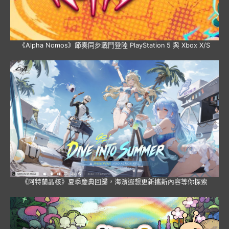
《Alpha Nomos》節奏同步戰鬥登陸 PlayStation 5 與 Xbox X/S
《阿特蘭晶核》夏季慶典回歸，海濱遐想更新攜新內容等你探索