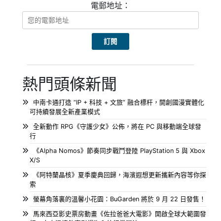
電郵地址：
熱門頭條新聞
中南卡通打造 “IP + 科技 + 文旅” 融合標杆，開創國漫實體化
可持續發展全新產業模式
全新動作 RPG《守護少女》公佈，將在 PC 與移動端全球發
行
《Alpha Nomos》節奏同步戰鬥登陸 PlayStation 5 與 Xbox
X/S
《阿特蘭晶核》夏季慶典回歸，海濱遐想更新攜新內容等你探
索
螢幕角落裏的溫馨小花園：BuGarden 將於 9 月 22 日發售！
馬來西亞影史票房動畫《佐拉爸爸大電影》開啟全球大範圍發