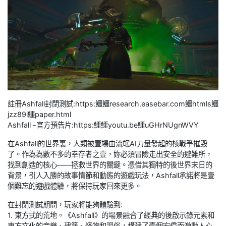
註冊Ashfall封閉測試:https:鱷鱷research.easebar.com鱷htmls鱷
jzz89i鱷paper.html
Ashfall -官方預告片:https:鱷鱷youtu.be鱷uGHrNUgnWVY
在Ashfall的世界裏，人類被壹場由流氓AI力量發起的核戰爭摧毀
了。作為為數不多的幸存者之壹，妳必須冒險走出安全的避難所，
找到創造的核心——拯救世界的關鍵。憑借其獨特的後世界末日的
背景，引人入勝的故事情節和動態的遊戲玩法，Ashfall承諾將是壹
個難忘的遊戲體驗，將保持玩家回來更多。
在封閉測試期間，玩家將能夠體驗到:
1. 東方式的荒地。《Ashfall》的場景融合了經典的後啟示錄元素和
東方文化的音樂、建築、怪物和習俗，構建了壹個宏偉而激動人心