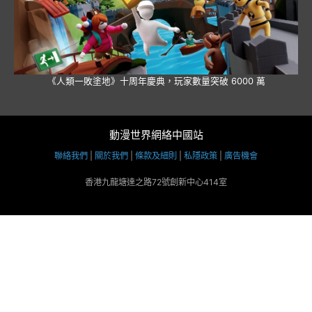
《人類一敗塗地》十周年慶典，玩家數量突破 6000 萬
動漫世界網絡中國站
聯絡我們
|
關於我們
|
條款及細則
|
私隱政策
|
廣告機會
香港九龍塘達之路72號創新中心414室