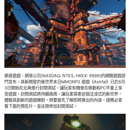
網易遊戲，網易公司(NASDAQ: NTES, HKEX: 9999)的網酪遊戲部
門宣布，其新開發的後世界末日MMORPG 遊戲《Ashfal》已於8月
3日開始在北美進行封閉測試，讓玩家有機會在移動和PC平臺上享
受遊戲。封閉測試將持續兩周，讓玩家探索這個沈浸式的新世界，
體驗其創新的遊戲機制。想要搶先了解即將推出的內容，請務必查
看下面的預告片，並註冊慘加封閉測試。