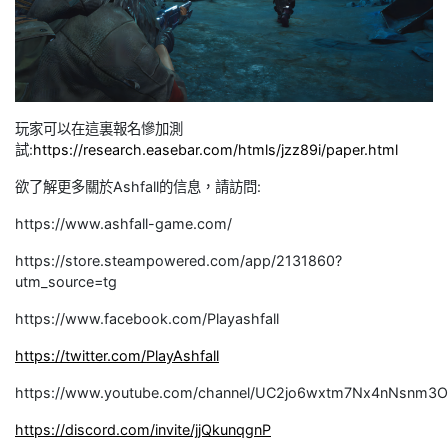
玩家可以在這裏報名慘加測
試:
https://research.easebar.com/htmls/jzz89i/paper.html
欲了解更多關於Ashfall的信息，請訪問:
https://www.ashfall-game.com/
https://store.steampowered.com/app/2131860?
utm_source=tg
https://www.facebook.com/Playashfall
https://twitter.com/PlayAshfall
https://www.youtube.com/channel/UC2jo6wxtm7Nx4nNsnm3
https://discord.com/invite/jjQkunqgnP