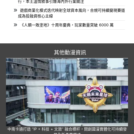
行，本土溫情敘事引爆海內外行業關注
遊戲商業化模式迭代映射全球資本風向，合規可持續變現賽道
成為投融資核心主線
《人類一敗塗地》十周年慶典，玩家數量突破 6000 萬
其他動漫資訊
中南卡通打造 “IP + 科技 + 文旅” 融合標杆，開創國漫實體化可持續發