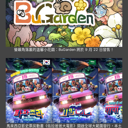
螢幕角落裏的溫馨小花園：BuGarden 將於 9 月 22 日發售！
馬來西亞影史票房動畫《佐拉爸爸大電影》開啟全球大範圍發行，本土