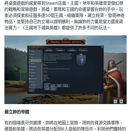
將桌面遊戲的感覺帶到Steam店面，王國，地牢和英雄是壹個幻想
的戰略和冒險遊戲，英雄，軍隊和王國的命運掌握在妳的手中。玩
家必須探索和征服多達50個王國，組織軍隊，建立經濟，發現神奇
物品，並堅持自己的立場以證明勝利。無論妳的力量是蠻力還是政
治實力，《王國地下城與英雄》都提供了許多不同的玩法。
建立妳的帝國
有四個場景可供選擇，妳將在地圖上冒險，用妳的資源交換軍隊、
建築和英雄。將這些英雄分配到6人壹組的隊伍中，利用他們獨特的