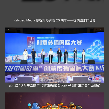
Kalypso Media 慶祝策略遊戲 20 周年——從德國走向世界
第八屆 “講好中國故事” 創意傳播國際大賽 AI 創作主題賽全面啟動