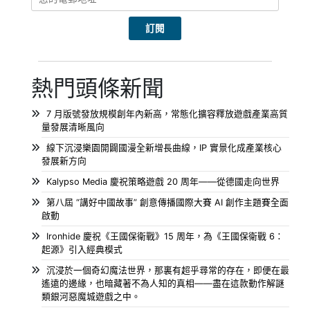
熱門頭條新聞
7 月版號發放規模創年內新高，常態化擴容釋放遊戲產業高質
量發展清晰風向
線下沉浸樂園開闢國漫全新增長曲線，IP 實景化成產業核心
發展新方向
Kalypso Media 慶祝策略遊戲 20 周年——從德國走向世界
第八屆 “講好中國故事” 創意傳播國際大賽 AI 創作主題賽全面
啟動
Ironhide 慶祝《王國保衛戰》15 周年，為《王國保衛戰 6：
起源》引入經典模式
沉浸於一個奇幻魔法世界，那裏有超乎尋常的存在，即便在最
遙遠的邊緣，也暗藏著不為人知的真相——盡在這款動作解謎
類銀河惡魔城遊戲之中。