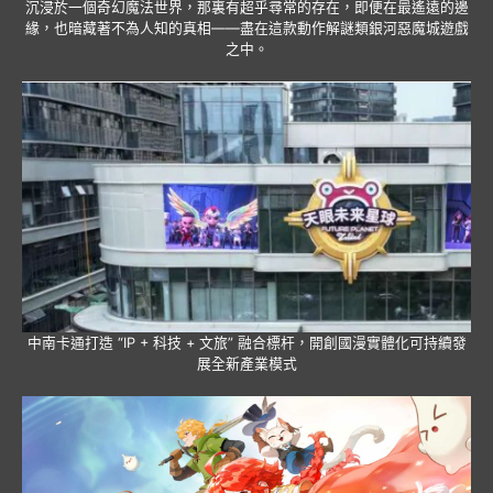
沉浸於一個奇幻魔法世界，那裏有超乎尋常的存在，即便在最遙遠的邊
緣，也暗藏著不為人知的真相——盡在這款動作解謎類銀河惡魔城遊戲
之中。
中南卡通打造 “IP + 科技 + 文旅” 融合標杆，開創國漫實體化可持續發
展全新產業模式