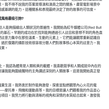
前，我不得不說我的答案是導演和演員之間的關系。盡管電影場景中
情感基調的能力。這種關系和表現最終決定了妳的故事的可信度。
或風格最吸引妳?
能夠描繪出人類狀況的普遍性。我開始為紅牛媒體公司(Red Bull
我方法的基石。早期的成功在於找到能夠通過引人註目和意想不到的角色直
把註意力集中在那些溫柔、生動的元素上，它們能讓觀眾重新認識自
，過於復雜的攝影技術很容易分散人們對故事核心本質的註意力。我
效果。
實上，我認為體育是人類和美的載體。我喜歡競爭和人類成就中內在的
育讓我能夠圍繞獨特的主角講述深刻的人類故事，這是我開始真正發
職業生涯，我熱衷於制作能夠激發、探索並點燃觀眾內心火花的電
——摩托車、飛機和運動員等。我的目標是讓人們觀看我的作品並心
的項目。我努力將行動與清晰的視角和深情的本質結合起來，激發我