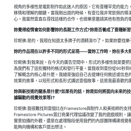
視角的多樣性是電影制作如此迷人的原因。它有壹種罕見的能力
移情和理解的關鍵。當我剛出道的時候，有壹位我非常欽佩的導
心。我當然壹直在尋找這樣的合作，也很樂意邀請其他有抱負的
妳覺得疫情會如何影響妳的長期工作方式?妳是否養成了壹種新習
珍妮佛:是的，我現在知道太多牌子的酒精濕巾了。如果妳要找樂
妳的作品現在以許多不同的形式呈現——當妳工作時，妳在多大程
珍妮佛:對我來說，在今天的廣告空間中，形式的多樣性就是要
為我們有了這些獨特的格式和發行平臺。當我收到壹份從90秒到
了解概念的核心是什麽。我總是強迫自己去提煉任何敘述或信息
效果的故事，以短形式和長形式講述壹個故事，這是我最喜歡的
妳與新技術的關系是什麽?如果有的話，妳是如何將面向未來的技
據驅動的視覺效果等)?
珍妮佛:我很難找到壹個比在Framestore與制作人和美術師
Framestore Pictures簽訂商業代理協議改變了我的遊
實景拍攝的外觀，還是在處理階段使用我們的內部團隊構建視覺
能夠向機構和客戶提出想法。