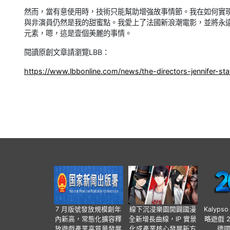
然而，當有意使用時，技術只能幫助增強故事情節。我在如何實
與非演員仍然是我的甜蜜點。我愛上了法國新浪潮電影，並將永
元素，嗯，這是壹個美麗的事情。
閱讀原創文章請瀏覽LBB：
https://www.lbbonline.com/news/the-directors-jennifer-sta
7 月版號發放規模創年
線下沉浸樂園開闢國漫
Kalyps
內新高，常態化擴容釋
全新增長曲線，IP 實景
略遊戲 
放遊戲產業高質量發展
化成產業核心發展新方
德