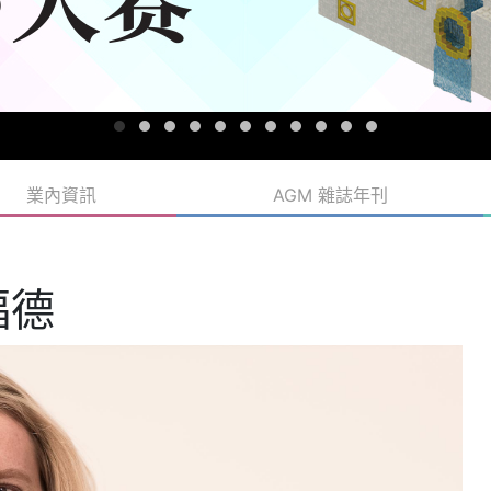
業內資訊
AGM 雜誌年刊
福德