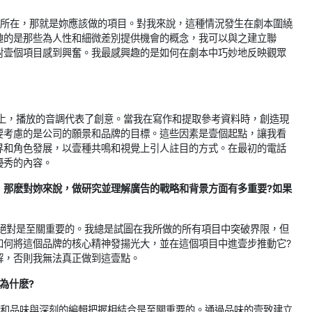
密所在，那就是妳應該做的項目。對我來說，這種情況發生在劇本圍繞
趣的是那些為人性和細微差別提供機會的概念，我可以與之建立聯
對壹個項目感到興奮。我最感興趣的是如何在劇本中巧妙地反映觀眾
表上，播放的音調代表了創意。當我在寫作和提取參考資料時，創造現
要考慮的是公司的願景和品牌的目標。這些因素是壹個起點，讓我看
界和角色發展，以壹種共鳴和視覺上引人註目的方式。在最初的電話
優秀的內容。
，那麽對妳來說，做研究並理解廣告的戰略和背景方面有多重要?如果
究絕對是至關重要的。我總是試圖在我所做的所有項目中突破界限，但
如何將這個品牌的核心精神發揚光大，並在這個項目中進壹步推動它?
解，否則我無法真正做到這壹點。
為什麽?
格和品味與深刻的編輯把握相結合是至關重要的。通過品味的壹致建立