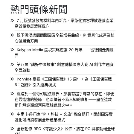
熱門頭條新聞
7 月版號發放規模創年內新高，常態化擴容釋放遊戲產業
高質量發展清晰風向
線下沉浸樂園開闢國漫全新增長曲線，IP 實景化成產業核
心發展新方向
Kalypso Media 慶祝策略遊戲 20 周年——從德國走向世
界
第八屆 “講好中國故事” 創意傳播國際大賽 AI 創作主題賽
全面啟動
Ironhide 慶祝《王國保衛戰》15 周年，為《王國保衛戰
6：起源》引入經典模式
沉浸於一個奇幻魔法世界，那裏有超乎尋常的存在，即便
在最遙遠的邊緣，也暗藏著不為人知的真相——盡在這款
動作解謎類銀河惡魔城遊戲之中。
中南卡通打造 “IP + 科技 + 文旅” 融合標杆，開創國漫實
體化可持續發展全新產業模式
全新動作 RPG《守護少女》公佈，將在 PC 與移動端全球