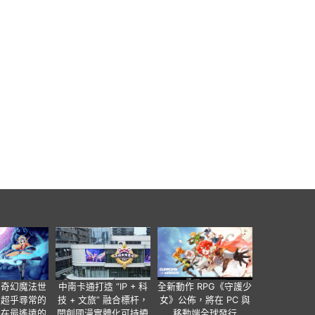
個奇幻魔法世
中南卡通打造 “IP + 科
全新動作 RPG《守護少
有超乎尋常的
技 + 文旅” 融合標杆，
女》公佈，將在 PC 與
便在最遙遠的
開創國漫實體化可持續
移動端全球發行