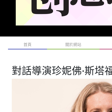
首頁
關於網站
對話導演珍妮佛·斯塔