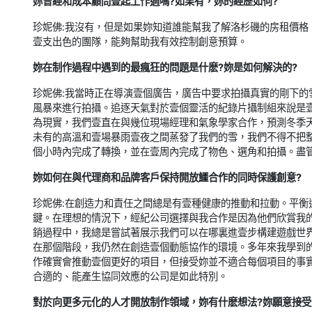
妳曾經和成本顧問壹起工作過嗎?如果有，妳的經歷如何?
珍妮佛:我沒有，但是如果妳知道誰能幫我了解洛杉磯的房租價格，我很想
壹支出色的團隊，能夠幫助我有效控制創意預算。
妳在制作過程中遇到的最瘋狂的問題是什麽?妳是如何解決的?
珍妮佛:我當時正在導演壹個廣告，廣告中要求拍攝真實的剛下的
風暴來進行拍攝。追逐天氣對於壹個靈活的紀錄片攝制組來說是
為現實，我們壹直在與幾位現場經理和氣象學家合作，預測冬季
未有的高溫和壹場暴雨壹夜之間蒸發了我們的雪，我們不得不把整
個小時內完成了轉換，並在壹周內完成了物色、選角和拍攝。盡
妳如何在與代理商和品牌客戶保持開放鱷合作的同時保護創意?
珍妮佛:在創造力和責任之間總是有壹種健康的推動和拉動。平衡
鍵。在理想的情況下，經紀公司選擇與我合作是因為他們欣賞我
銷過程中，我總是嘗試著展示我們可以在哪裏進壹步構建遊戲世
在那個階段，我仍然在創造壹個動態協作的環境。多年來我學到
作確實會推動壹個更好的項目，但接受妳並不適合每個項目的事
合適的、能產生協同效應的公司是如此特別。
對於向更多元化的人才開放制作領域，妳有什麽想法?妳願意接受