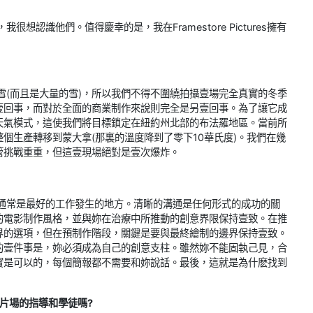
認識他們。值得慶幸的是，我在Framestore Pictures擁有
雪(而且是大量的雪)，所以我們不得不圍繞拍攝壹場完全真實的冬季
壹回事，而對於全面的商業制作來說則完全是另壹回事。為了讓它成
天氣模式，這使我們將目標鎖定在紐約州北部的布法羅地區。當前所
個生產轉移到蒙大拿(那裏的溫度降到了零下10華氏度)。我們在幾
管挑戰重重，但這壹現場絕對是壹次爆炸。
通常是最好的工作發生的地方。清晰的溝通是任何形式的成功的關
的電影制作風格，並與妳在治療中所推動的創意界限保持壹致。在推
界的選項，但在預制作階段，關鍵是要與最終繪制的邊界保持壹致。
的壹件事是，妳必須成為自己的創意支柱。雖然妳不能固執己見，合
實是可以的，每個簡報都不需要和妳說話。最後，這就是為什麽找到
片場的指導和學徒嗎?