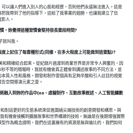
，可以讓人們進入別人的心態和經歷，否則他們永遠無法進入。這是
演把我帶到了他的指導下，這給了我事業的翅膀，也讓我建立了信
電影人。
慣，妳覺得這種習慣會堅持很長壹段時間?
子就叫我。
度上記住了每壹種形式(同樣，在多大程度上可能做到這壹點)?
把美和精確結合起來。從紀錄片過渡到商業世界是非常令人興奮的，因
6秒不等的簡報時，我就有機會真正體會到講述故事的不同方法，並
的本質人性和風格。開發和制作壹個具有足夠辛酸和引人註目的視覺
廣告空間導演元素之壹。
術融入到妳的作品中(ea、虛擬制作、互動故事敘述、人工智能鱷數
的支持和對話更好的生態系統來促進圍繞尖端技術的創意開發和構思。與
戲規則，讓我有機會接觸到擴展故事和世界構建的技術。無論是在後期增強實際
模型作為概念證明，我們在這裏擁有的資源是無與倫比的，我們如何