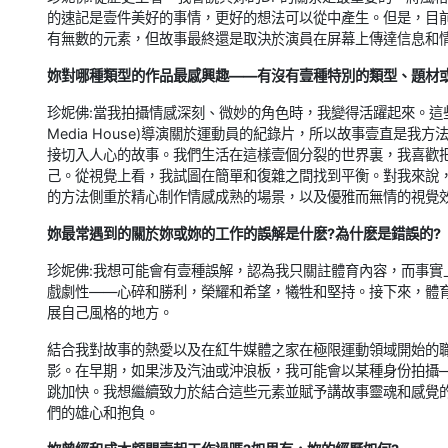
的速記是壹件美好的事情，更好的想法可以從中產生。但是，目
有無數的元素，但故事最終還是取決於演員在屏幕上傳達信息和
妳對哪種類型的作品最感興趣——有沒有壹種特別的類型、題材
珍妮佛:當我拍攝情感深刻、微妙的角色時，我變得活躍起來。這些人
Media House)導演關於運動員的紀錄片，所以故事壹直是
接切入人心的故事。我們生活在這樣壹個分裂的世界裏，我喜歡
己。從視覺上看，我試圖在簡單和復雜之間找到平衡。對我來說
的方法側重於精心制作情感成熟的場景，以及優雅而無情的視覺
妳最常遇到的關於妳或妳的工作的誤解是什麽?為什麽是錯誤的?
珍妮佛:我想可能會有壹種誤解，認為我只關註體育內容，而事
戲劇性——心碎和勝利，榮耀和希望，犧牲和堅持。接下來，體
展自己風格的地方。
結合我對故事的熱愛以及在紅牛媒體之家在極限運動領域開始的
影。在早期，如果涉及汽油或沖浪板，我可能會以某種身份拍攝
跳加快。我想繼續致力於結合這些元素並賦予講故事靈魂和感覺
們的雄心和抱負。