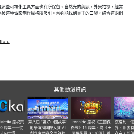
現這些可視化工具方面也有所保留。自然光的美麗，外景拍攝，經常
遠被這種電影制作風格所吸引。當妳能找到真正的口袋，結合這兩個
fford
其他動漫資訊
o Media 慶祝策
第八屆 “講好中國故事”
Ironhide 慶祝《王國保
沉浸於一
20 周年——從
創意傳播國際大賽 AI
衛戰》15 周年，為《王
界，那裏
國走向世界
創作主題賽全面啟動
國保衛戰 6：起源》引
存在，即