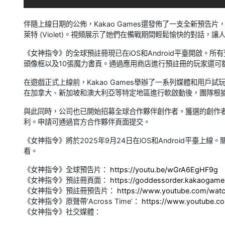
伴隨上線日期的公佈，Kakao Games還發佈了一支全新預告片，重點
萊特 (Violet)。視頻展示了她們在備戰期間輕鬆愉快的對話
《女神指令》的全球預註冊現已在iOS和Android平臺開啟。所有
頭像框以及10張魔力書頁。通過應用商店進行預註冊的玩家還可額外獲
在遊戲正式上線前，Kakao Games舉辦了一系列媒體和用
在加拿大、新加坡和澳大利亞等特定地區進行軟啟動後，團隊根
與此同時，公司也已開始招募全球合作夥伴創作者。獲選的創作
利。申請可通過官方合作夥伴頁面提交。
《女神指令》將於2025年9月24日在iOS和Android平臺
看。
《女神指令》全球預告片：
https://youtu.be/wGrA6EgHF9g
《女神指令》預註冊頁面：
https://goddessorder.kakaogam
《女神指令》預註冊預告片：
https://www.youtube.com/wat
《女神指令》原聲帶‘Across Time’：
https://www.youtube.
《女神指令》社交媒體：