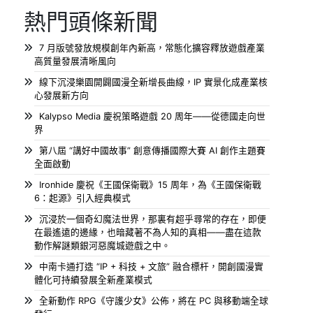
熱門頭條新聞
7 月版號發放規模創年內新高，常態化擴容釋放遊戲產業
高質量發展清晰風向
線下沉浸樂園開闢國漫全新增長曲線，IP 實景化成產業核
心發展新方向
Kalypso Media 慶祝策略遊戲 20 周年——從德國走向世
界
第八屆 “講好中國故事” 創意傳播國際大賽 AI 創作主題賽
全面啟動
Ironhide 慶祝《王國保衛戰》15 周年，為《王國保衛戰
6：起源》引入經典模式
沉浸於一個奇幻魔法世界，那裏有超乎尋常的存在，即便
在最遙遠的邊緣，也暗藏著不為人知的真相——盡在這款
動作解謎類銀河惡魔城遊戲之中。
中南卡通打造 “IP + 科技 + 文旅” 融合標杆，開創國漫實
體化可持續發展全新產業模式
全新動作 RPG《守護少女》公佈，將在 PC 與移動端全球