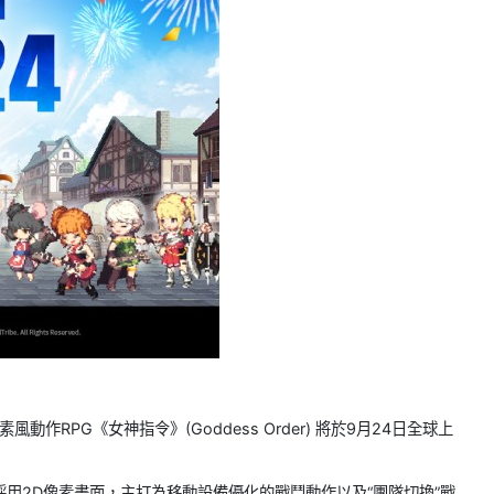
像素風動作RPG《女神指令》(Goddess Order) 將於9月24日全球上
用2D像素畫面，主打為移動設備優化的戰鬥動作以及“團隊切換”戰