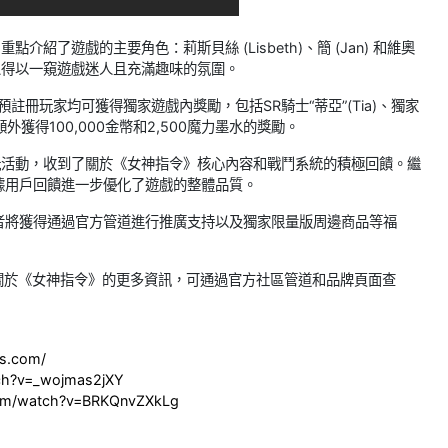
介紹了遊戲的主要角色：莉斯貝絲 (Lisbeth)、簡 (Jan) 和維奧
，讓人得以一窺遊戲迷人且充滿趣味的氛圍。
預註冊玩家均可獲得獨家遊戲內獎勵，包括SR騎士“蒂亞”(Tia)、獨家
得100,000金幣和2,500魔力墨水的獎勵。
戶試玩活動，收到了關於《女神指令》核心內容和戰鬥系統的積極回饋。繼
據用戶回饋進一步優化了遊戲的整體品質。
者將獲得通過官方管道進行推廣支持以及獨家限量版周邊商品等福
上線。關於《女神指令》的更多資訊，可通過官方社區管道和品牌頁面查
es.com/
ch?v=_wojmas2jXY
com/watch?v=BRKQnvZXkLg