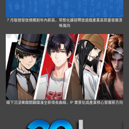
7 月版號發放規模創年內新高，常態化擴容釋放遊戲產業高質量發展清
晰風向
線下沉浸樂園開闢國漫全新增長曲線，IP 實景化成產業核心發展新方向