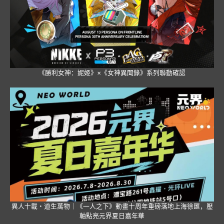
《勝利女神：妮姬》×《女神異聞錄》系列聯動確認
異人十載・道生萬物｜《一人之下》動畫十周年重磅落地上海徐匯，壓
軸點亮元界夏日嘉年華