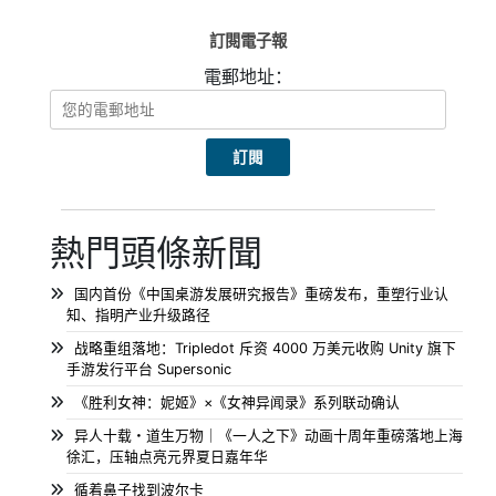
訂閱電子報
電郵地址：
熱門頭條新聞
国内首份《中国桌游发展研究报告》重磅发布，重塑行业认
知、指明产业升级路径
战略重组落地：Tripledot 斥资 4000 万美元收购 Unity 旗下
手游发行平台 Supersonic
《胜利女神：妮姬》×《女神异闻录》系列联动确认
异人十载・道生万物｜《一人之下》动画十周年重磅落地上海
徐汇，压轴点亮元界夏日嘉年华
循着鼻子找到波尔卡