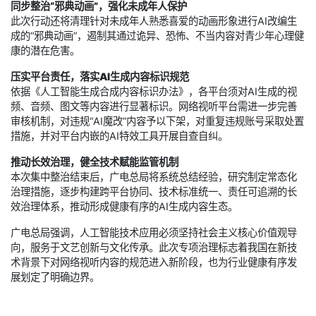
同步整治“邪典动画”，强化未成年人保护
此次行动还将清理针对未成年人熟悉喜爱的动画形象进行AI改编生
成的“邪典动画”，遏制其通过诡异、恐怖、不当内容对青少年心理健
康的潜在危害。
压实平台责任，落实AI生成内容标识规范
依据《人工智能生成合成内容标识办法》，各平台须对AI生成的视
频、音频、图文等内容进行显著标识。网络视听平台需进一步完善
审核机制，对违规“AI魔改”内容予以下架，对重复违规账号采取处置
措施，并对平台内嵌的AI特效工具开展自查自纠。
推动长效治理，健全技术赋能监管机制
本次集中整治结束后，广电总局将系统总结经验，研究制定常态化
治理措施，逐步构建跨平台协同、技术标准统一、责任可追溯的长
效治理体系，推动形成健康有序的AI生成内容生态。
广电总局强调，人工智能技术应用必须坚持社会主义核心价值观导
向，服务于文艺创新与文化传承。此次专项治理标志着我国在新技
术背景下对网络视听内容的规范进入新阶段，也为行业健康有序发
展划定了明确边界。