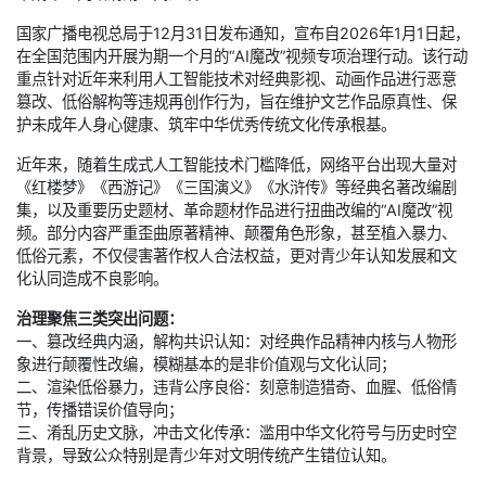
国家广播电视总局于12月31日发布通知，宣布自2026年1月1日起，
在全国范围内开展为期一个月的“AI魔改”视频专项治理行动。该行动
重点针对近年来利用人工智能技术对经典影视、动画作品进行恶意
篡改、低俗解构等违规再创作行为，旨在维护文艺作品原真性、保
护未成年人身心健康、筑牢中华优秀传统文化传承根基。
近年来，随着生成式人工智能技术门槛降低，网络平台出现大量对
《红楼梦》《西游记》《三国演义》《水浒传》等经典名著改编剧
集，以及重要历史题材、革命题材作品进行扭曲改编的“AI魔改”视
频。部分内容严重歪曲原著精神、颠覆角色形象，甚至植入暴力、
低俗元素，不仅侵害著作权人合法权益，更对青少年认知发展和文
化认同造成不良影响。
治理聚焦三类突出问题：
一、篡改经典内涵，解构共识认知：对经典作品精神内核与人物形
象进行颠覆性改编，模糊基本的是非价值观与文化认同；
二、渲染低俗暴力，违背公序良俗：刻意制造猎奇、血腥、低俗情
节，传播错误价值导向；
三、淆乱历史文脉，冲击文化传承：滥用中华文化符号与历史时空
背景，导致公众特别是青少年对文明传统产生错位认知。