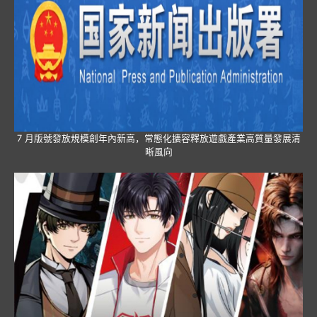
7 月版號發放規模創年內新高，常態化擴容釋放遊戲產業高質量發展清
晰風向