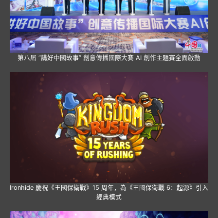
第八屆 “講好中國故事” 創意傳播國際大賽 AI 創作主題賽全面啟動
Ironhide 慶祝《王國保衛戰》15 周年，為《王國保衛戰 6：起源》引入
經典模式