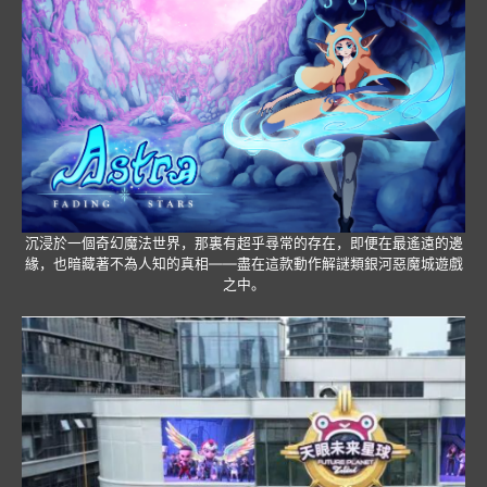
沉浸於一個奇幻魔法世界，那裏有超乎尋常的存在，即便在最遙遠的邊
緣，也暗藏著不為人知的真相——盡在這款動作解謎類銀河惡魔城遊戲
之中。