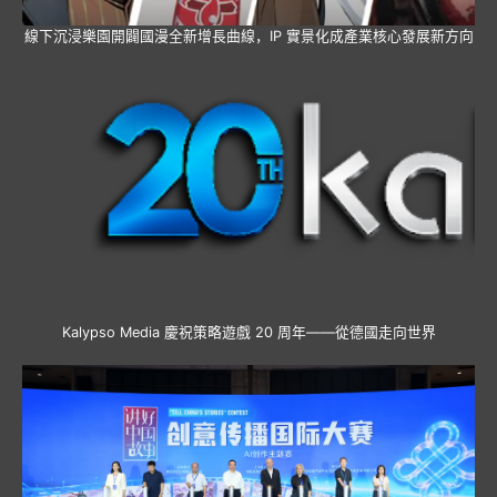
線下沉浸樂園開闢國漫全新增長曲線，IP 實景化成產業核心發展新方向
Kalypso Media 慶祝策略遊戲 20 周年——從德國走向世界