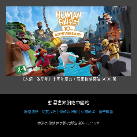
《人類一敗塗地》十周年慶典，玩家數量突破 6000 萬
動漫世界網絡中國站
聯絡我們
|
關於我們
|
條款及細則
|
私隱政策
|
廣告機會
香港九龍塘達之路72號創新中心414室