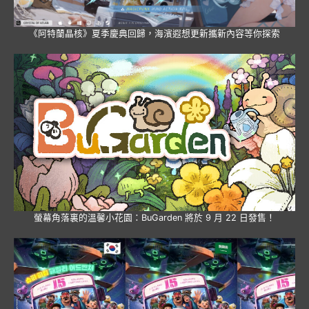
《阿特蘭晶核》夏季慶典回歸，海濱遐想更新攜新內容等你探索
螢幕角落裏的溫馨小花園：BuGarden 將於 9 月 22 日發售！