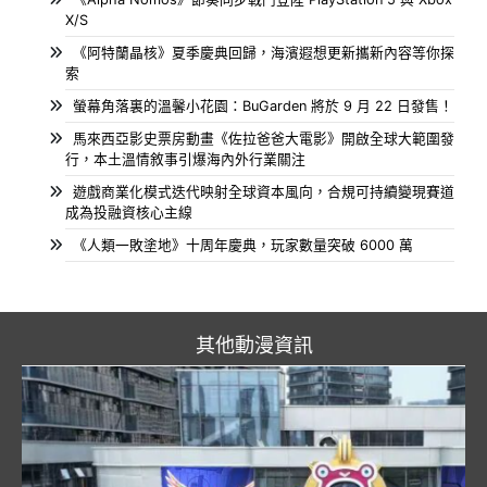
X/S
《阿特蘭晶核》夏季慶典回歸，海濱遐想更新攜新內容等你探
索
螢幕角落裏的溫馨小花園：BuGarden 將於 9 月 22 日發售！
馬來西亞影史票房動畫《佐拉爸爸大電影》開啟全球大範圍發
行，本土溫情敘事引爆海內外行業關注
遊戲商業化模式迭代映射全球資本風向，合規可持續變現賽道
成為投融資核心主線
《人類一敗塗地》十周年慶典，玩家數量突破 6000 萬
其他動漫資訊