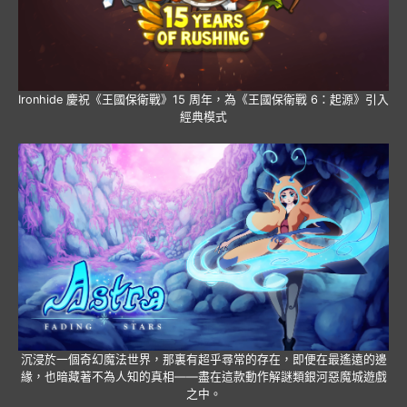
Ironhide 慶祝《王國保衛戰》15 周年，為《王國保衛戰 6：起源》引入
經典模式
沉浸於一個奇幻魔法世界，那裏有超乎尋常的存在，即便在最遙遠的邊
緣，也暗藏著不為人知的真相——盡在這款動作解謎類銀河惡魔城遊戲
之中。