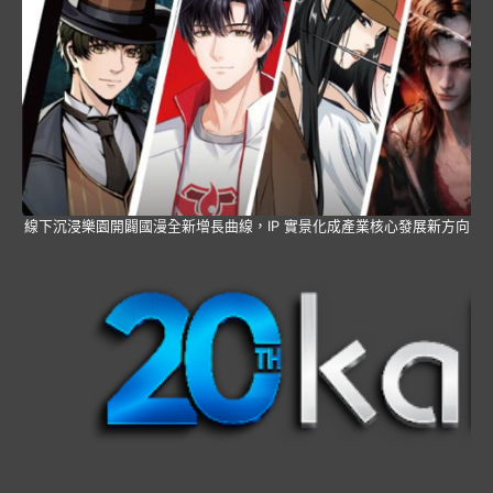
線下沉浸樂園開闢國漫全新增長曲線，IP 實景化成產業核心發展新方向