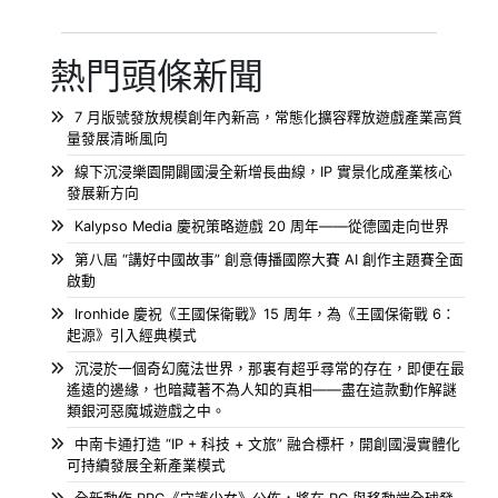
熱門頭條新聞
7 月版號發放規模創年內新高，常態化擴容釋放遊戲產業高質
量發展清晰風向
線下沉浸樂園開闢國漫全新增長曲線，IP 實景化成產業核心
發展新方向
Kalypso Media 慶祝策略遊戲 20 周年——從德國走向世界
第八屆 “講好中國故事” 創意傳播國際大賽 AI 創作主題賽全面
啟動
Ironhide 慶祝《王國保衛戰》15 周年，為《王國保衛戰 6：
起源》引入經典模式
沉浸於一個奇幻魔法世界，那裏有超乎尋常的存在，即便在最
遙遠的邊緣，也暗藏著不為人知的真相——盡在這款動作解謎
類銀河惡魔城遊戲之中。
中南卡通打造 “IP + 科技 + 文旅” 融合標杆，開創國漫實體化
可持續發展全新產業模式