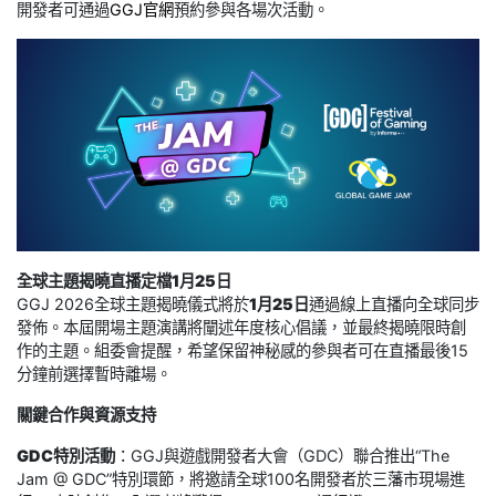
開發者可通過
GGJ官網
預約參與各場次活動。
全球主題揭曉直播定檔1月25日
GGJ 2026全球主題揭曉儀式將於
1月25日
通過線上直播向全球同步
發佈。本屆開場主題演講將闡述年度核心倡議，並最終揭曉限時創
作的主題。組委會提醒，希望保留神秘感的參與者可在直播最後15
分鐘前選擇暫時離場。
關鍵合作與資源支持
GDC特別活動
：GGJ與遊戲開發者大會（GDC）聯合推出“The
Jam @ GDC”特別環節，將邀請全球100名開發者於三藩市現場進