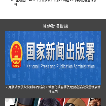
全新動作 RPG《守護少女》公佈，將在 PC 與移動端全球發
行
其他動漫資訊
7 月版號發放規模創年內新高，常態化擴容釋放遊戲產業高質量發展清
晰風向