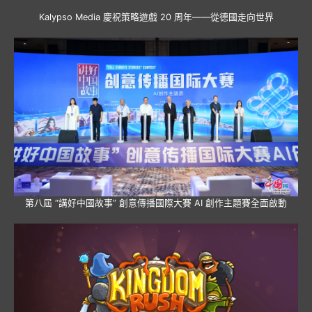
Kalypso Media 慶祝策略遊戲 20 周年——從德國走向世界
第八屆 “講好中國故事” 創意傳播國際大賽 AI 創作主題賽全面啟動