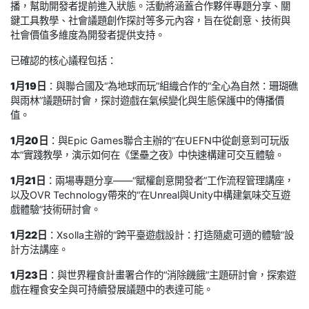
播，幫助開發者提前進入狀態。活動將涵蓋合作夥伴專題分享、關
鍵工具教學、社會議題創作探討等多元內容，旨在從創意、技術與
社會價值多維度為開發者提供支持。
已確認的核心議程包括：
1月19日
：與聯合國及“為地球而玩”組織合作的“全心為自然：珊瑚礁
與雨林”議題研討會，探討遊戲在氣候變化與生態保護中的傳播價
值。
1月20日
：與Epic Games聯合主辦的“在UEFN中從創意到可玩版
本”實踐教學，演示如何在《堡壘之夜》中快速構建可交互體驗。
1月21日
：兩場專題分享——“賦權創意開發者”工作流程管理講座，
以及OVR Technology帶來的“在Unreal與Unity中構建氣味交互遊
戲體驗”技術研討會。
1月22日
：Xsolla主辦的“跨平臺遊戲設計：打造隨處可適的體驗”設
計方法講座。
1月23日
：與世界糧食計畫署合作的“消除饑餓”主題研討會，探索遊
戲在糧食安全與可持續發展議題中的表達可能。