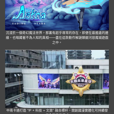
沉浸於一個奇幻魔法世界，那裏有超乎尋常的存在，即便在最遙遠的邊
緣，也暗藏著不為人知的真相——盡在這款動作解謎類銀河惡魔城遊戲
之中。
中南卡通打造 “IP + 科技 + 文旅” 融合標杆，開創國漫實體化可持續發