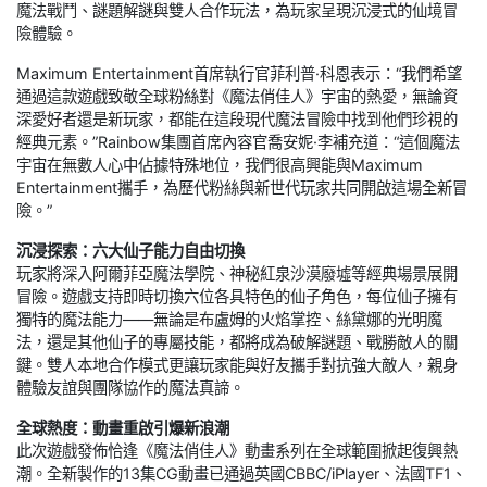
魔法戰鬥、謎題解謎與雙人合作玩法，為玩家呈現沉浸式的仙境冒
險體驗。
Maximum Entertainment首席執行官菲利普·科恩表示：“我們希望
通過這款遊戲致敬全球粉絲對《魔法俏佳人》宇宙的熱愛，無論資
深愛好者還是新玩家，都能在這段現代魔法冒險中找到他們珍視的
經典元素。”Rainbow集團首席內容官喬安妮·李補充道：“這個魔法
宇宙在無數人心中佔據特殊地位，我們很高興能與Maximum
Entertainment攜手，為歷代粉絲與新世代玩家共同開啟這場全新冒
險。”
沉浸探索：六大仙子能力自由切換
玩家將深入阿爾菲亞魔法學院、神秘紅泉沙漠廢墟等經典場景展開
冒險。遊戲支持即時切換六位各具特色的仙子角色，每位仙子擁有
獨特的魔法能力——無論是布盧姆的火焰掌控、絲黛娜的光明魔
法，還是其他仙子的專屬技能，都將成為破解謎題、戰勝敵人的關
鍵。雙人本地合作模式更讓玩家能與好友攜手對抗強大敵人，親身
體驗友誼與團隊協作的魔法真諦。
全球熱度：動畫重啟引爆新浪潮
此次遊戲發佈恰逢《魔法俏佳人》動畫系列在全球範圍掀起復興熱
潮。全新製作的13集CG動畫已通過英國CBBC/iPlayer、法國TF1、