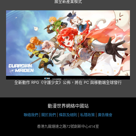
展全新產業模式
全新動作 RPG《守護少女》公佈，將在 PC 與移動端全球發行
動漫世界網絡中國站
聯絡我們
|
關於我們
|
條款及細則
|
私隱政策
|
廣告機會
香港九龍塘達之路72號創新中心414室