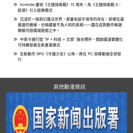
Ironhide 慶祝《王國保衛戰》15 周年，為《王國保衛戰 6：
起源》引入經典模式
沉浸於一個奇幻魔法世界，那裏有超乎尋常的存在，即便在最
遙遠的邊緣，也暗藏著不為人知的真相——盡在這款動作解謎
類銀河惡魔城遊戲之中。
中南卡通打造 “IP + 科技 + 文旅” 融合標杆，開創國漫實體化
可持續發展全新產業模式
全新動作 RPG《守護少女》公佈，將在 PC 與移動端全球發
行
其他動漫資訊