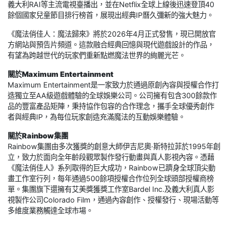
義大利RAI等主流電視臺播出，並在Netflix全球上線後迅速登頂40
餘個國家兒童節目排行榜首，展現出經典IP曆久彌新的強大魅力。
《魔法俏佳人：魔法歸來》將於2026年4月正式發售，現已開放官
方網站與預告片頻道。這款融合經典回憶與現代遊戲設計的作品，
有望為跨越世代的玩家們重新點燃魔法世界的絢麗光芒。
關於Maximum Entertainment
Maximum Entertainment是一家致力於通過原創內容與授權合作打
造獨立至AA級遊戲體驗的全球娛樂公司。公司擁有包含300餘款作
品的豐富產品矩陣，秉持協作包容的合作理念，攜手全球優秀創作
者與經典IP，為每位玩家創造充滿魔法的互動娛樂體驗。
關於Rainbow集團
Rainbow集團由多次獲獎的創意大師伊吉尼奧·斯特拉菲於1995年創
立，致力於面向全年齡段觀眾製作發行動畫與真人影視內容。憑藉
《魔法俏佳人》系列取得的巨大成功，Rainbow已躋身全球頂尖動
畫工作室行列，每年通過500餘項授權合作位列全球頭部授權商榜
單。集團旗下還擁有艾美獎獲獎工作室Bardel Inc.及義大利真人影
視製作公司Colorado Film，通過內容創作、授權發行、現場活動等
多維度業務觸達全球市場。