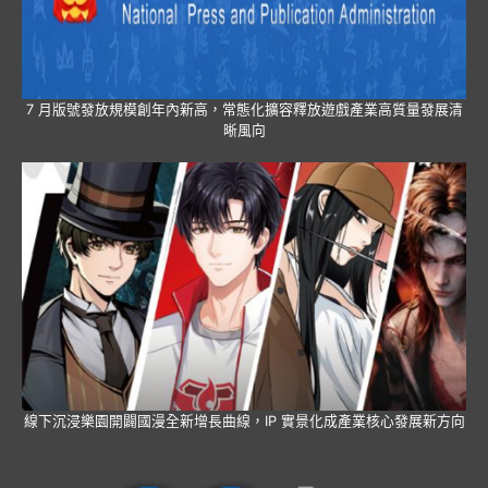
7 月版號發放規模創年內新高，常態化擴容釋放遊戲產業高質量發展清
晰風向
線下沉浸樂園開闢國漫全新增長曲線，IP 實景化成產業核心發展新方向