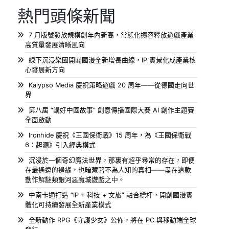
熱門頭條新聞
7 月版號發放規模創年內新高，常態化擴容釋放遊戲產業
高質量發展清晰風向
線下沉浸樂園開闢國漫全新增長曲線，IP 實景化成產業核
心發展新方向
Kalypso Media 慶祝策略遊戲 20 周年——從德國走向世
界
第八屆 “講好中國故事” 創意傳播國際大賽 AI 創作主題賽
全面啟動
Ironhide 慶祝《王國保衛戰》15 周年，為《王國保衛戰
6：起源》引入經典模式
沉浸於一個奇幻魔法世界，那裏有超乎尋常的存在，即便
在最遙遠的邊緣，也暗藏著不為人知的真相——盡在這款
動作解謎類銀河惡魔城遊戲之中。
中南卡通打造 “IP + 科技 + 文旅” 融合標杆，開創國漫實
體化可持續發展全新產業模式
全新動作 RPG《守護少女》公佈，將在 PC 與移動端全球