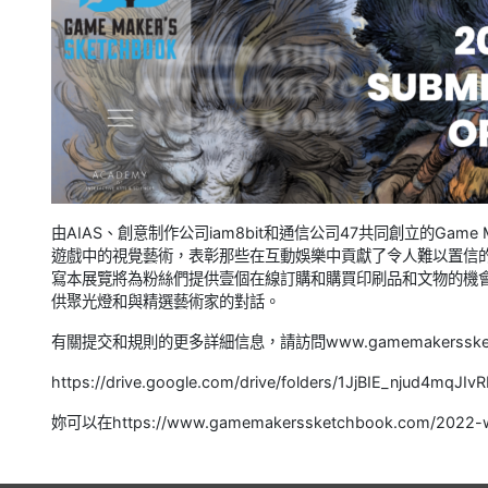
由AIAS、創意制作公司iam8bit和通信公司47共同創立的Game 
遊戲中的視覺藝術，表彰那些在互動娛樂中貢獻了令人難以置信
寫本展覽將為粉絲們提供壹個在線訂購和購買印刷品和文物的機會，由i
供聚光燈和與精選藝術家的對話。
有關提交和規則的更多詳細信息，請訪問www.gamemakersske
https://drive.google.com/drive/folders/1JjBIE_njud4mqJ
妳可以在https://www.gamemakerssketchbook.com/20