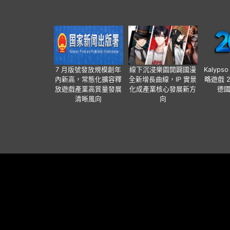
7 月版號發放規模創年
線下沉浸樂園開闢國漫
Kalyps
內新高，常態化擴容釋
全新增長曲線，IP 實景
略遊戲 
放遊戲產業高質量發展
化成產業核心發展新方
德
清晰風向
向