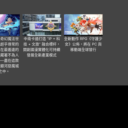
個奇幻魔法世
中南卡通打造 “IP + 科
全新動作 RPG《守護少
有超乎尋常的
技 + 文旅” 融合標杆，
女》公佈，將在 PC 與
便在最遙遠的
開創國漫實體化可持續
移動端全球發行
暗藏著不為人
發展全新產業模式
——盡在這款
類銀河惡魔城
之中。