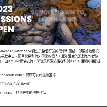
Maker’s Sketchbook誕生於整個行業的需求和願望，即更好地慶祝
的視覺宇宙、簡單快樂和持久印象的個人。壹年壹度的遊戲制作者速
am8bit提供支持。學院還將通過播客和與d.i.c.e.相關的活動提
tchbook.com。資源可在此鏈接獲得：
IvRETdu80_SVG1lwhE
22-winners/上找到去年的選擇作品