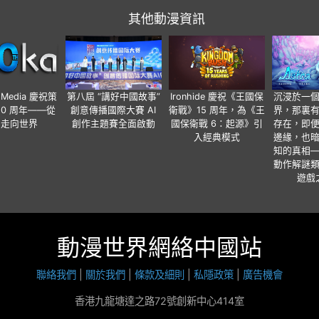
其他動漫資訊
o Media 慶祝策
第八屆 “講好中國故事”
Ironhide 慶祝《王國保
沉浸於一
20 周年——從
創意傳播國際大賽 AI
衛戰》15 周年，為《王
界，那裏
國走向世界
創作主題賽全面啟動
國保衛戰 6：起源》引
存在，即
入經典模式
邊緣，也
知的真相
動作解謎
遊戲
動漫世界網絡中國站
聯絡我們
|
關於我們
|
條款及細則
|
私隱政策
|
廣告機會
香港九龍塘達之路72號創新中心414室